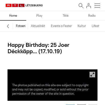
Home
Play
Télé
Radio
Fotoen
Aktualitéit
Events a Fester
Kultur
Lifestyle
Happy Birthday: 25 Joer
Déckkäpp... (17.10.19)
Fotoen: René Scho
The photos published on this site are subject to copyright
and may not be copied, modified, or sold without the prior
permission of the owner of the site in question.