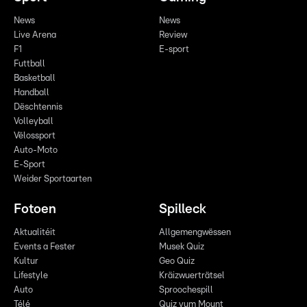
News
News
Live Arena
Review
F1
E-sport
Futtball
Basketball
Handball
Dëschtennis
Volleyball
Vëlossport
Auto-Moto
E-Sport
Weider Sportaarten
Fotoen
Spilleck
Aktualitéit
Allgemengwëssen
Events a Fester
Musek Quiz
Kultur
Geo Quiz
Lifestyle
Kräizwuerträtsel
Auto
Sproochespill
Télé
Quiz vum Mount