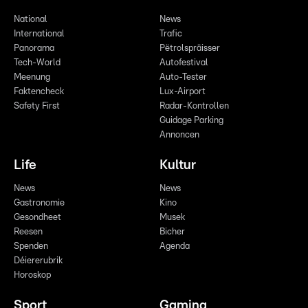
National
News
International
Trafic
Panorama
Pëtrolspräisser
Tech-World
Autofestival
Meenung
Auto-Tester
Faktencheck
Lux-Airport
Safety First
Radar-Kontrollen
Guidage Parking
Annoncen
Life
Kultur
News
News
Gastronomie
Kino
Gesondheet
Musek
Reesen
Bicher
Spenden
Agenda
Déiererubrik
Horoskop
Sport
Gaming