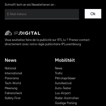
Schreift Iech an eis Newsletteren an :
Ok
Vous souhaitez faire de la publicité sur RTL.lu ? Prenez contact
directement avec notre régie publicitaire IPLuxembourg
News
Mobilitéit
National
News
International
Trafic
Panorama
Pëtrolspräisser
Tech-World
Autofestival
Meenung
Auto-Tester
Faktencheck
Lux-Airport
Safety First
Radar-Kontrollen
Guidage Parking