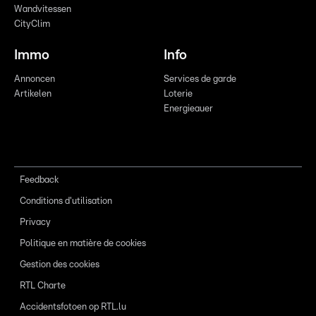
Wandvitessen
CityClim
Immo
Info
Annoncen
Services de garde
Artikelen
Loterie
Energieauer
Feedback
Conditions d'utilisation
Privacy
Politique en matière de cookies
Gestion des cookies
RTL Charte
Accidentsfotoen op RTL.lu