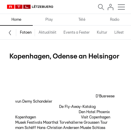
Home
Play
Télé
Radio
Fotoen
Aktualitéit
Events a Fester
Kultur
Lifestyle
Kopenhagen, Odense an Helsingor
Mat der neier Fly-Away-Brochure vun Demy Schandeler an
der Luxair kënnt Dir ënner anerem déi dänesch Haaptstad
Kopenhagen entdecken a vun do aus och z.B. Odense an
Helsingor besichen. Hei e puer Impressiounen aus deenen 3
Stied a praktësch Links fir Är Rees dohin ze plangen. Fotos:
Camille Ney D'Busreese vun Demy Schandeler:
D'Busreese
vun Demy Schandeler
De Fly-Away-Programm vun Demy
Schandeler an der Luxair:
De Fly-Away-Katalog
E gudden
Hotel am Stadzenter vu Kopenhagen:
Den Hotel Phoenix
Kopenhagen
Wat muss ee gesinn hunn:
Visit Copenhagen
Musek Festivals
Maarthal Torvehallerne
Groussen Tour
mam Schëff
Hans-Christian Andersen Musée
Schlass