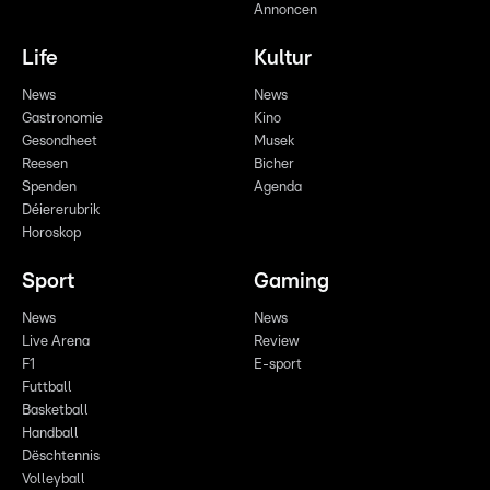
Annoncen
Life
Kultur
News
News
Gastronomie
Kino
Gesondheet
Musek
Reesen
Bicher
Spenden
Agenda
Déiererubrik
Horoskop
Sport
Gaming
News
News
Live Arena
Review
F1
E-sport
Futtball
Basketball
Handball
Dëschtennis
Volleyball