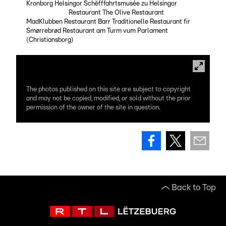
Kronborg Helsingor
Schëfffahrtsmusée zu Helsingor
Restauranten:
Restaurant The Olive
Restaurant
MadKlubben
Restaurant Barr
Traditionelle Restaurant fir
Smørrebrød
Restaurant am Turm vum Parlament
(Christiansborg)
The photos published on this site are subject to copyright
and may not be copied, modified, or sold without the prior
permission of the owner of the site in question.
Back to Top