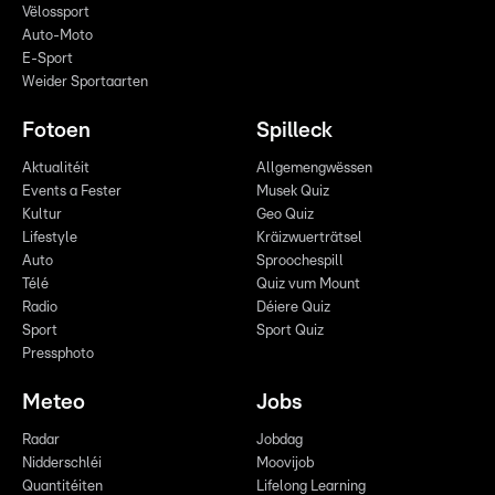
Vëlossport
Auto-Moto
E-Sport
Weider Sportaarten
Fotoen
Spilleck
Aktualitéit
Allgemengwëssen
Events a Fester
Musek Quiz
Kultur
Geo Quiz
Lifestyle
Kräizwuerträtsel
Auto
Sproochespill
Télé
Quiz vum Mount
Radio
Déiere Quiz
Sport
Sport Quiz
Pressphoto
Meteo
Jobs
Radar
Jobdag
Nidderschléi
Moovijob
Quantitéiten
Lifelong Learning