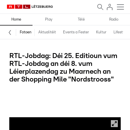
Home
Play
Télé
Radio
Fotoen
Aktualitéit
Events a Fester
Kultur
Lifestyle
RTL-Jobdag: Déi 25. Editioun vum
RTL-Jobdag an déi 8. vum
Léierplazendag zu Maarnech an
der Shopping Mile "Nordstrooss"
Dësen Donneschdeg, 16. Mee ass de 25. Jobdag an den 8.
Léierplazendag op RTL an och dës Kéier probéiere mir de
Patronen ze hëllefen nei Mataarbechter ze fannen! Fotoe
vum Tim Boumans, Marie Gales a Patrick Greis