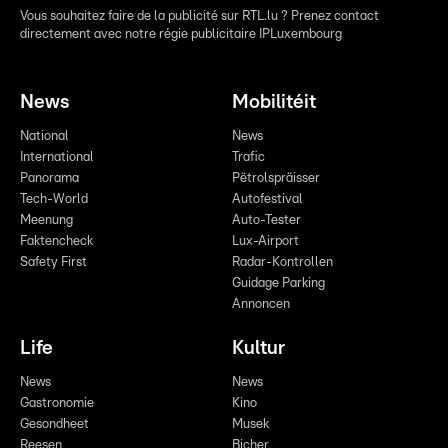
Vous souhaitez faire de la publicité sur RTL.lu ? Prenez contact
directement avec notre régie publicitaire IPLuxembourg
News
Mobilitéit
National
News
International
Trafic
Panorama
Pëtrolspräisser
Tech-World
Autofestival
Meenung
Auto-Tester
Faktencheck
Lux-Airport
Safety First
Radar-Kontrollen
Guidage Parking
Annoncen
Life
Kultur
News
News
Gastronomie
Kino
Gesondheet
Musek
Reesen
Bicher