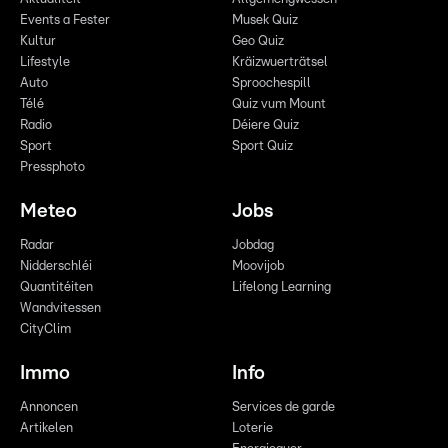
Events a Fester
Musek Quiz
Kultur
Geo Quiz
Lifestyle
Kräizwuerträtsel
Auto
Sproochespill
Télé
Quiz vum Mount
Radio
Déiere Quiz
Sport
Sport Quiz
Pressphoto
Meteo
Jobs
Radar
Jobdag
Nidderschléi
Moovijob
Quantitéiten
Lifelong Learning
Wandvitessen
CityClim
Immo
Info
Annoncen
Services de garde
Artikelen
Loterie