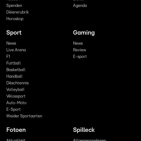
Spenden
Agenda
Déiererubrik
Horoskop
Sport
Gaming
News
News
Live Arena
Review
F1
E-sport
Futtball
Basketball
Handball
Dëschtennis
Volleyball
Vëlossport
Auto-Moto
E-Sport
Weider Sportaarten
Fotoen
Spilleck
Aktualitéit
Allgemengwëssen