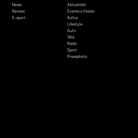
News
Aktualitéit
Review
Events a Fester
E-sport
Kultur
Lifestyle
Auto
Télé
Radio
Sport
Pressphoto