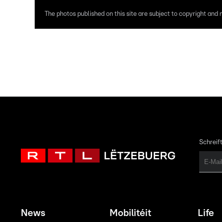
The photos published on this site are subject to copyright and m
Schreift
News
Mobilitéit
Life