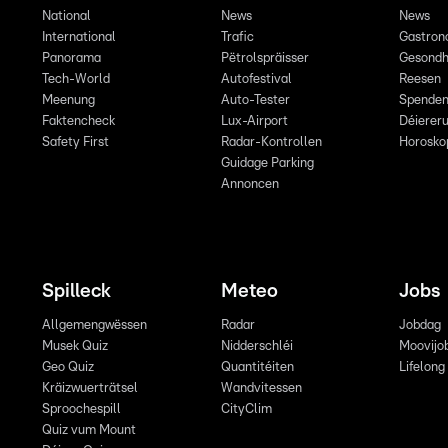
National
News
News
International
Trafic
Gastron
Panorama
Pëtrolspräisser
Gesondh
Tech-World
Autofestival
Reesen
Meenung
Auto-Tester
Spende
Faktencheck
Lux-Airport
Déiereru
Safety First
Radar-Kontrollen
Horosko
Guidage Parking
Annoncen
Spilleck
Meteo
Jobs
Allgemengwëssen
Radar
Jobdag
Musek Quiz
Nidderschléi
Moovijo
Geo Quiz
Quantitéiten
Lifelong
Kräizwuerträtsel
Wandvitessen
Sproochespill
CityClim
Quiz vum Mount