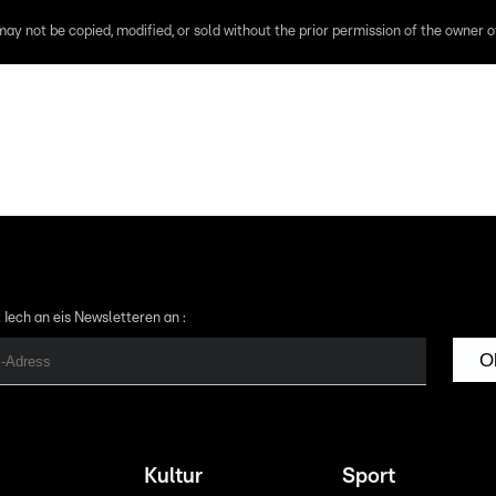
ay not be copied, modified, or sold without the prior permission of the owner of
 Iech an eis Newsletteren an :
O
Kultur
Sport