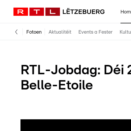
Hom
Fotoen
Aktualitéit
Events a Fester
Kultu
RTL-Jobdag: Déi 
Belle-Etoile
Dësen Donneschdeg, 27. Februar ass de 27. Job
Patrick Greis
a vum
René Scho