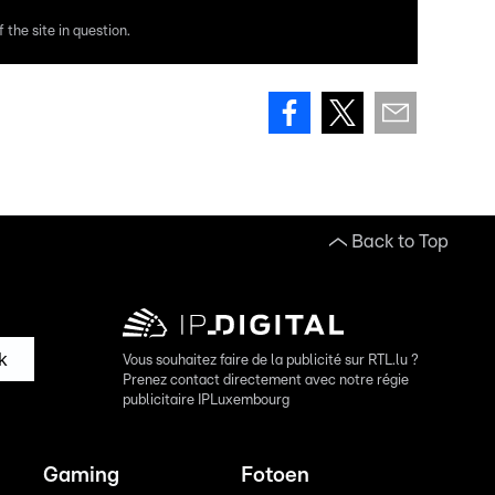
 the site in question.
Back to Top
k
Vous souhaitez faire de la publicité sur RTL.lu ?
Prenez contact directement avec notre régie
publicitaire IPLuxembourg
Gaming
Fotoen