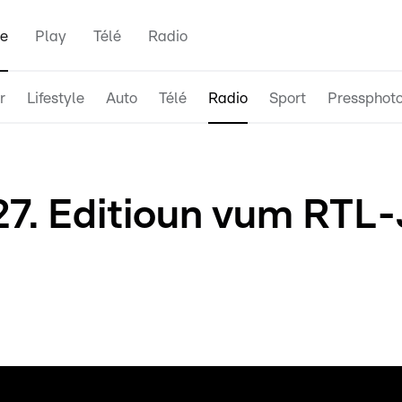
e
Play
Télé
Radio
r
Lifestyle
Auto
Télé
Radio
Sport
Pressphot
27. Editioun vum RTL
dag op RTL an och dës Kéier probéiere mir de Patronen ze h