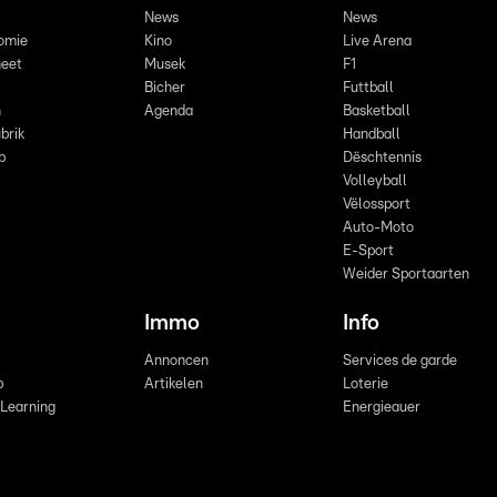
News
News
omie
Kino
Live Arena
eet
Musek
F1
Bicher
Futtball
n
Agenda
Basketball
brik
Handball
p
Dëschtennis
Volleyball
Vëlossport
Auto-Moto
E-Sport
Weider Sportaarten
Immo
Info
Annoncen
Services de garde
b
Artikelen
Loterie
 Learning
Energieauer