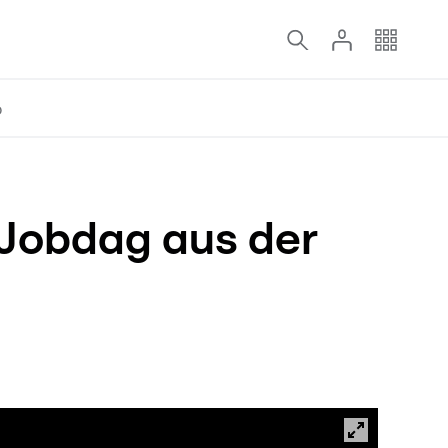
o
-Jobdag aus der
ëllefen nei Mataarbechter ze fannen! Fotoe vum