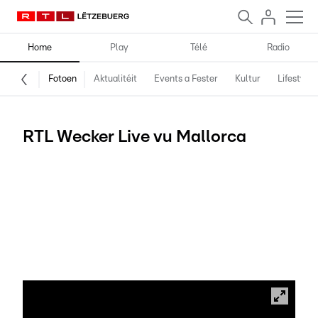
Home
Play
Télé
Radio
Fotoen
Aktualitéit
Events a Fester
Kultur
Lifestyle
RTL Wecker Live vu Mallorca
Den RTL Wecker hëlt Iech vum 17. bis 21. Oktober mat op
Mallorca. D'Michelle an den Dan maachen all Moie live
Emissioun vu Palma a bréngen Iech e puer Sonnestralen
heem. Entdeckt mam Michelle a mam Dan déi gréisste vun
de Balearen Inselen. Vun der lokaler Kichen, iwwert Vëlos a
Bootstier, bis bei déi schéinste Stränn a Geheimtippe vu
Guiden. Den RTL Wecker live vu Mallorca, mat de Kapitäne
Reiter a Spogen déi nächst ganz Woch op RTL