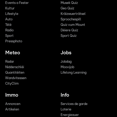
Events a Fester
Musek Quiz
Kultur
Geo Quiz
Lifestyle
Kräizwuerträtsel
Auto
Sproochespill
Télé
Quiz vum Mount
Radio
Déiere Quiz
Sport
Sport Quiz
Pressphoto
Meteo
Jobs
Radar
Jobdag
Nidderschléi
Moovijob
Quantitéiten
Lifelong Learning
Wandvitessen
CityClim
Immo
Info
Annoncen
Services de garde
Artikelen
Loterie
Energieauer