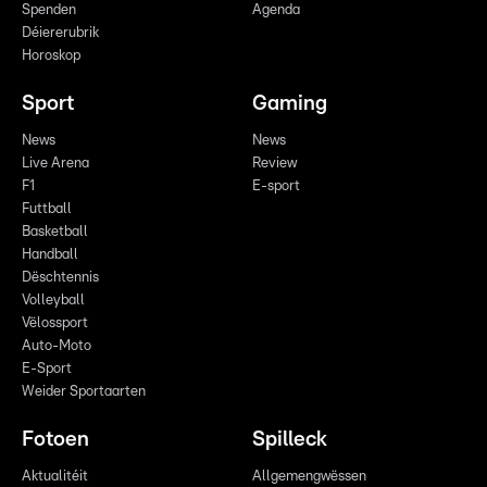
Spenden
Agenda
Déiererubrik
Horoskop
Sport
Gaming
News
News
Live Arena
Review
F1
E-sport
Futtball
Basketball
Handball
Dëschtennis
Volleyball
Vëlossport
Auto-Moto
E-Sport
Weider Sportaarten
Fotoen
Spilleck
Aktualitéit
Allgemengwëssen