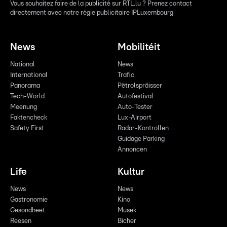
Vous souhaitez faire de la publicité sur RTL.lu ? Prenez contact
directement avec notre régie publicitaire IPLuxembourg
News
Mobilitéit
National
News
International
Trafic
Panorama
Pëtrolspräisser
Tech-World
Autofestival
Meenung
Auto-Tester
Faktencheck
Lux-Airport
Safety First
Radar-Kontrollen
Guidage Parking
Annoncen
Life
Kultur
News
News
Gastronomie
Kino
Gesondheet
Musek
Reesen
Bicher