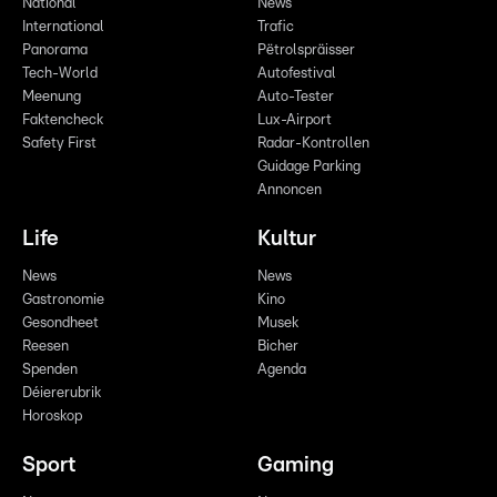
National
News
International
Trafic
Panorama
Pëtrolspräisser
Tech-World
Autofestival
Meenung
Auto-Tester
Faktencheck
Lux-Airport
Safety First
Radar-Kontrollen
Guidage Parking
Annoncen
Life
Kultur
News
News
Gastronomie
Kino
Gesondheet
Musek
Reesen
Bicher
Spenden
Agenda
Déiererubrik
Horoskop
Sport
Gaming