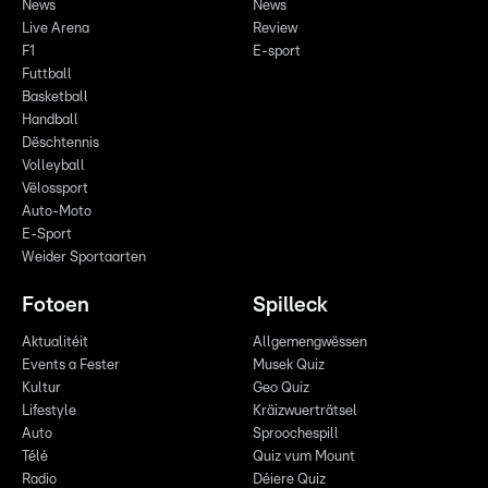
News
News
Live Arena
Review
F1
E-sport
Futtball
Basketball
Handball
Dëschtennis
Volleyball
Vëlossport
Auto-Moto
E-Sport
Weider Sportaarten
Fotoen
Spilleck
Aktualitéit
Allgemengwëssen
Events a Fester
Musek Quiz
Kultur
Geo Quiz
Lifestyle
Kräizwuerträtsel
Auto
Sproochespill
Télé
Quiz vum Mount
Radio
Déiere Quiz