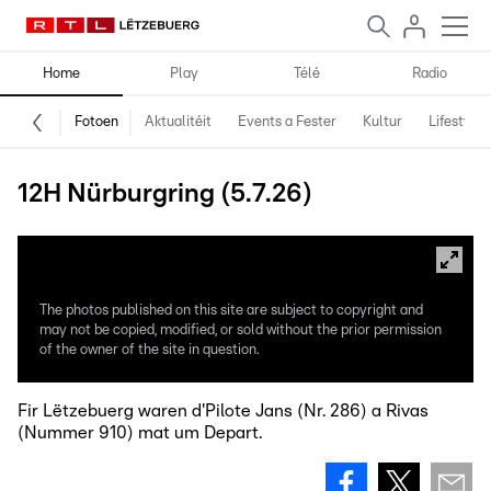
Home
Play
Télé
Radio
Fotoen
Aktualitéit
Events a Fester
Kultur
Lifestyle
12H Nürburgring (5.7.26)
The photos published on this site are subject to copyright and
may not be copied, modified, or sold without the prior permission
of the owner of the site in question.
Fir Lëtzebuerg waren d'Pilote Jans (Nr. 286) a Rivas
(Nummer 910) mat um Depart.