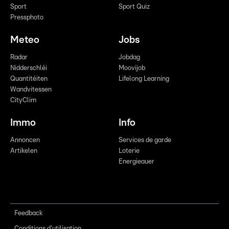
Sport
Sport Quiz
Pressphoto
Meteo
Jobs
Radar
Jobdag
Nidderschléi
Moovijob
Quantitéiten
Lifelong Learning
Wandvitessen
CityClim
Immo
Info
Annoncen
Services de garde
Artikelen
Loterie
Energieauer
Feedback
Conditions d'utilisation