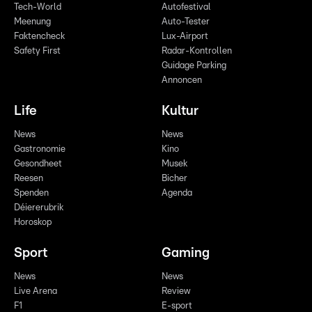
Tech-World
Autofestival
Meenung
Auto-Tester
Faktencheck
Lux-Airport
Safety First
Radar-Kontrollen
Guidage Parking
Annoncen
Life
Kultur
News
News
Gastronomie
Kino
Gesondheet
Musek
Reesen
Bicher
Spenden
Agenda
Déiererubrik
Horoskop
Sport
Gaming
News
News
Live Arena
Review
F1
E-sport