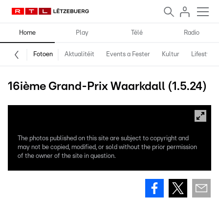
Home
Play
Télé
Radio
Fotoen
Aktualitéit
Events a Fester
Kultur
Lifestyle
16ième Grand-Prix Waarkdall (1.5.24)
The photos published on this site are subject to copyright and
may not be copied, modified, or sold without the prior permission
of the owner of the site in question.