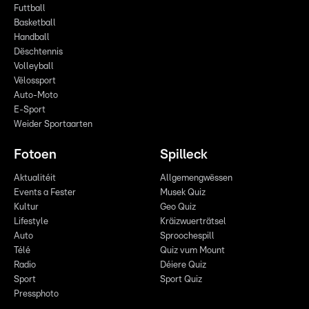
Futtball
Basketball
Handball
Dëschtennis
Volleyball
Vëlossport
Auto-Moto
E-Sport
Weider Sportaarten
Fotoen
Spilleck
Aktualitéit
Allgemengwëssen
Events a Fester
Musek Quiz
Kultur
Geo Quiz
Lifestyle
Kräizwuerträtsel
Auto
Sproochespill
Télé
Quiz vum Mount
Radio
Déiere Quiz
Sport
Sport Quiz
Pressphoto