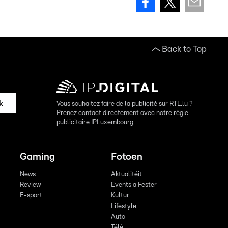
Back to Top
k
Vous souhaitez faire de la publicité sur RTL.lu ?
Prenez contact directement avec notre régie
publicitaire IPLuxembourg
Gaming
Fotoen
News
Aktualitéit
Review
Events a Fester
E-sport
Kultur
Lifestyle
Auto
Télé