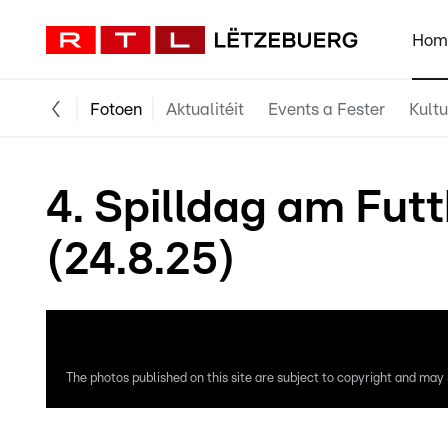
Hom
Fotoen
Aktualitéit
Events a Fester
Kultu
4. Spilldag am Fut
(24.8.25)
The photos published on this site are subject to copyright and may n