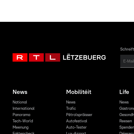
Schreift
News
Mobilitéit
Life
National
News
News
International
Trafic
Gastron
Panorama
Pëtrolspräisser
Gesondh
Tech-World
Autofestival
Reesen
Meenung
Auto-Tester
Spende
Faktencheck
Lux-Airport
Déiereru