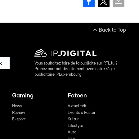
Back to Top
k
Vous souhaitez faire de la publicité sur RTL.lu ?
Prenez contact directement avec notre régie
publicitaire IPLuxembourg
Gaming
Fotoen
News
Aktualitéit
Review
Events a Fester
E-sport
Kultur
Lifestyle
Auto
Télé