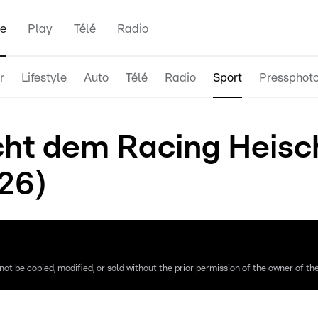
e
Play
Télé
Radio
r
Lifestyle
Auto
Télé
Radio
Sport
Pressphot
ht dem Racing Heisc
26)
ot be copied, modified, or sold without the prior permission of the owner of the 