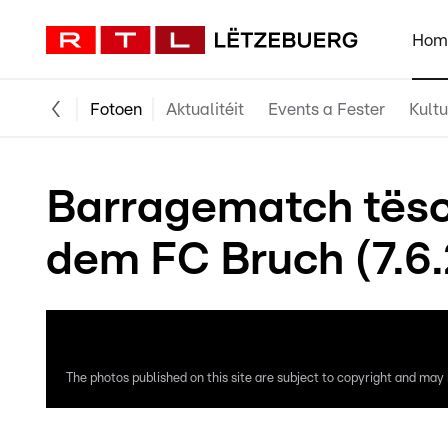
Hom
Fotoen
Aktualitéit
Events a Fester
Kultu
Barragematch tësc
dem FC Bruch (7.6.
The photos published on this site are subject to copyright and may n