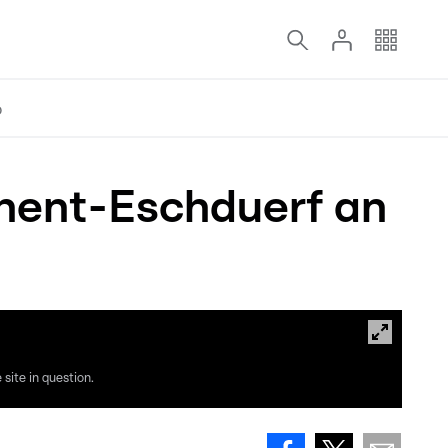
o
hent-Eschduerf an
site in question.