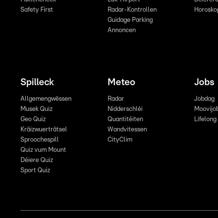
Safety First
Radar-Kontrollen
Horosko
Guidage Parking
Annoncen
Spilleck
Meteo
Jobs
Allgemengwëssen
Radar
Jobdag
Musek Quiz
Nidderschléi
Moovijo
Geo Quiz
Quantitéiten
Lifelong
Kräizwuerträtsel
Wandvitessen
Sproochespill
CityClim
Quiz vum Mount
Déiere Quiz
Sport Quiz