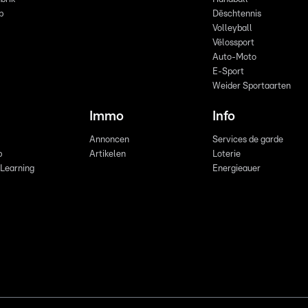
p
Dëschtennis
Volleyball
Vëlossport
Auto-Moto
E-Sport
Weider Sportaarten
Immo
Info
Annoncen
Services de garde
b
Artikelen
Loterie
 Learning
Energieauer