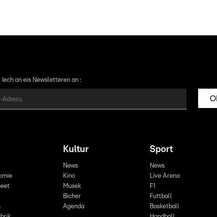
 Iech an eis Newsletteren an :
O
Kultur
Sport
News
News
omie
Kino
Live Arena
eet
Musek
F1
Bicher
Futtball
n
Agenda
Basketball
brik
Handball