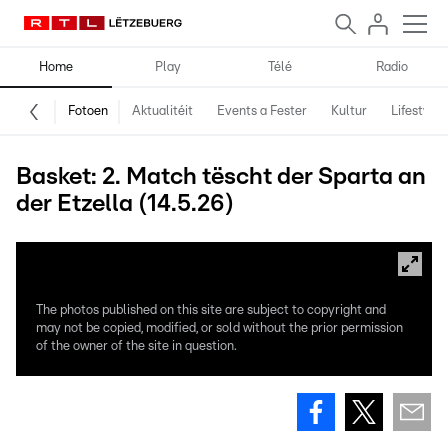
Home
Play
Télé
Radio
Fotoen
Aktualitéit
Events a Fester
Kultur
Lifestyle
Basket: 2. Match tëscht der Sparta an
der Etzella (14.5.26)
The photos published on this site are subject to copyright and
may not be copied, modified, or sold without the prior permission
of the owner of the site in question.