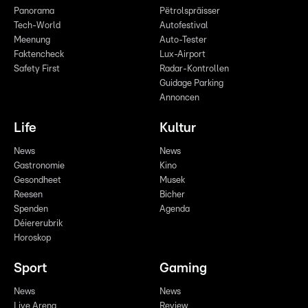
Panorama
Pëtrolspräisser
Tech-World
Autofestival
Meenung
Auto-Tester
Faktencheck
Lux-Airport
Safety First
Radar-Kontrollen
Guidage Parking
Annoncen
Life
Kultur
News
News
Gastronomie
Kino
Gesondheet
Musek
Reesen
Bicher
Spenden
Agenda
Déiererubrik
Horoskop
Sport
Gaming
News
News
Live Arena
Review