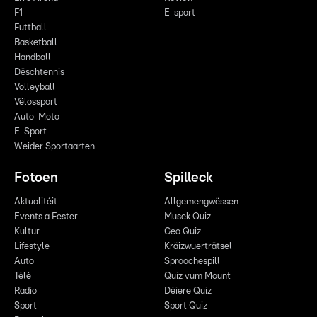
F1
E-sport
Futtball
Basketball
Handball
Dëschtennis
Volleyball
Vëlossport
Auto-Moto
E-Sport
Weider Sportaarten
Fotoen
Spilleck
Aktualitéit
Allgemengwëssen
Events a Fester
Musek Quiz
Kultur
Geo Quiz
Lifestyle
Kräizwuerträtsel
Auto
Sproochespill
Télé
Quiz vum Mount
Radio
Déiere Quiz
Sport
Sport Quiz