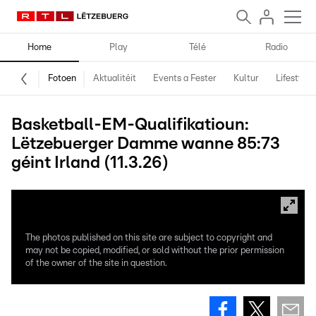
Home
Play
Télé
Radio
Fotoen
Aktualitéit
Events a Fester
Kultur
Lifestyle
Basketball-EM-Qualifikatioun:
Lëtzebuerger Damme wanne 85:73
géint Irland (11.3.26)
The photos published on this site are subject to copyright and
may not be copied, modified, or sold without the prior permission
of the owner of the site in question.