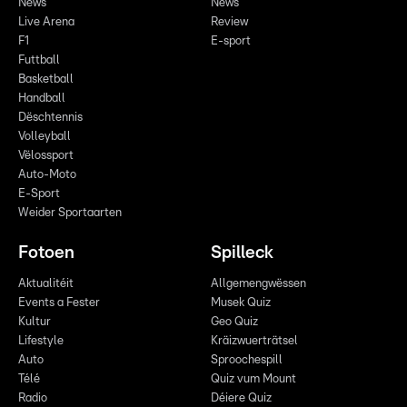
News
News
Live Arena
Review
F1
E-sport
Futtball
Basketball
Handball
Dëschtennis
Volleyball
Vëlossport
Auto-Moto
E-Sport
Weider Sportaarten
Fotoen
Spilleck
Aktualitéit
Allgemengwëssen
Events a Fester
Musek Quiz
Kultur
Geo Quiz
Lifestyle
Kräizwuerträtsel
Auto
Sproochespill
Télé
Quiz vum Mount
Radio
Déiere Quiz