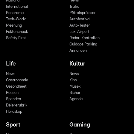
National
News
International
Trafic
Panorama
Pëtrolspräisser
Tech-World
Autofestival
Meenung
Auto-Tester
Faktencheck
Lux-Airport
Safety First
Radar-Kontrollen
Guidage Parking
Annoncen
Life
Kultur
News
News
Gastronomie
Kino
Gesondheet
Musek
Reesen
Bicher
Spenden
Agenda
Déiererubrik
Horoskop
Sport
Gaming