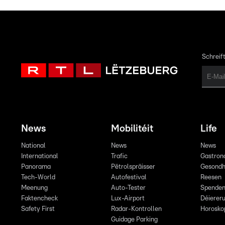
Schreift
News
Mobilitéit
Life
National
News
News
International
Trafic
Gastron
Panorama
Pëtrolspräisser
Gesondh
Tech-World
Autofestival
Reesen
Meenung
Auto-Tester
Spende
Faktencheck
Lux-Airport
Déiereru
Safety First
Radar-Kontrollen
Horosko
Guidage Parking