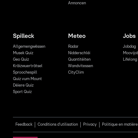
Annoncen
Spilleck
Meteo
Jobs
Allgemengwëssen
Radar
Jobdag
Musek Quiz
Nidderschléi
Moovijo
Geo Quiz
Quantitéiten
Lifelong
Kräizwuerträtsel
Wandvitessen
Sproochespill
CityClim
Quiz vum Mount
Déiere Quiz
Sport Quiz
Feedback
Conditions d'utilisation
Privacy
Politique en matière