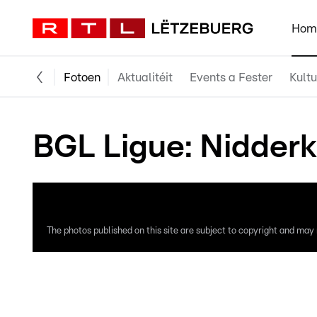
Hom
Fotoen
Aktualitéit
Events a Fester
Kultu
BGL Ligue: Nidderk
The photos published on this site are subject to copyright and may n