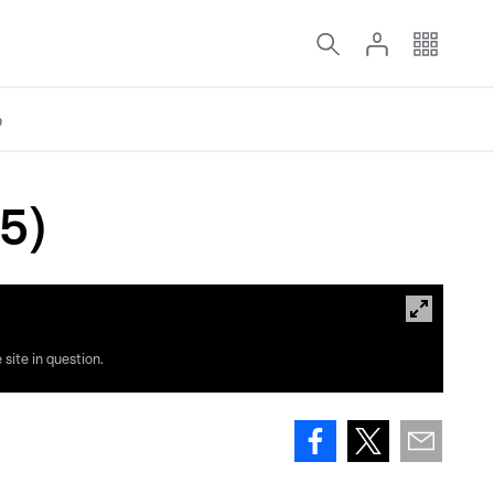
o
25)
site in question.