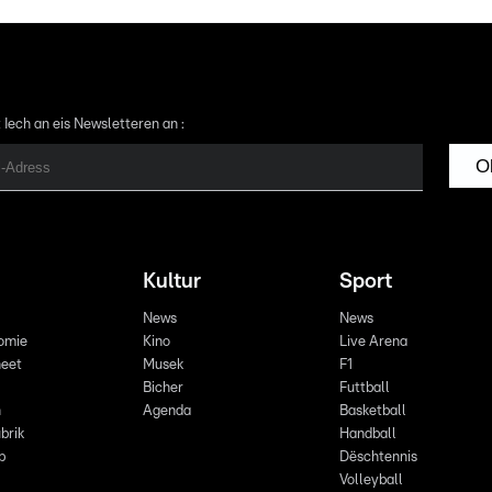
 Iech an eis Newsletteren an :
O
Kultur
Sport
News
News
omie
Kino
Live Arena
eet
Musek
F1
Bicher
Futtball
n
Agenda
Basketball
brik
Handball
p
Dëschtennis
Volleyball