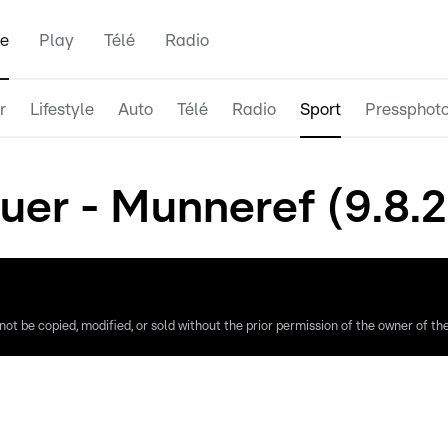
e
Play
Télé
Radio
r
Lifestyle
Auto
Télé
Radio
Sport
Pressphot
uer - Munneref (9.8.
ot be copied, modified, or sold without the prior permission of the owner of the 