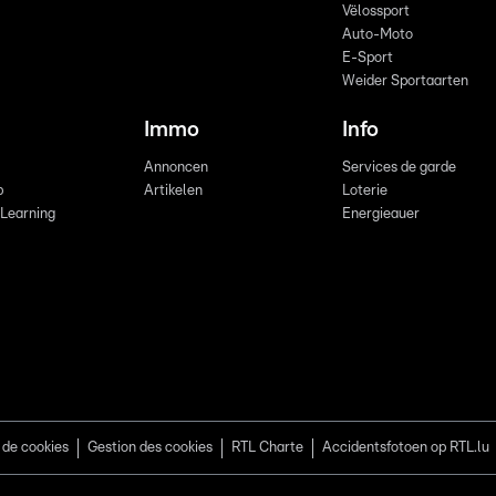
Vëlossport
Auto-Moto
E-Sport
Weider Sportaarten
Immo
Info
Annoncen
Services de garde
b
Artikelen
Loterie
 Learning
Energieauer
 de cookies
Gestion des cookies
RTL Charte
Accidentsfotoen op RTL.lu