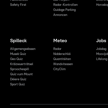
Safety First
Radar-Kontrollen
Horosko
Guidage Parking
Annoncen
Spilleck
Meteo
Jobs
Allgemengwëssen
Radar
Jobdag
Musek Quiz
Nidderschléi
Moovijo
Geo Quiz
Quantitéiten
Lifelong
Kräizwuerträtsel
Wandvitessen
Sproochespill
CityClim
Quiz vum Mount
Déiere Quiz
Sport Quiz