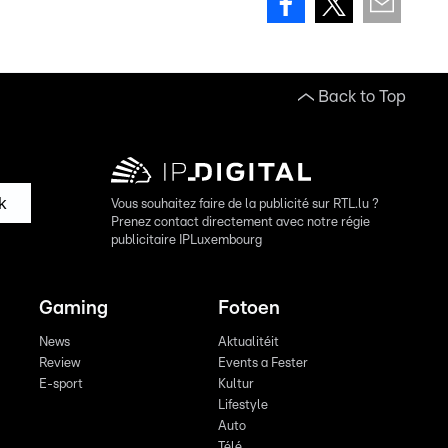
Back to Top
k
Vous souhaitez faire de la publicité sur RTL.lu ?
Prenez contact directement avec notre régie
publicitaire IPLuxembourg
Gaming
Fotoen
News
Aktualitéit
Review
Events a Fester
E-sport
Kultur
Lifestyle
Auto
Télé