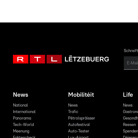
Schreift
News
Mobilitéit
Life
National
News
News
International
Trafic
Gastron
Panorama
Pëtrolspräisser
Gesondh
Tech-World
Autofestival
Reesen
Meenung
Auto-Tester
Spende
Faktencheck
Lux-Airport
Déiereru