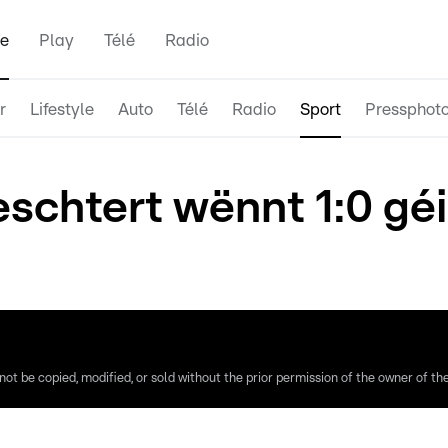
e
Play
Télé
Radio
r
Lifestyle
Auto
Télé
Radio
Sport
Pressphot
schtert wënnt 1:0 gé
ot be copied, modified, or sold without the prior permission of the owner of the 