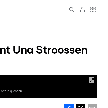
o
int Una Stroossen
site in question.