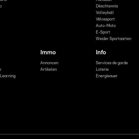
p
Dëschtennis
Volleyball
Vëlossport
Auto-Moto
E-Sport
Weider Sportaarten
Immo
Info
Annoncen
Services de garde
b
Artikelen
Loterie
 Learning
Energieauer