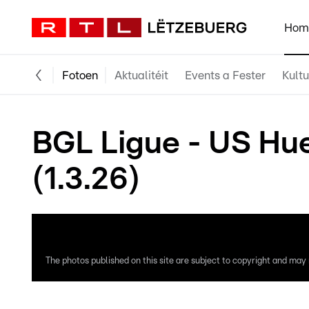
Hom
Fotoen
Aktualitéit
Events a Fester
Kultu
BGL Ligue - US Hue
(1.3.26)
The photos published on this site are subject to copyright and may n