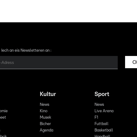
 Iech an eis Newsletteren an :
O
Kultur
Sport
News
News
omie
Kino
Live Arena
eet
Musek
F1
Bicher
Futtball
n
Agenda
Basketball
brik
Handball