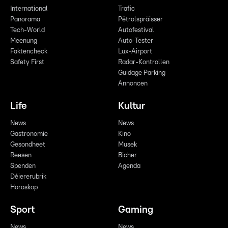
International
Trafic
Panorama
Pëtrolspräisser
Tech-World
Autofestival
Meenung
Auto-Tester
Faktencheck
Lux-Airport
Safety First
Radar-Kontrollen
Guidage Parking
Annoncen
Life
Kultur
News
News
Gastronomie
Kino
Gesondheet
Musek
Reesen
Bicher
Spenden
Agenda
Déiererubrik
Horoskop
Sport
Gaming
News
News