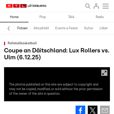
Home
Play
Télé
Radio
Fotoen
Aktualitéit
Events a Fester
Kultur
Lifestyle
Rollstullbasketball
Coupe an Däitschland: Lux Rollers vs.
Ulm (6.12.25)
The photos published on this site are subject to copyright and
may not be copied, modified, or sold without the prior permission
of the owner of the site in question.