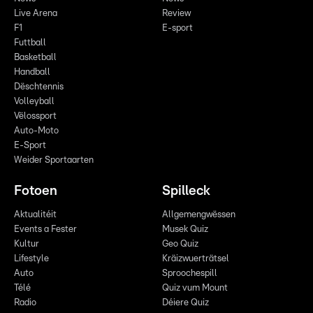
Live Arena
Review
F1
E-sport
Futtball
Basketball
Handball
Dëschtennis
Volleyball
Vëlossport
Auto-Moto
E-Sport
Weider Sportaarten
Fotoen
Spilleck
Aktualitéit
Allgemengwëssen
Events a Fester
Musek Quiz
Kultur
Geo Quiz
Lifestyle
Kräizwuerträtsel
Auto
Sproochespill
Télé
Quiz vum Mount
Radio
Déiere Quiz