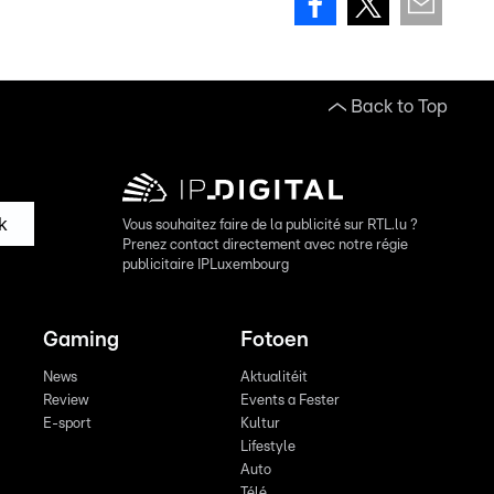
Back to Top
k
Vous souhaitez faire de la publicité sur RTL.lu ?
Prenez contact directement avec notre régie
publicitaire IPLuxembourg
Gaming
Fotoen
News
Aktualitéit
Review
Events a Fester
E-sport
Kultur
Lifestyle
Auto
Télé