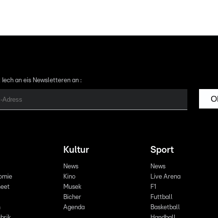
 Iech an eis Newsletteren an :
O
Kultur
Sport
News
News
omie
Kino
Live Arena
eet
Musek
F1
Bicher
Futtball
n
Agenda
Basketball
brik
Handball