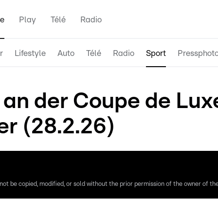
e
Play
Télé
Radio
r
Lifestyle
Auto
Télé
Radio
Sport
Pressphot
en an der Coupe de L
er (28.2.26)
ot be copied, modified, or sold without the prior permission of the owner of the 