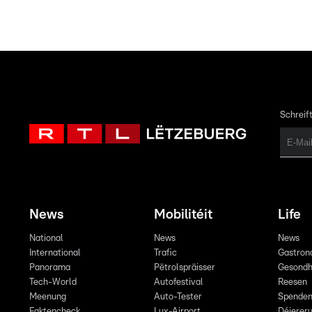
Schreift
News
Mobilitéit
Life
National
News
News
International
Trafic
Gastron
Panorama
Pëtrolspräisser
Gesondh
Tech-World
Autofestival
Reesen
Meenung
Auto-Tester
Spende
Faktencheck
Lux-Airport
Déiereru