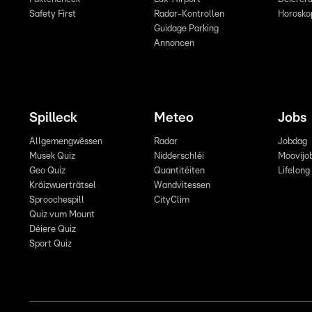
Safety First
Radar-Kontrollen
Horosko
Guidage Parking
Annoncen
Spilleck
Meteo
Jobs
Allgemengwëssen
Radar
Jobdag
Musek Quiz
Nidderschléi
Moovijo
Geo Quiz
Quantitéiten
Lifelong
Kräizwuerträtsel
Wandvitessen
Sproochespill
CityClim
Quiz vum Mount
Déiere Quiz
Sport Quiz