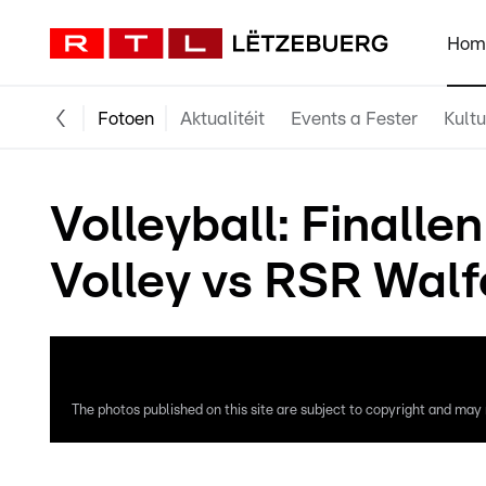
Hom
Fotoen
Aktualitéit
Events a Fester
Kultu
Volleyball: Finall
Volley vs RSR Walf
The photos published on this site are subject to copyright and may n