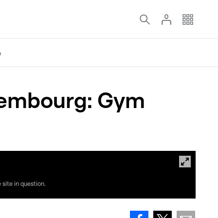
o
uxembourg: Gym
site in question.