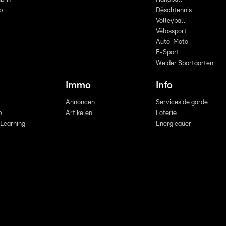
p
Dëschtennis
Volleyball
Vëlossport
Auto-Moto
E-Sport
Weider Sportaarten
Immo
Info
Annoncen
Services de garde
b
Artikelen
Loterie
 Learning
Energieauer