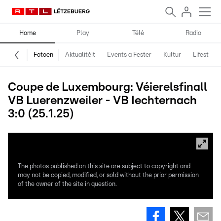
Home
Play
Télé
Radio
Fotoen
Aktualitéit
Events a Fester
Kultur
Lifestyle
Coupe de Luxembourg: Véierelsfinall
VB Luerenzweiler - VB Iechternach
3:0 (25.1.25)
The photos published on this site are subject to copyright and
may not be copied, modified, or sold without the prior permission
of the owner of the site in question.