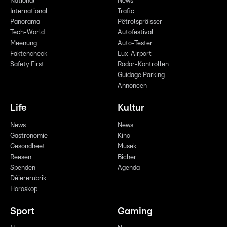
National
News
International
Trafic
Panorama
Pëtrolspräisser
Tech-World
Autofestival
Meenung
Auto-Tester
Faktencheck
Lux-Airport
Safety First
Radar-Kontrollen
Guidage Parking
Annoncen
Life
Kultur
News
News
Gastronomie
Kino
Gesondheet
Musek
Reesen
Bicher
Spenden
Agenda
Déiererubrik
Horoskop
Sport
Gaming