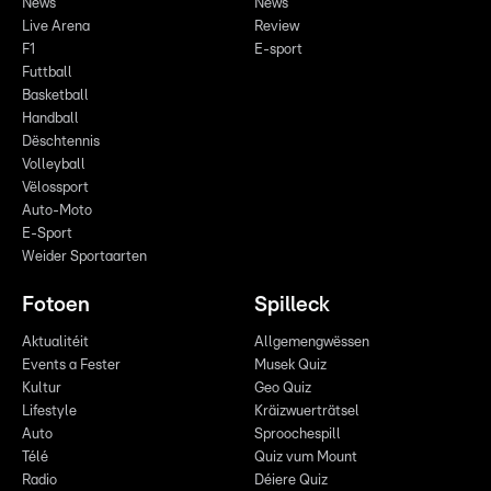
News
News
Live Arena
Review
F1
E-sport
Futtball
Basketball
Handball
Dëschtennis
Volleyball
Vëlossport
Auto-Moto
E-Sport
Weider Sportaarten
Fotoen
Spilleck
Aktualitéit
Allgemengwëssen
Events a Fester
Musek Quiz
Kultur
Geo Quiz
Lifestyle
Kräizwuerträtsel
Auto
Sproochespill
Télé
Quiz vum Mount
Radio
Déiere Quiz