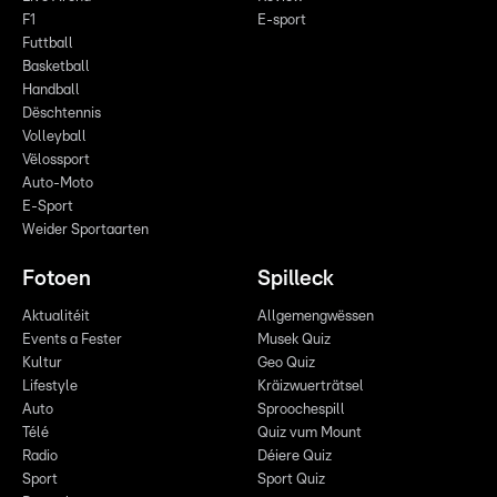
F1
E-sport
Futtball
Basketball
Handball
Dëschtennis
Volleyball
Vëlossport
Auto-Moto
E-Sport
Weider Sportaarten
Fotoen
Spilleck
Aktualitéit
Allgemengwëssen
Events a Fester
Musek Quiz
Kultur
Geo Quiz
Lifestyle
Kräizwuerträtsel
Auto
Sproochespill
Télé
Quiz vum Mount
Radio
Déiere Quiz
Sport
Sport Quiz