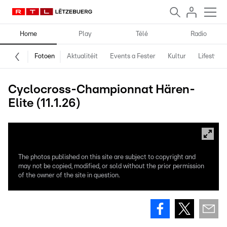
Home
Play
Télé
Radio
Fotoen
Aktualitéit
Events a Fester
Kultur
Lifestyle
Cyclocross-Championnat Hären-
Elite (11.1.26)
The photos published on this site are subject to copyright and
may not be copied, modified, or sold without the prior permission
of the owner of the site in question.