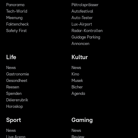
Panorama
Pëtrolspräisser
Tech-World
Autofestival
Meenung
Auto-Tester
Faktencheck
Lux-Airport
Safety First
Radar-Kontrollen
Guidage Parking
Annoncen
Life
Kultur
News
News
Gastronomie
Kino
Gesondheet
Musek
Reesen
Bicher
Spenden
Agenda
Déiererubrik
Horoskop
Sport
Gaming
News
News
Live Arena
Review