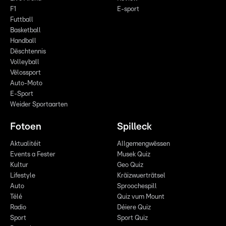
F1
E-sport
Futtball
Basketball
Handball
Dëschtennis
Volleyball
Vëlossport
Auto-Moto
E-Sport
Weider Sportaarten
Fotoen
Spilleck
Aktualitéit
Allgemengwëssen
Events a Fester
Musek Quiz
Kultur
Geo Quiz
Lifestyle
Kräizwuerträtsel
Auto
Sproochespill
Télé
Quiz vum Mount
Radio
Déiere Quiz
Sport
Sport Quiz