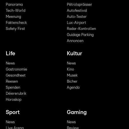
Panorama
Pëtrolspräisser
Tech-World
Autofestival
Meenung
Auto-Tester
Faktencheck
Lux-Airport
Safety First
Radar-Kontrollen
Guidage Parking
Annoncen
Life
Kultur
News
News
Gastronomie
Kino
Gesondheet
Musek
Reesen
Bicher
Spenden
Agenda
Déiererubrik
Horoskop
Sport
Gaming
News
News
Live Arena
Review