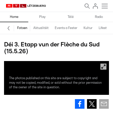
Home
Play
Télé
Radio
Fotoen
Aktualitéit
Events a Fester
Kultur
Lifestyle
Déi 3. Etapp vun der Flèche du Sud
(15.5.26)
The photos published on this site are subject to copyright and
may not be copied, modified, or sold without the prior permission
of the owner of the site in question.