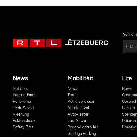
Schreift
News
Mobilitéit
Life
National
News
News
International
Trafic
Gastron
Panorama
Pëtrolspräisser
Gesondh
Tech-World
Autofestival
Reesen
Meenung
Auto-Tester
Spende
Faktencheck
Lux-Airport
Déiereru
Safety First
Radar-Kontrollen
Horosko
Guidage Parking