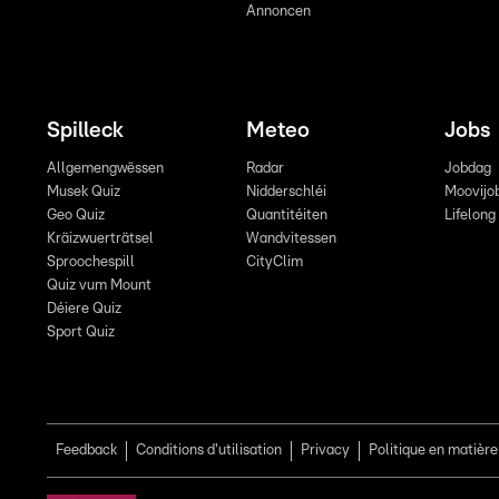
Annoncen
Spilleck
Meteo
Jobs
Allgemengwëssen
Radar
Jobdag
Musek Quiz
Nidderschléi
Moovijo
Geo Quiz
Quantitéiten
Lifelong
Kräizwuerträtsel
Wandvitessen
Sproochespill
CityClim
Quiz vum Mount
Déiere Quiz
Sport Quiz
Feedback
Conditions d'utilisation
Privacy
Politique en matière