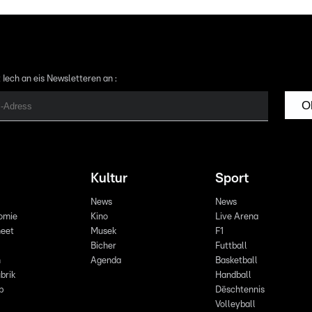
 Iech an eis Newsletteren an :
O
Kultur
Sport
News
News
omie
Kino
Live Arena
eet
Musek
F1
Bicher
Futtball
n
Agenda
Basketball
brik
Handball
p
Dëschtennis
Volleyball