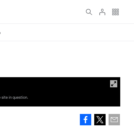
o
site in question.