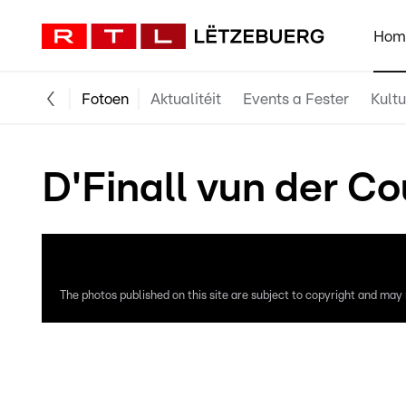
Hom
Fotoen
Aktualitéit
Events a Fester
Kultu
D'Finall vun der C
The photos published on this site are subject to copyright and may n