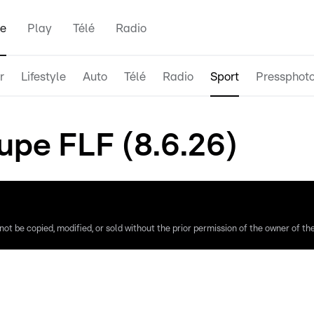
e
Play
Télé
Radio
r
Lifestyle
Auto
Télé
Radio
Sport
Pressphot
oupe FLF (8.6.26)
ot be copied, modified, or sold without the prior permission of the owner of the 