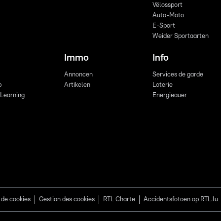
Vëlossport
Auto-Moto
E-Sport
Weider Sportaarten
Immo
Info
Annoncen
Services de garde
b
Artikelen
Loterie
 Learning
Energieauer
 de cookies
Gestion des cookies
RTL Charte
Accidentsfotoen op RTL.lu