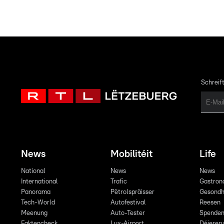
Schreift
News
Mobilitéit
Life
National
News
News
International
Trafic
Gastron
Panorama
Pëtrolspräisser
Gesondh
Tech-World
Autofestival
Reesen
Meenung
Auto-Tester
Spende
Faktencheck
Lux-Airport
Déiereru