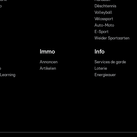
p
Dëschtennis
Volleyball
Vëlossport
Auto-Moto
E-Sport
Weider Sportaarten
Immo
Info
Annoncen
Services de garde
b
Artikelen
Loterie
 Learning
Energieauer