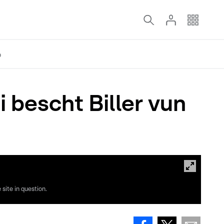
o
 bescht Biller vun
site in question.