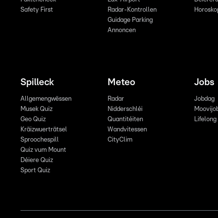
Safety First
Radar-Kontrollen
Horosko
Guidage Parking
Annoncen
Spilleck
Meteo
Jobs
Allgemengwëssen
Radar
Jobdag
Musek Quiz
Nidderschléi
Moovijo
Geo Quiz
Quantitéiten
Lifelong
Kräizwuerträtsel
Wandvitessen
Sproochespill
CityClim
Quiz vum Mount
Déiere Quiz
Sport Quiz