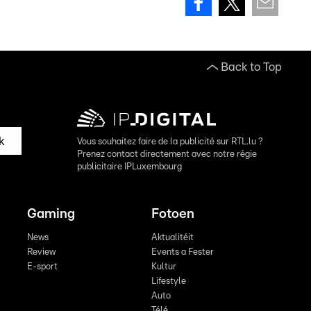
Back to Top
k
Vous souhaitez faire de la publicité sur RTL.lu ?
Prenez contact directement avec notre régie
publicitaire IPLuxembourg
Gaming
Fotoen
News
Aktualitéit
Review
Events a Fester
E-sport
Kultur
Lifestyle
Auto
Télé