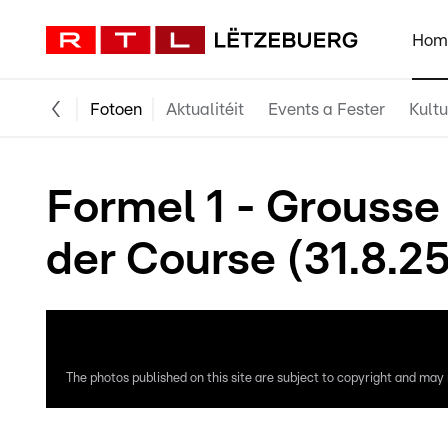
Hom
Fotoen
Aktualitéit
Events a Fester
Kultu
Formel 1 - Grousse 
der Course (31.8.25
The photos published on this site are subject to copyright and may n