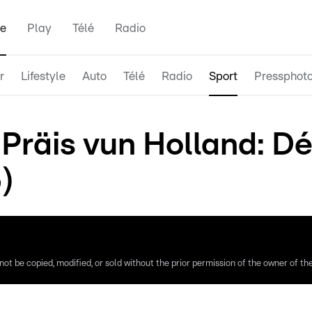
e
Play
Télé
Radio
r
Lifestyle
Auto
Télé
Radio
Sport
Pressphot
Präis vun Holland: Déi
)
ot be copied, modified, or sold without the prior permission of the owner of the 