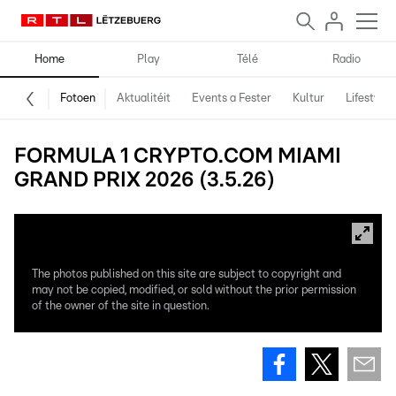
Home
Play
Télé
Radio
Fotoen
Aktualitéit
Events a Fester
Kultur
Lifestyle
FORMULA 1 CRYPTO.COM MIAMI
GRAND PRIX 2026 (3.5.26)
The photos published on this site are subject to copyright and
may not be copied, modified, or sold without the prior permission
of the owner of the site in question.