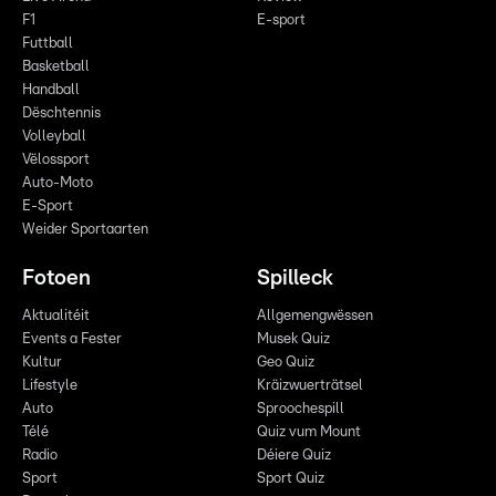
F1
E-sport
Futtball
Basketball
Handball
Dëschtennis
Volleyball
Vëlossport
Auto-Moto
E-Sport
Weider Sportaarten
Fotoen
Spilleck
Aktualitéit
Allgemengwëssen
Events a Fester
Musek Quiz
Kultur
Geo Quiz
Lifestyle
Kräizwuerträtsel
Auto
Sproochespill
Télé
Quiz vum Mount
Radio
Déiere Quiz
Sport
Sport Quiz