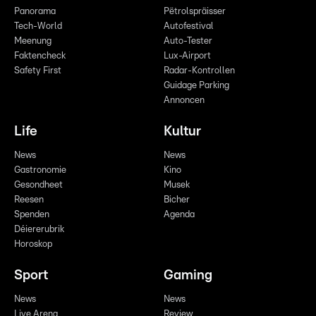
Panorama
Pëtrolspräisser
Tech-World
Autofestival
Meenung
Auto-Tester
Faktencheck
Lux-Airport
Safety First
Radar-Kontrollen
Guidage Parking
Annoncen
Life
Kultur
News
News
Gastronomie
Kino
Gesondheet
Musek
Reesen
Bicher
Spenden
Agenda
Déiererubrik
Horoskop
Sport
Gaming
News
News
Live Arena
Review