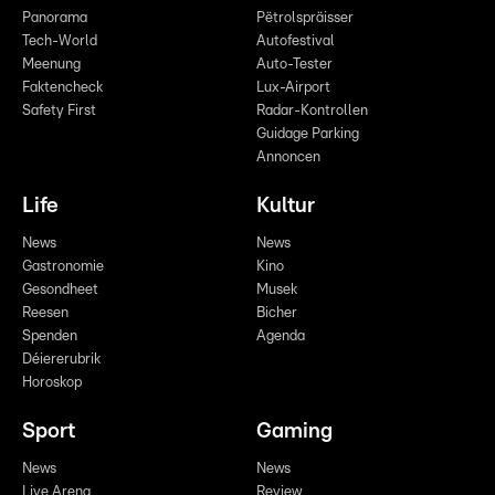
Panorama
Pëtrolspräisser
Tech-World
Autofestival
Meenung
Auto-Tester
Faktencheck
Lux-Airport
Safety First
Radar-Kontrollen
Guidage Parking
Annoncen
Life
Kultur
News
News
Gastronomie
Kino
Gesondheet
Musek
Reesen
Bicher
Spenden
Agenda
Déiererubrik
Horoskop
Sport
Gaming
News
News
Live Arena
Review