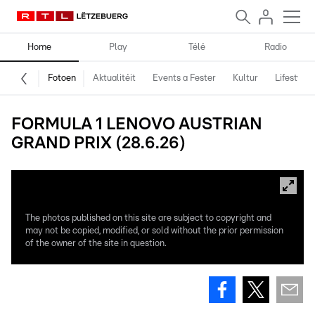
Home
Play
Télé
Radio
Fotoen
Aktualitéit
Events a Fester
Kultur
Lifestyle
FORMULA 1 LENOVO AUSTRIAN
GRAND PRIX (28.6.26)
The photos published on this site are subject to copyright and
may not be copied, modified, or sold without the prior permission
of the owner of the site in question.