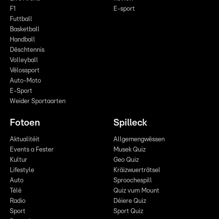
F1
E-sport
Futtball
Basketball
Handball
Dëschtennis
Volleyball
Vëlossport
Auto-Moto
E-Sport
Weider Sportaarten
Fotoen
Spilleck
Aktualitéit
Allgemengwëssen
Events a Fester
Musek Quiz
Kultur
Geo Quiz
Lifestyle
Kräizwuerträtsel
Auto
Sproochespill
Télé
Quiz vum Mount
Radio
Déiere Quiz
Sport
Sport Quiz