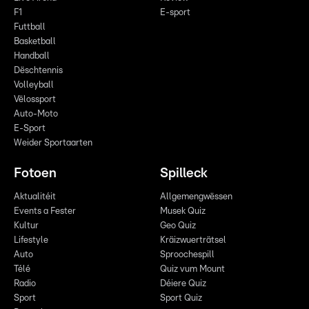
F1
E-sport
Futtball
Basketball
Handball
Dëschtennis
Volleyball
Vëlossport
Auto-Moto
E-Sport
Weider Sportaarten
Fotoen
Spilleck
Aktualitéit
Allgemengwëssen
Events a Fester
Musek Quiz
Kultur
Geo Quiz
Lifestyle
Kräizwuerträtsel
Auto
Sproochespill
Télé
Quiz vum Mount
Radio
Déiere Quiz
Sport
Sport Quiz