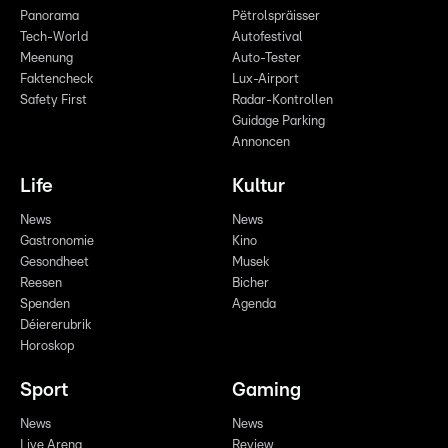
Panorama
Pëtrolspräisser
Tech-World
Autofestival
Meenung
Auto-Tester
Faktencheck
Lux-Airport
Safety First
Radar-Kontrollen
Guidage Parking
Annoncen
Life
Kultur
News
News
Gastronomie
Kino
Gesondheet
Musek
Reesen
Bicher
Spenden
Agenda
Déiererubrik
Horoskop
Sport
Gaming
News
News
Live Arena
Review