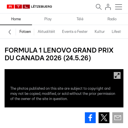
Home
Play
Télé
Radio
Fotoen
Aktualitéit
Events a Fester
Kultur
Lifestyle
FORMULA 1 LENOVO GRAND PRIX
DU CANADA 2026 (24.5.26)
The photos published on this site are subject to copyright and
may not be copied, modified, or sold without the prior permission
of the owner of the site in question.