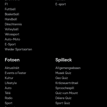
F1
E-sport
Futtball
Basketball
Handball
Dëschtennis
Volleyball
Vëlossport
Auto-Moto
E-Sport
Weider Sportaarten
Fotoen
Spilleck
Aktualitéit
Allgemengwëssen
Events a Fester
Musek Quiz
Kultur
Geo Quiz
Lifestyle
Kräizwuerträtsel
Auto
Sproochespill
Télé
Quiz vum Mount
Radio
Déiere Quiz
Sport
Sport Quiz