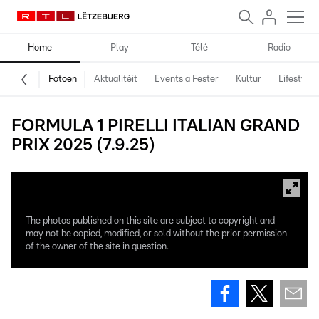
Home
Play
Télé
Radio
Fotoen
Aktualitéit
Events a Fester
Kultur
Lifestyle
FORMULA 1 PIRELLI ITALIAN GRAND
PRIX 2025 (7.9.25)
The photos published on this site are subject to copyright and
may not be copied, modified, or sold without the prior permission
of the owner of the site in question.