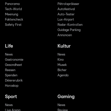
Panorama
Pëtrolspräisser
Tech-World
Autofestival
Meenung
Auto-Tester
Faktencheck
Lux-Airport
Safety First
Radar-Kontrollen
Guidage Parking
Annoncen
Life
Kultur
News
News
Gastronomie
Kino
Gesondheet
Musek
Reesen
Bicher
Spenden
Agenda
Déiererubrik
Horoskop
Sport
Gaming
News
News
Live Arena
Review