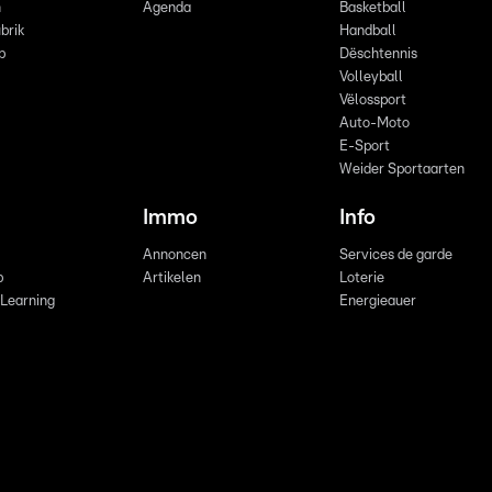
n
Agenda
Basketball
brik
Handball
p
Dëschtennis
Volleyball
Vëlossport
Auto-Moto
E-Sport
Weider Sportaarten
Immo
Info
Annoncen
Services de garde
b
Artikelen
Loterie
 Learning
Energieauer