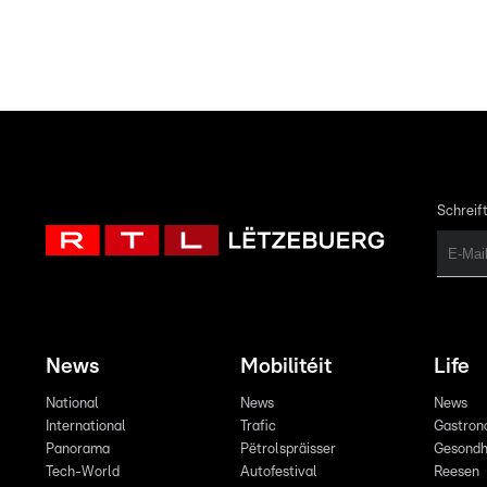
Schreift
News
Mobilitéit
Life
National
News
News
International
Trafic
Gastron
Panorama
Pëtrolspräisser
Gesondh
Tech-World
Autofestival
Reesen