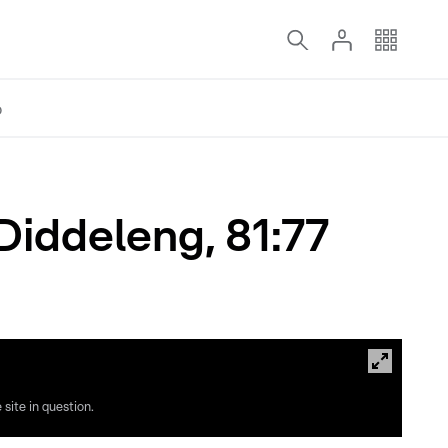
o
Diddeleng, 81:77
site in question.