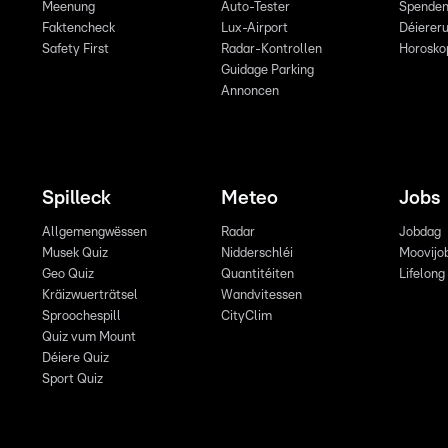
Meenung
Auto-Tester
Spende
Faktencheck
Lux-Airport
Déiereru
Safety First
Radar-Kontrollen
Horosko
Guidage Parking
Annoncen
Spilleck
Meteo
Jobs
Allgemengwëssen
Radar
Jobdag
Musek Quiz
Nidderschléi
Moovijo
Geo Quiz
Quantitéiten
Lifelong
Kräizwuerträtsel
Wandvitessen
Sproochespill
CityClim
Quiz vum Mount
Déiere Quiz
Sport Quiz