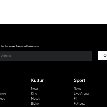
 Iech an eis Newsletteren an :
O
Kultur
Sport
News
News
omie
Kino
Live Arena
eet
Musek
F1
Bicher
Futtball