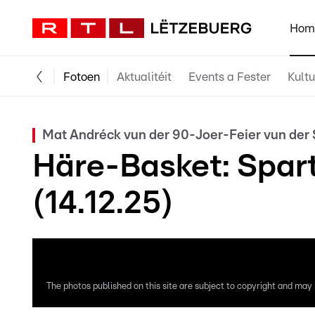
Hom
Fotoen
Aktualitéit
Events a Fester
Kultu
Mat Andréck vun der 90-Joer-Feier vun der 
Häre-Basket: Spart
(14.12.25)
The photos published on this site are subject to copyright and may n