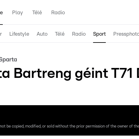
e
Play
Télé
Radio
r
Lifestyle
Auto
Télé
Radio
Sport
Pressphot
Sparta
a Bartreng géint T71 
ot be copied, modified, or sold without the prior permission of the owner of the 