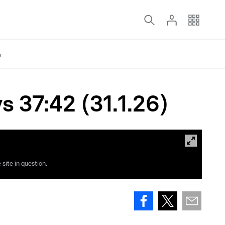
o
 37:42 (31.1.26)
site in question.