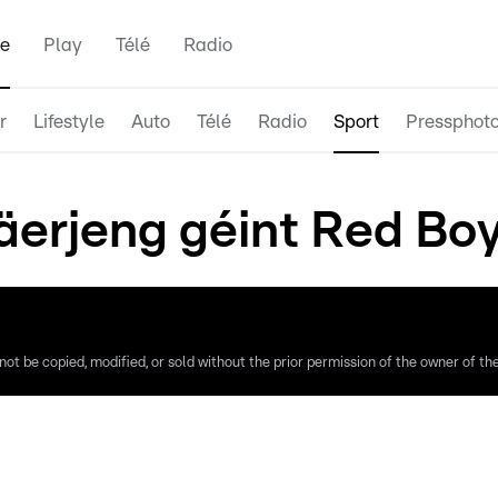
e
Play
Télé
Radio
r
Lifestyle
Auto
Télé
Radio
Sport
Pressphot
erjeng géint Red Boys
ot be copied, modified, or sold without the prior permission of the owner of the 