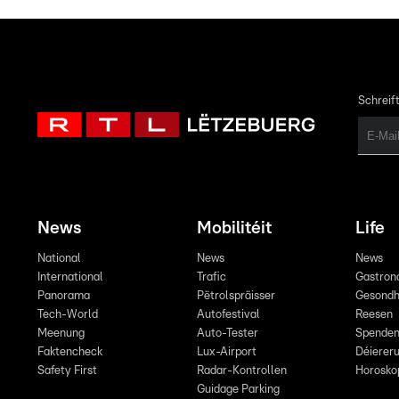
Schreift
News
Mobilitéit
Life
National
News
News
International
Trafic
Gastron
Panorama
Pëtrolspräisser
Gesondh
Tech-World
Autofestival
Reesen
Meenung
Auto-Tester
Spende
Faktencheck
Lux-Airport
Déiereru
Safety First
Radar-Kontrollen
Horosko
Guidage Parking