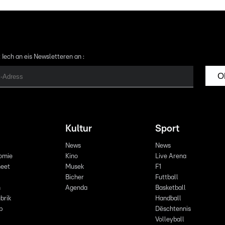
 Iech an eis Newsletteren an :
O
Kultur
Sport
News
News
omie
Kino
Live Arena
eet
Musek
F1
Bicher
Futtball
n
Agenda
Basketball
brik
Handball
p
Dëschtennis
Volleyball