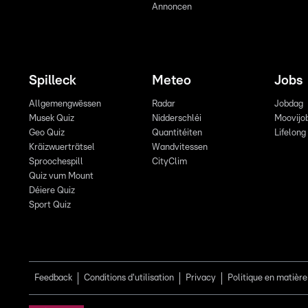
Annoncen
Spilleck
Meteo
Jobs
Allgemengwëssen
Radar
Jobdag
Musek Quiz
Nidderschléi
Moovijo
Geo Quiz
Quantitéiten
Lifelong
Kräizwuerträtsel
Wandvitessen
Sproochespill
CityClim
Quiz vum Mount
Déiere Quiz
Sport Quiz
Feedback
Conditions d'utilisation
Privacy
Politique en matière