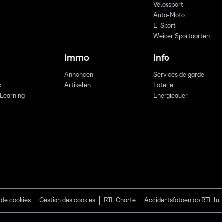
Vëlossport
Auto-Moto
E-Sport
Weider Sportaarten
Immo
Info
Annoncen
Services de garde
b
Artikelen
Loterie
 Learning
Energieauer
 de cookies
Gestion des cookies
RTL Charte
Accidentsfotoen op RTL.lu