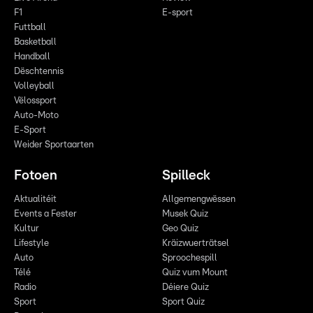
F1
E-sport
Futtball
Basketball
Handball
Dëschtennis
Volleyball
Vëlossport
Auto-Moto
E-Sport
Weider Sportaarten
Fotoen
Spilleck
Aktualitéit
Allgemengwëssen
Events a Fester
Musek Quiz
Kultur
Geo Quiz
Lifestyle
Kräizwuerträtsel
Auto
Sproochespill
Télé
Quiz vum Mount
Radio
Déiere Quiz
Sport
Sport Quiz