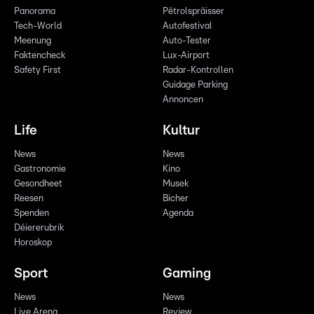
Panorama
Pëtrolspräisser
Tech-World
Autofestival
Meenung
Auto-Tester
Faktencheck
Lux-Airport
Safety First
Radar-Kontrollen
Guidage Parking
Annoncen
Life
Kultur
News
News
Gastronomie
Kino
Gesondheet
Musek
Reesen
Bicher
Spenden
Agenda
Déiererubrik
Horoskop
Sport
Gaming
News
News
Live Arena
Review