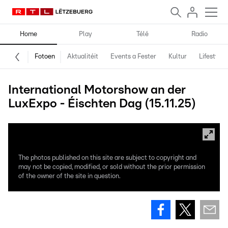
Home
Play
Télé
Radio
Fotoen
Aktualitéit
Events a Fester
Kultur
Lifestyle
International Motorshow an der
LuxExpo - Éischten Dag (15.11.25)
The photos published on this site are subject to copyright and
may not be copied, modified, or sold without the prior permission
of the owner of the site in question.