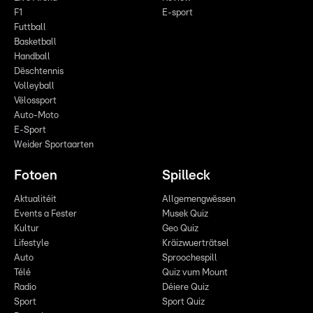
F1
E-sport
Futtball
Basketball
Handball
Dëschtennis
Volleyball
Vëlossport
Auto-Moto
E-Sport
Weider Sportaarten
Fotoen
Spilleck
Aktualitéit
Allgemengwëssen
Events a Fester
Musek Quiz
Kultur
Geo Quiz
Lifestyle
Kräizwuerträtsel
Auto
Sproochespill
Télé
Quiz vum Mount
Radio
Déiere Quiz
Sport
Sport Quiz