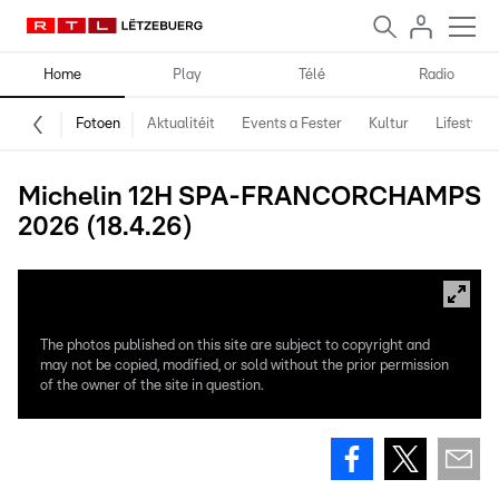
Home
Play
Télé
Radio
Fotoen
Aktualitéit
Events a Fester
Kultur
Lifestyle
Michelin 12H SPA-FRANCORCHAMPS
2026 (18.4.26)
The photos published on this site are subject to copyright and
may not be copied, modified, or sold without the prior permission
of the owner of the site in question.