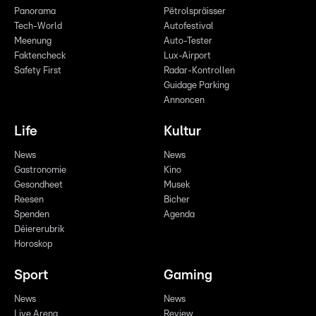
Panorama
Pëtrolspräisser
Tech-World
Autofestival
Meenung
Auto-Tester
Faktencheck
Lux-Airport
Safety First
Radar-Kontrollen
Guidage Parking
Annoncen
Life
Kultur
News
News
Gastronomie
Kino
Gesondheet
Musek
Reesen
Bicher
Spenden
Agenda
Déiererubrik
Horoskop
Sport
Gaming
News
News
Live Arena
Review