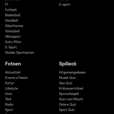
F1
E-sport
Futtball
Basketball
Handball
Dëschtennis
Volleyball
Vëlossport
Auto-Moto
E-Sport
Weider Sportaarten
Fotoen
Spilleck
Aktualitéit
Allgemengwëssen
Events a Fester
Musek Quiz
Kultur
Geo Quiz
Lifestyle
Kräizwuerträtsel
Auto
Sproochespill
Télé
Quiz vum Mount
Radio
Déiere Quiz
Sport
Sport Quiz