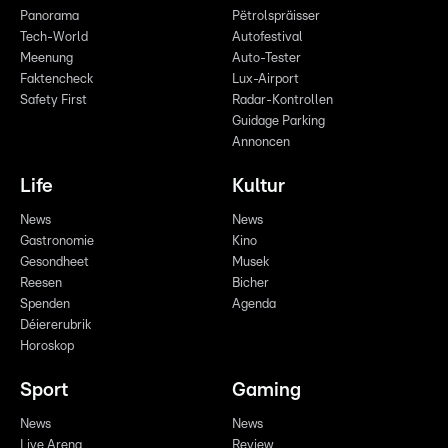
Panorama
Pëtrolspräisser
Tech-World
Autofestival
Meenung
Auto-Tester
Faktencheck
Lux-Airport
Safety First
Radar-Kontrollen
Guidage Parking
Annoncen
Life
Kultur
News
News
Gastronomie
Kino
Gesondheet
Musek
Reesen
Bicher
Spenden
Agenda
Déiererubrik
Horoskop
Sport
Gaming
News
News
Live Arena
Review