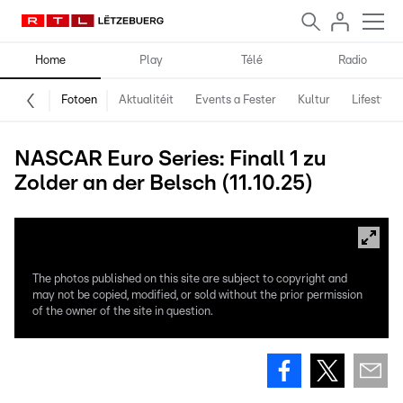
Home
Play
Télé
Radio
Fotoen
Aktualitéit
Events a Fester
Kultur
Lifestyle
NASCAR Euro Series: Finall 1 zu
Zolder an der Belsch (11.10.25)
The photos published on this site are subject to copyright and
may not be copied, modified, or sold without the prior permission
of the owner of the site in question.