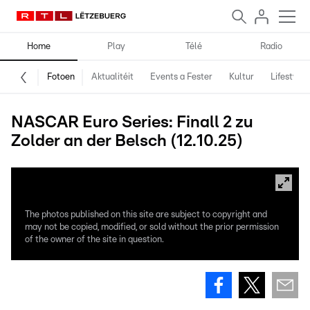
Home
Play
Télé
Radio
Fotoen
Aktualitéit
Events a Fester
Kultur
Lifestyle
NASCAR Euro Series: Finall 2 zu
Zolder an der Belsch (12.10.25)
The photos published on this site are subject to copyright and
may not be copied, modified, or sold without the prior permission
of the owner of the site in question.