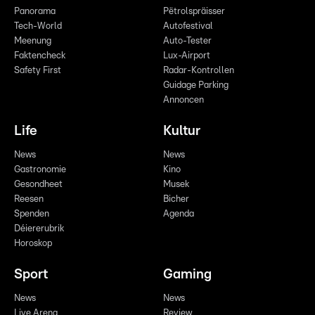
Panorama
Pëtrolspräisser
Tech-World
Autofestival
Meenung
Auto-Tester
Faktencheck
Lux-Airport
Safety First
Radar-Kontrollen
Guidage Parking
Annoncen
Life
Kultur
News
News
Gastronomie
Kino
Gesondheet
Musek
Reesen
Bicher
Spenden
Agenda
Déiererubrik
Horoskop
Sport
Gaming
News
News
Live Arena
Review