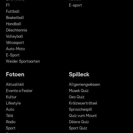
F1
E-sport
Futtball
Basketball
Handball
Dëschtennis
Volleyball
Vëlossport
Auto-Moto
E-Sport
Weider Sportaarten
Fotoen
Spilleck
Aktualitéit
Allgemengwëssen
Events a Fester
Musek Quiz
Kultur
Geo Quiz
Lifestyle
Kräizwuerträtsel
Auto
Sproochespill
Télé
Quiz vum Mount
Radio
Déiere Quiz
Sport
Sport Quiz