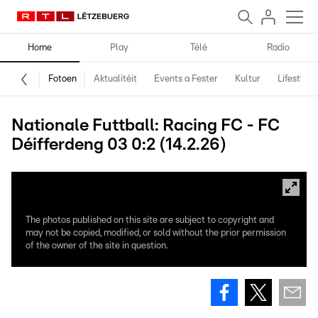
Home
Play
Télé
Radio
Fotoen
Aktualitéit
Events a Fester
Kultur
Lifestyle
Nationale Futtball: Racing FC - FC
Déifferdeng 03 0:2 (14.2.26)
The photos published on this site are subject to copyright and
may not be copied, modified, or sold without the prior permission
of the owner of the site in question.