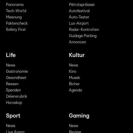
Panorama
Pëtrolspräisser
Tech-World
Autofestival
Meenung
Auto-Tester
Faktencheck
Lux-Airport
Safety First
Radar-Kontrollen
Guidage Parking
Annoncen
Life
Kultur
News
News
Gastronomie
Kino
Gesondheet
Musek
Reesen
Bicher
Spenden
Agenda
Déiererubrik
Horoskop
Sport
Gaming
News
News
Live Arena
Review