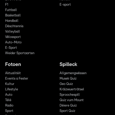
F1
E-sport
Futtball
Basketball
Handball
Dëschtennis
Volleyball
Vëlossport
Auto-Moto
E-Sport
Weider Sportaarten
Fotoen
Spilleck
Aktualitéit
Allgemengwëssen
Events a Fester
Musek Quiz
Kultur
Geo Quiz
Lifestyle
Kräizwuerträtsel
Auto
Sproochespill
Télé
Quiz vum Mount
Radio
Déiere Quiz
Sport
Sport Quiz