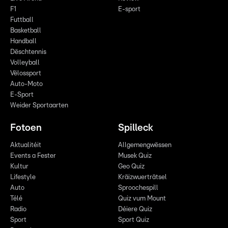
F1
E-sport
Futtball
Basketball
Handball
Dëschtennis
Volleyball
Vëlossport
Auto-Moto
E-Sport
Weider Sportaarten
Fotoen
Spilleck
Aktualitéit
Allgemengwëssen
Events a Fester
Musek Quiz
Kultur
Geo Quiz
Lifestyle
Kräizwuerträtsel
Auto
Sproochespill
Télé
Quiz vum Mount
Radio
Déiere Quiz
Sport
Sport Quiz