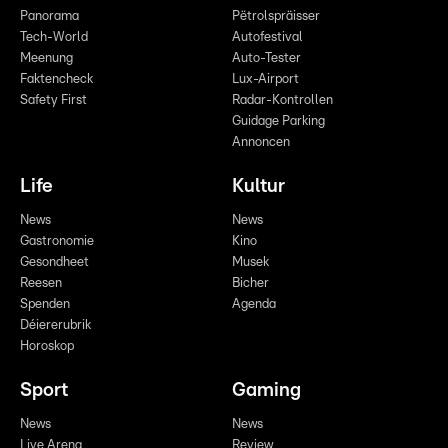
Panorama
Pëtrolspräisser
Tech-World
Autofestival
Meenung
Auto-Tester
Faktencheck
Lux-Airport
Safety First
Radar-Kontrollen
Guidage Parking
Annoncen
Life
Kultur
News
News
Gastronomie
Kino
Gesondheet
Musek
Reesen
Bicher
Spenden
Agenda
Déiererubrik
Horoskop
Sport
Gaming
News
News
Live Arena
Review