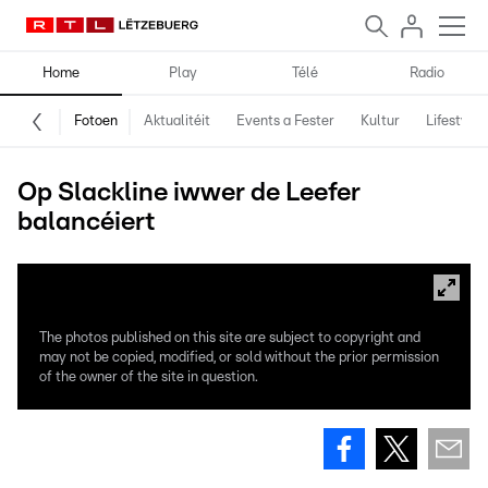
Home
Play
Télé
Radio
Fotoen
Aktualitéit
Events a Fester
Kultur
Lifestyle
Op Slackline iwwer de Leefer
balancéiert
The photos published on this site are subject to copyright and
may not be copied, modified, or sold without the prior permission
of the owner of the site in question.