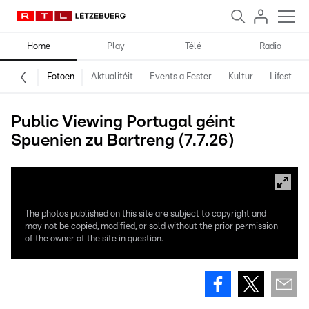
Home
Play
Télé
Radio
Fotoen
Aktualitéit
Events a Fester
Kultur
Lifestyle
Public Viewing Portugal géint
Spuenien zu Bartreng (7.7.26)
The photos published on this site are subject to copyright and
may not be copied, modified, or sold without the prior permission
of the owner of the site in question.