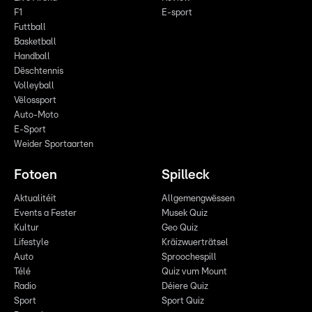
F1
E-sport
Futtball
Basketball
Handball
Dëschtennis
Volleyball
Vëlossport
Auto-Moto
E-Sport
Weider Sportaarten
Fotoen
Spilleck
Aktualitéit
Allgemengwëssen
Events a Fester
Musek Quiz
Kultur
Geo Quiz
Lifestyle
Kräizwuerträtsel
Auto
Sproochespill
Télé
Quiz vum Mount
Radio
Déiere Quiz
Sport
Sport Quiz