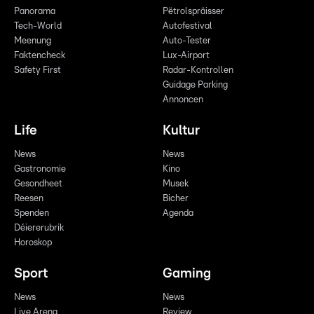
Panorama
Pëtrolspräisser
Tech-World
Autofestival
Meenung
Auto-Tester
Faktencheck
Lux-Airport
Safety First
Radar-Kontrollen
Guidage Parking
Annoncen
Life
Kultur
News
News
Gastronomie
Kino
Gesondheet
Musek
Reesen
Bicher
Spenden
Agenda
Déiererubrik
Horoskop
Sport
Gaming
News
News
Live Arena
Review