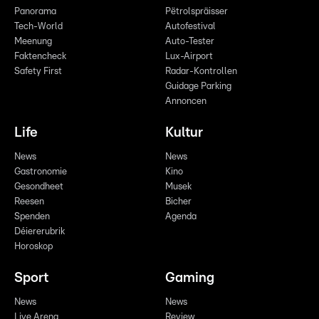
Panorama
Pëtrolspräisser
Tech-World
Autofestival
Meenung
Auto-Tester
Faktencheck
Lux-Airport
Safety First
Radar-Kontrollen
Guidage Parking
Annoncen
Life
Kultur
News
News
Gastronomie
Kino
Gesondheet
Musek
Reesen
Bicher
Spenden
Agenda
Déiererubrik
Horoskop
Sport
Gaming
News
News
Live Arena
Review