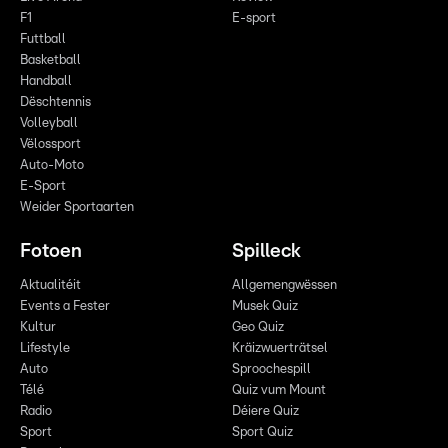
F1
E-sport
Futtball
Basketball
Handball
Dëschtennis
Volleyball
Vëlossport
Auto-Moto
E-Sport
Weider Sportaarten
Fotoen
Spilleck
Aktualitéit
Allgemengwëssen
Events a Fester
Musek Quiz
Kultur
Geo Quiz
Lifestyle
Kräizwuerträtsel
Auto
Sproochespill
Télé
Quiz vum Mount
Radio
Déiere Quiz
Sport
Sport Quiz