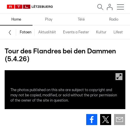
Home
Play
Télé
Radio
Fotoen
Aktualitéit
Events a Fester
Kultur
Lifestyle
Tour des Flandres bei den Dammen
(5.4.26)
The photos published on this site are subject to copyright and
may not be copied, modified, or sold without the prior permission
of the owner of the site in question.