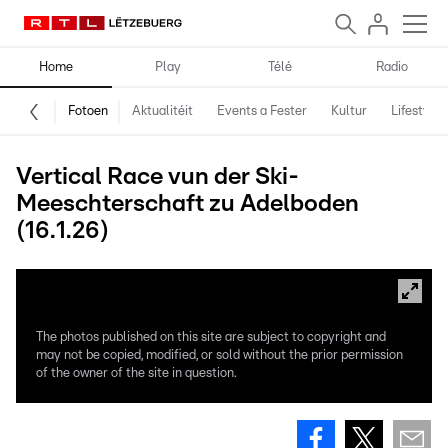
Home
Play
Télé
Radio
Fotoen
Aktualitéit
Events a Fester
Kultur
Lifestyle
Vertical Race vun der Ski-
Meeschterschaft zu Adelboden
(16.1.26)
The photos published on this site are subject to copyright and
may not be copied, modified, or sold without the prior permission
of the owner of the site in question.