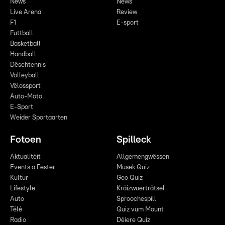
News
News
Live Arena
Review
F1
E-sport
Futtball
Basketball
Handball
Dëschtennis
Volleyball
Vëlossport
Auto-Moto
E-Sport
Weider Sportaarten
Fotoen
Spilleck
Aktualitéit
Allgemengwëssen
Events a Fester
Musek Quiz
Kultur
Geo Quiz
Lifestyle
Kräizwuerträtsel
Auto
Sproochespill
Télé
Quiz vum Mount
Radio
Déiere Quiz