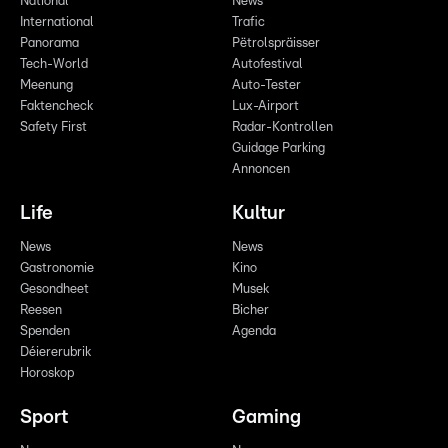
National
News
International
Trafic
Panorama
Pëtrolspräisser
Tech-World
Autofestival
Meenung
Auto-Tester
Faktencheck
Lux-Airport
Safety First
Radar-Kontrollen
Guidage Parking
Annoncen
Life
Kultur
News
News
Gastronomie
Kino
Gesondheet
Musek
Reesen
Bicher
Spenden
Agenda
Déiererubrik
Horoskop
Sport
Gaming