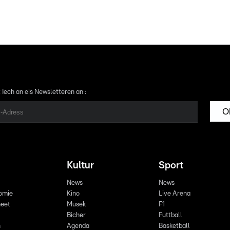
 Iech an eis Newsletteren an :
O
Kultur
Sport
News
News
omie
Kino
Live Arena
eet
Musek
F1
Bicher
Futtball
n
Agenda
Basketball