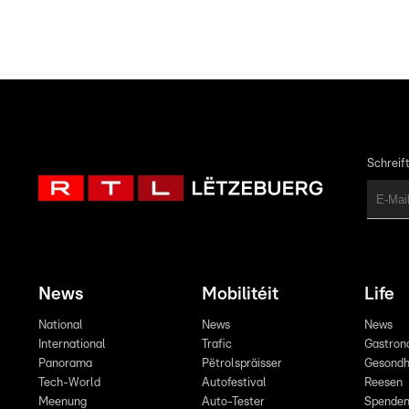
Schreift
News
Mobilitéit
Life
National
News
News
International
Trafic
Gastron
Panorama
Pëtrolspräisser
Gesondh
Tech-World
Autofestival
Reesen
Meenung
Auto-Tester
Spende