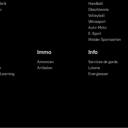
brik
Handball
p
Dëschtennis
Volleyball
Vëlossport
Auto-Moto
E-Sport
Weider Sportaarten
Immo
Info
Annoncen
Services de garde
b
Artikelen
Loterie
 Learning
Energieauer