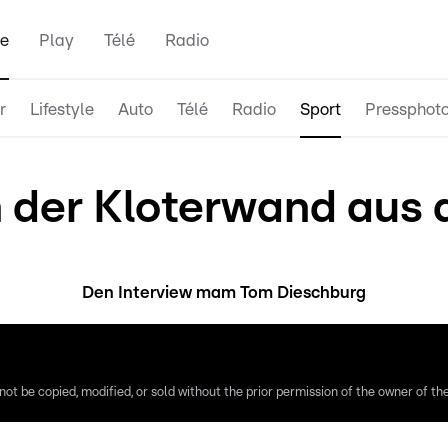
e
Play
Télé
Radio
r
Lifestyle
Auto
Télé
Radio
Sport
Pressphot
n der Kloterwand aus
er 10 Joer an dat gëtt anstänneg gefeiert mat Iwwerraschung
Den Interview mam Tom Dieschburg
ot be copied, modified, or sold without the prior permission of the owner of the 