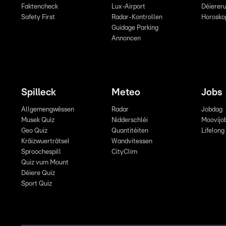
Faktencheck
Lux-Airport
Déiereru
Safety First
Radar-Kontrollen
Horosko
Guidage Parking
Annoncen
Spilleck
Meteo
Jobs
Allgemengwëssen
Radar
Jobdag
Musek Quiz
Nidderschléi
Moovijo
Geo Quiz
Quantitéiten
Lifelong
Kräizwuerträtsel
Wandvitessen
Sproochespill
CityClim
Quiz vum Mount
Déiere Quiz
Sport Quiz