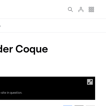
o
 der Coque
en fir Iech.
site in question.