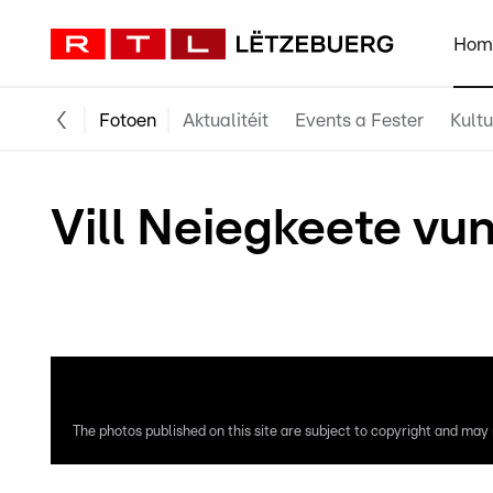
Hom
Fotoen
Aktualitéit
Events a Fester
Kultu
Vill Neiegkeete vu
D'Kloterwand an der Coque gëtt et elo schonn zënt
The photos published on this site are subject to copyright and may n