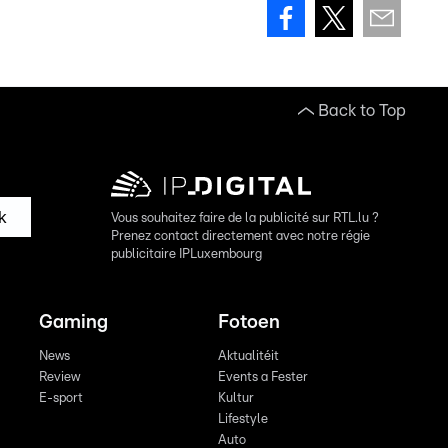
Back to Top
k
Vous souhaitez faire de la publicité sur RTL.lu ?
Prenez contact directement avec notre régie
publicitaire IPLuxembourg
Gaming
Fotoen
News
Aktualitéit
Review
Events a Fester
E-sport
Kultur
Lifestyle
Auto