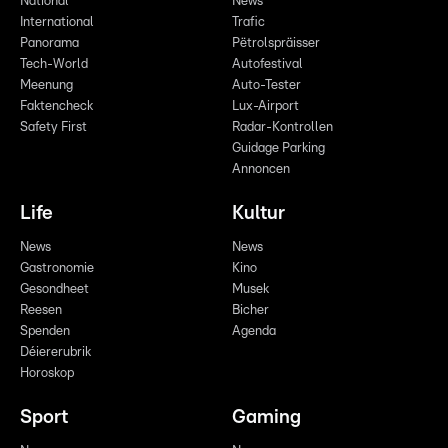
National
News
International
Trafic
Panorama
Pëtrolspräisser
Tech-World
Autofestival
Meenung
Auto-Tester
Faktencheck
Lux-Airport
Safety First
Radar-Kontrollen
Guidage Parking
Annoncen
Life
Kultur
News
News
Gastronomie
Kino
Gesondheet
Musek
Reesen
Bicher
Spenden
Agenda
Déiererubrik
Horoskop
Sport
Gaming