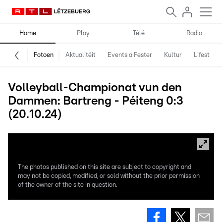
Home
Play
Télé
Radio
Fotoen
Aktualitéit
Events a Fester
Kultur
Lifestyle
Volleyball-Championat vun den
Dammen: Bartreng - Péiteng 0:3
(20.10.24)
The photos published on this site are subject to copyright and
may not be copied, modified, or sold without the prior permission
of the owner of the site in question.