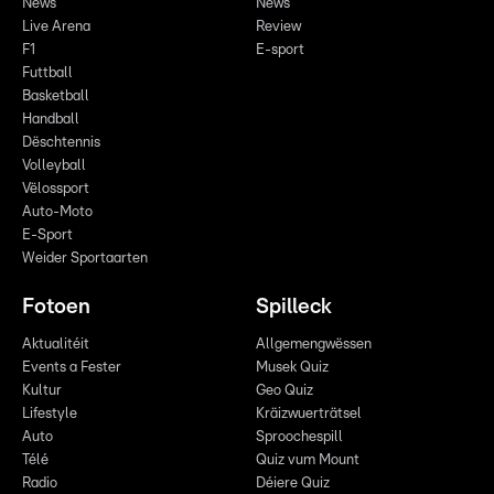
News
News
Live Arena
Review
F1
E-sport
Futtball
Basketball
Handball
Dëschtennis
Volleyball
Vëlossport
Auto-Moto
E-Sport
Weider Sportaarten
Fotoen
Spilleck
Aktualitéit
Allgemengwëssen
Events a Fester
Musek Quiz
Kultur
Geo Quiz
Lifestyle
Kräizwuerträtsel
Auto
Sproochespill
Télé
Quiz vum Mount
Radio
Déiere Quiz