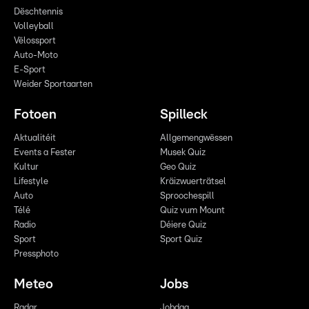
Dëschtennis
Volleyball
Vëlossport
Auto-Moto
E-Sport
Weider Sportaarten
Fotoen
Spilleck
Aktualitéit
Allgemengwëssen
Events a Fester
Musek Quiz
Kultur
Geo Quiz
Lifestyle
Kräizwuerträtsel
Auto
Sproochespill
Télé
Quiz vum Mount
Radio
Déiere Quiz
Sport
Sport Quiz
Pressphoto
Meteo
Jobs
Radar
Jobdag