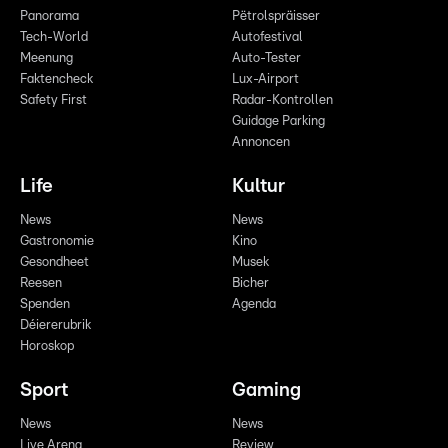
Panorama
Pëtrolspräisser
Tech-World
Autofestival
Meenung
Auto-Tester
Faktencheck
Lux-Airport
Safety First
Radar-Kontrollen
Guidage Parking
Annoncen
Life
Kultur
News
News
Gastronomie
Kino
Gesondheet
Musek
Reesen
Bicher
Spenden
Agenda
Déiererubrik
Horoskop
Sport
Gaming
News
News
Live Arena
Review