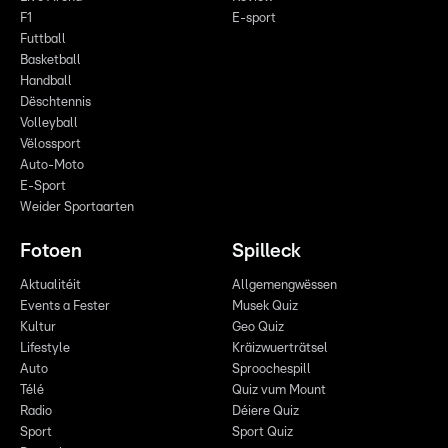
F1
E-sport
Futtball
Basketball
Handball
Dëschtennis
Volleyball
Vëlossport
Auto-Moto
E-Sport
Weider Sportaarten
Fotoen
Spilleck
Aktualitéit
Allgemengwëssen
Events a Fester
Musek Quiz
Kultur
Geo Quiz
Lifestyle
Kräizwuerträtsel
Auto
Sproochespill
Télé
Quiz vum Mount
Radio
Déiere Quiz
Sport
Sport Quiz