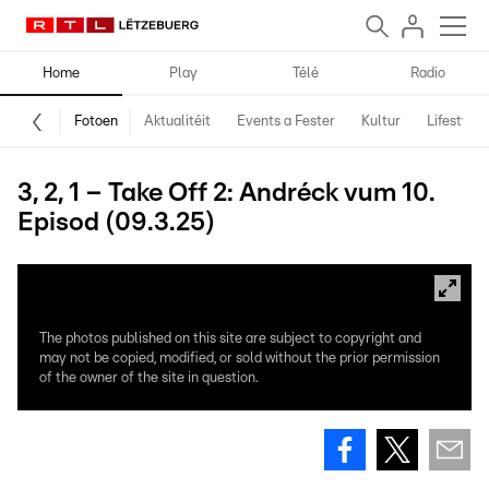
Home
Play
Télé
Radio
Fotoen
Aktualitéit
Events a Fester
Kultur
Lifestyle
3, 2, 1 – Take Off 2: Andréck vum 10.
Episod (09.3.25)
The photos published on this site are subject to copyright and
may not be copied, modified, or sold without the prior permission
of the owner of the site in question.