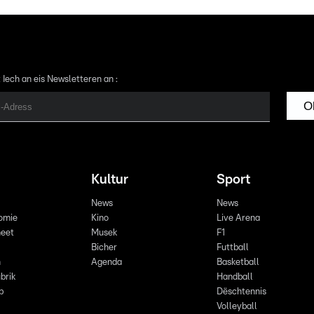
 Iech an eis Newsletteren an :
O
Kultur
Sport
News
News
omie
Kino
Live Arena
eet
Musek
F1
Bicher
Futtball
n
Agenda
Basketball
brik
Handball
p
Dëschtennis
Volleyball