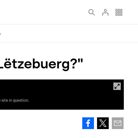
o
 Lëtzebuerg?"
site in question.