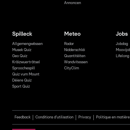
Annoncen
Spilleck
Meteo
Jobs
Allgemengwëssen
Radar
Jobdag
Musek Quiz
Nidderschléi
Moovijo
Geo Quiz
Quantitéiten
Lifelong
Kräizwuerträtsel
Wandvitessen
Sproochespill
CityClim
Quiz vum Mount
Déiere Quiz
Sport Quiz
Feedback
Conditions d'utilisation
Privacy
Politique en matière