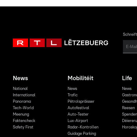
Schreift
News
Mobilitéit
Life
National
News
News
International
Trafic
Gastron
Panorama
Pëtrolspräisser
Gesondh
Tech-World
Autofestival
Reesen
Meenung
Auto-Tester
Spende
Faktencheck
Lux-Airport
Déiereru
Safety First
Radar-Kontrollen
Horosko
Guidage Parking