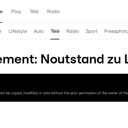
e
Play
Télé
Radio
r
Lifestyle
Auto
Télé
Radio
Sport
Pressphot
gement: Noutstand zu
ot be copied, modified, or sold without the prior permission of the owner of the 