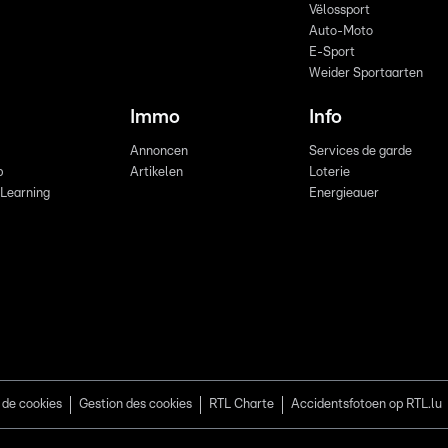
Vëlossport
Auto-Moto
E-Sport
Weider Sportaarten
Immo
Info
Annoncen
Services de garde
b
Artikelen
Loterie
 Learning
Energieauer
 de cookies
Gestion des cookies
RTL Charte
Accidentsfotoen op RTL.lu