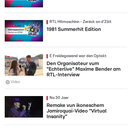
RTL Hitmaschinn - Zeréck an d'Zäit
1981 Summerhit Edition
E Freidegowend war den Optakt
Den Organisateur vum
"Echterlive" Maxime Bender am
RTL-Interview
Video
No 30 Joer
Remake vun ikoneschem
Jamiroquai-Video "Virtual
Insanity"