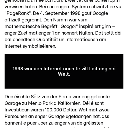
gemooss hat, mee och dorun, wéi vill aner Säiten op si
verwisen haten. Bei sou engem System schwätzt ee vu
"PageRank". De 4. September 1998 gouf Google
offiziell gegrënnt. Den Numm war vum
mathematesche Begrëff "Googol" inspiréiert ginn –
enger Zuel mat enger 1 an honnert Nullen. Dat sollt déi
bal onendlech Quantitéit un Informatiounen am
Internet symboliséieren.
1998 war den Internet nach fir vill Leit eng nei
Welt.
Den éischte Sëtz vun der Firma war eng gelounte
Garage zu Menlo Park a Kalifornien. Déi éischt
Investitioun waren 100.000 Dollar. Wat mat zwou
Persounen an enger Garage ugefaangen hat, ass
bannent e puer Joer zu enger vun de gréissten