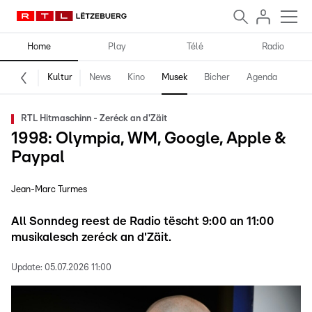
Home
Play
Télé
Radio
Kultur
News
Kino
Musek
Bicher
Agenda
RTL Hitmaschinn - Zeréck an d'Zäit
1998: Olympia, WM, Google, Apple &
Paypal
Jean-Marc Turmes
All Sonndeg reest de Radio tëscht 9:00 an 11:00
musikalesch zeréck an d'Zäit.
Update:
05.07.2026 11:00