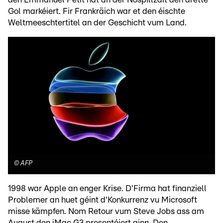
Gol markéiert. Fir Frankräich war et den éischte
Weltmeeschtertitel an der Geschicht vum Land.
©
AFP
1998 war Apple an enger Krise. D'Firma hat finanziell
Problemer an huet géint d'Konkurrenz vu Microsoft
misse kämpfen. Nom Retour vum Steve Jobs ass am
August den iMac G3 presentéiert ginn. Den