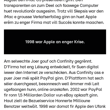
transparenten an zum Deel och faawege Computer
huet revolutionär ausgesinn. Trotz vill Skepsis war den
iMac e grousse Verkafserfolleg ginn an huet Apple
erëm zu enger Firma mat vill Succés konnte maachen.
1998 war Apple an enger Krise.
Am selwechte Joer gouf och Confinity gegrënnt.
D'Firma hat eng Léisung entwéckelt, fir Suen digital
iwwer den Internet ze verschécken. Aus Confinity ass e
puer Joer méi spéit PayPal ginn. D'Plattform hat sech
séier duerchgesat, besonnesch well ëmmer méi Leit
ugefaangen hunn, online anzekafen. 2002 war PayPal
fir ronn 1,5 Milliarden Dollar vun eBay opkaaft ginn.
Haut zielt de Bezuelservice Honnerte Millioune
Benotzer weltwäit. 1998 war domat fir Apple den Ufank