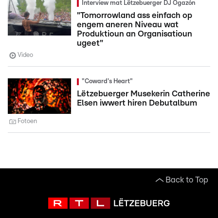
Interview mat Lëtzebuerger DJ Ogazón
"Tomorrowland ass einfach op
engem aneren Niveau wat
Produktioun an Organisatioun
ugeet"
Video
"Coward's Heart"
Lëtzebuerger Musekerin Catherine
Elsen iwwert hiren Debutalbum
Fotoen
Back to Top