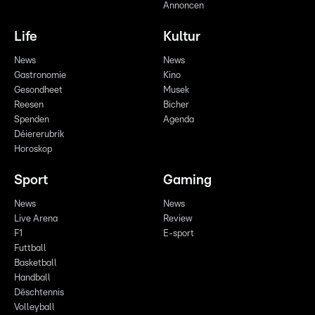
Annoncen
Life
Kultur
News
News
Gastronomie
Kino
Gesondheet
Musek
Reesen
Bicher
Spenden
Agenda
Déiererubrik
Horoskop
Sport
Gaming
News
News
Live Arena
Review
F1
E-sport
Futtball
Basketball
Handball
Dëschtennis
Volleyball