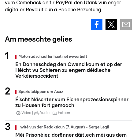
vum Comeback an fir PayPal den Ufank vun enger
digitaler Revolutioun a Saache Bezuelung.
Am meeschte gelies
Motorradschauffer huet net iwwerlieft
En Donneschdeg den Owend koum et op der
Héicht vu Schieren zu engem déidleche
Verkéiersaccident
Spezialekippen am Asaz
Éischt Näschter vum Eichenprozessionsspinner
zu Housen fort gemaach
Video
Audio
Fotoen
Invité vun der Redaktioun (7. August) - Serge Legil
Méi Prisonéier, dorënner däitlech méi aus dem