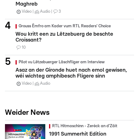
Maghreb
Video
Audio
3
Grouss Ëmfro am Kader vum RTL Readers' Choice
Wou kritt een zu Lëtzebuerg de beschte
Croissant?
10
Pilot vu Lëtzebuerger Läschfliger am Interview
Asaz an der Gironde huet nach emol gewisen,
wéi wichteg amphibesch Fligere sinn
Video
Audio
Weider News
RTL Hitmaschinn - Zeréck an d'Zäit
1991 Summerhit Edition