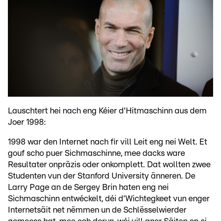
Lauschtert hei nach eng Kéier d'Hitmaschinn aus dem
Joer 1998:
1998 war den Internet nach fir vill Leit eng nei Welt. Et
gouf scho puer Sichmaschinne, mee dacks ware
Resultater onpräzis oder onkomplett. Dat wollten zwee
Studenten vun der Stanford University änneren. De
Larry Page an de Sergey Brin haten eng nei
Sichmaschinn entwéckelt, déi d'Wichtegkeet vun enger
Internetsäit net nëmmen un de Schlësselwierder