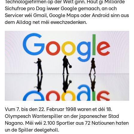
Technologiefirmen op der Welt ginn. Haut gi Milliarde
Sichufroe pro Dag iwwer Google gemaach, an och
Servicer wéi Gmail, Google Maps oder Android sinn aus
dem Alldag net méi ewechzedenken.
Vum 7. bis den 22. Februar 1998 waren et déi 18.
Olympesch Wanterspiller an der japanescher Stad
Nagano. Méi wéi 2.100 Sportler aus 72 Natiounen haten
un de Spiller deelgeholl.