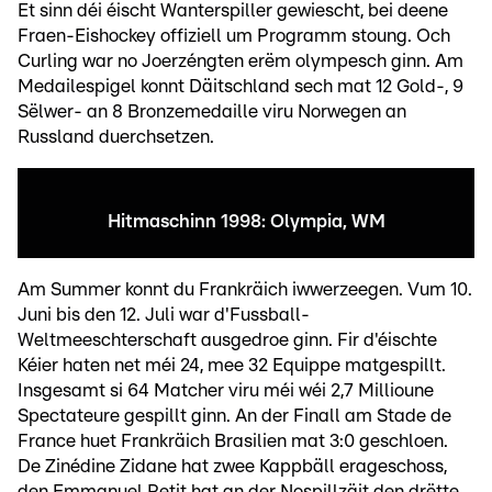
Et sinn déi éischt Wanterspiller gewiescht, bei deene
Fraen-Eishockey offiziell um Programm stoung. Och
Curling war no Joerzéngten erëm olympesch ginn. Am
Medailespigel konnt Däitschland sech mat 12 Gold-, 9
Sëlwer- an 8 Bronzemedaille viru Norwegen an
Russland duerchsetzen.
Hitmaschinn 1998: Olympia, WM
Am Summer konnt du Frankräich iwwerzeegen. Vum 10.
Juni bis den 12. Juli war d'Fussball-
Weltmeeschterschaft ausgedroe ginn. Fir d'éischte
Kéier haten net méi 24, mee 32 Equippe matgespillt.
Insgesamt si 64 Matcher viru méi wéi 2,7 Millioune
Spectateure gespillt ginn. An der Finall am Stade de
France huet Frankräich Brasilien mat 3:0 geschloen.
De Zinédine Zidane hat zwee Kappbäll erageschoss,
den Emmanuel Petit hat an der Nospillzäit den drëtte