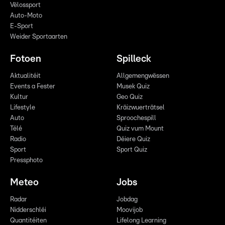
Vëlossport
Auto-Moto
E-Sport
Weider Sportaarten
Fotoen
Spilleck
Aktualitéit
Allgemengwëssen
Events a Fester
Musek Quiz
Kultur
Geo Quiz
Lifestyle
Kräizwuerträtsel
Auto
Sproochespill
Télé
Quiz vum Mount
Radio
Déiere Quiz
Sport
Sport Quiz
Pressphoto
Meteo
Jobs
Radar
Jobdag
Nidderschléi
Moovijob
Quantitéiten
Lifelong Learning