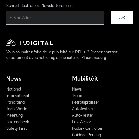
Schreift Iech an eis Newsletteren an :
Ok
Vous souhaitez faire de la publicité sur RTL.lu ? Prenez contact
directement avec notre régie publicitaire IPLuxembourg
News
Mobilitéit
National
News
International
Trafic
Panorama
Pëtrolspräisser
Tech-World
Autofestival
Meenung
Auto-Tester
Faktencheck
Lux-Airport
Safety First
Radar-Kontrollen
Guidage Parking