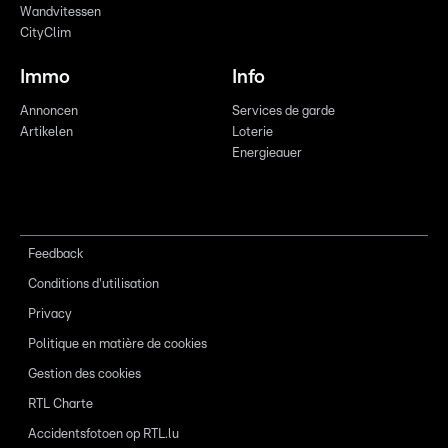
Wandvitessen
CityClim
Immo
Info
Annoncen
Services de garde
Artikelen
Loterie
Energieauer
Feedback
Conditions d'utilisation
Privacy
Politique en matière de cookies
Gestion des cookies
RTL Charte
Accidentsfotoen op RTL.lu