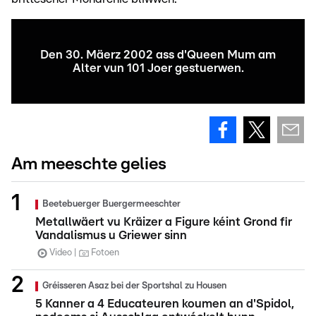
Den 30. Mäerz 2002 ass d'Queen Mum am
Alter vun 101 Joer gestuerwen.
Am meeschte gelies
Beetebuerger Buergermeeschter
Metallwäert vu Kräizer a Figure kéint Grond fir
Vandalismus u Griewer sinn
Video
Fotoen
Gréisseren Asaz bei der Sportshal zu Housen
5 Kanner a 4 Educateuren koumen an d'Spidol,