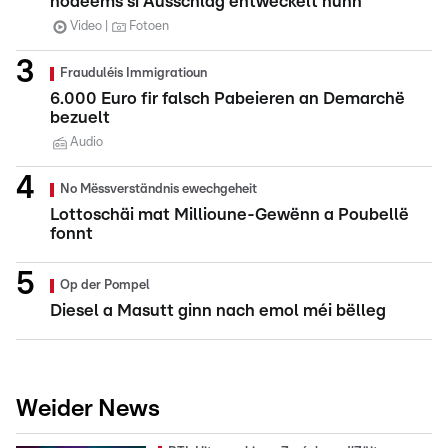
nodeems si Ausschlag entwéckelt hunn
Video
Fotoen
Frauduléis Immigratioun
6.000 Euro fir falsch Pabeieren an Demarchë
bezuelt
Audio
No Mëssverständnis ewechgeheit
Lottoschäi mat Millioune-Gewënn a Poubellë
fonnt
Op der Pompel
Diesel a Masutt ginn nach emol méi bëlleg
Weider News