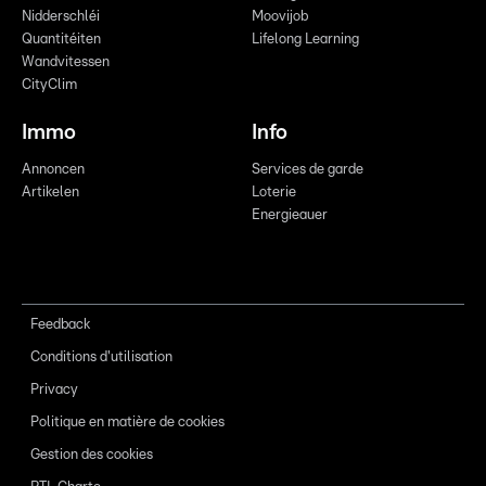
Nidderschléi
Moovijob
Quantitéiten
Lifelong Learning
Wandvitessen
CityClim
Immo
Info
Annoncen
Services de garde
Artikelen
Loterie
Energieauer
Feedback
Conditions d'utilisation
Privacy
Politique en matière de cookies
Gestion des cookies