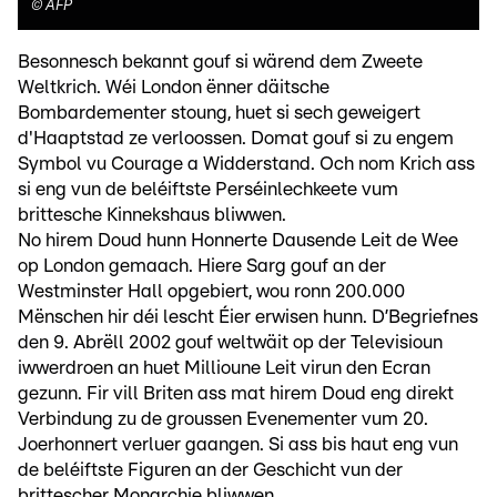
©
AFP
Besonnesch bekannt gouf si wärend dem Zweete
Weltkrich. Wéi London ënner däitsche
Bombardementer stoung, huet si sech geweigert
d'Haaptstad ze verloossen. Domat gouf si zu engem
Symbol vu Courage a Widderstand. Och nom Krich ass
si eng vun de beléiftste Perséinlechkeete vum
brittesche Kinnekshaus bliwwen.
No hirem Doud hunn Honnerte Dausende Leit de Wee
op London gemaach. Hiere Sarg gouf an der
Westminster Hall opgebiert, wou ronn 200.000
Mënschen hir déi lescht Éier erwisen hunn. D’Begriefnes
den 9. Abrëll 2002 gouf weltwäit op der Televisioun
iwwerdroen an huet Millioune Leit virun den Ecran
gezunn. Fir vill Briten ass mat hirem Doud eng direkt
Verbindung zu de groussen Evenementer vum 20.
Joerhonnert verluer gaangen. Si ass bis haut eng vun
de beléiftste Figuren an der Geschicht vun der
brittescher Monarchie bliwwen.