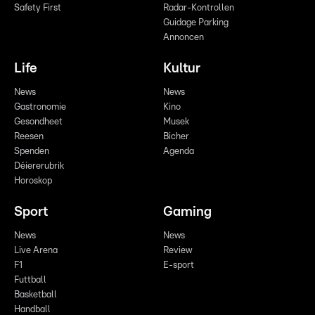
Safety First
Radar-Kontrollen
Guidage Parking
Annoncen
Life
Kultur
News
News
Gastronomie
Kino
Gesondheet
Musek
Reesen
Bicher
Spenden
Agenda
Déiererubrik
Horoskop
Sport
Gaming
News
News
Live Arena
Review
F1
E-sport
Futtball
Basketball
Handball