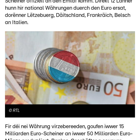
Scheiner offiziell an den Ëmlaf komm. Direkt 12 Länner
hunn hir national Währungen duerch den Euro ersat,
dorënner Lëtzebuerg, Däitschland, Frankräich, Belsch
an Italien.
©
RTL
Fir déi nei Währung virzebereeden, goufen iwwer 15
Milliarden Euro-Scheiner an iwwer 50 Milliarden Euro-