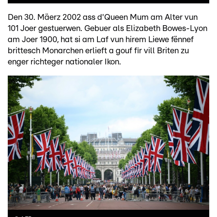
Den 30. Mäerz 2002 ass d'Queen Mum am Alter vun
101 Joer gestuerwen. Gebuer als Elizabeth Bowes-Lyon
am Joer 1900, hat si am Laf vun hirem Liewe fënnef
brittesch Monarchen erlieft a gouf fir vill Briten zu
enger richteger nationaler Ikon.