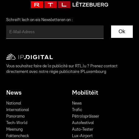
Schreift Iech an eis Newsletteren an :
Ok
Vous souhaitez faire de la publicité sur RTL.lu ? Prenez contact
directement avec notre régie publicitaire IPLuxembourg
News
Mobilitéit
National
News
International
Trafic
Panorama
Pëtrolspräisser
Tech-World
Autofestival
Meenung
Auto-Tester
Faktencheck
Lux-Airport