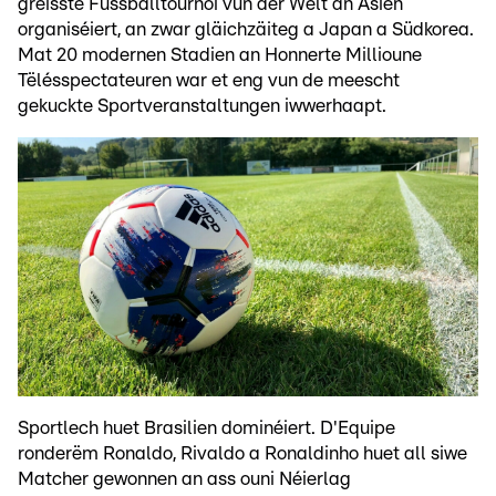
gréisste Fussballtournoi vun der Welt an Asien
organiséiert, an zwar gläichzäiteg a Japan a Südkorea.
Mat 20 modernen Stadien an Honnerte Millioune
Tëlésspectateuren war et eng vun de meescht
gekuckte Sportveranstaltungen iwwerhaapt.
Sportlech huet Brasilien dominéiert. D'Equipe
ronderëm Ronaldo, Rivaldo a Ronaldinho huet all siwe
Matcher gewonnen an ass ouni Néierlag