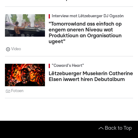
Interview mat Lëtzebuerger DJ Ogazón
"Tomorrowland ass einfach op
engem aneren Niveau wat
Produktioun an Organisatioun
ugeet"
Video
"Coward's Heart"
Lëtzebuerger Musekerin Catherine
Elsen iwwert hiren Debutalbum
Fotoen
Back to Top