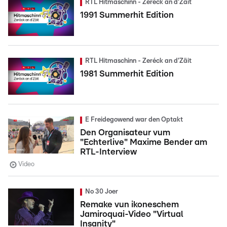
RTL Hitmaschinn - Zeréck an d'Zäit
1991 Summerhit Edition
RTL Hitmaschinn - Zeréck an d'Zäit
1981 Summerhit Edition
E Freidegowend war den Optakt
Den Organisateur vum
"Echterlive" Maxime Bender am
RTL-Interview
Video
No 30 Joer
Remake vun ikoneschem
Jamiroquai-Video "Virtual
Insanity"