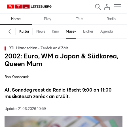
Home
Play
Télé
Radio
Kultur
News
Kino
Musek
Bicher
Agenda
RTL Hitmaschinn - Zeréck an d'Zäit
2002: Euro, WM a Japan & Südkorea,
Queen Mum
Bob Konsbruck
All Sonndeg reest de Radio tëscht 9:00 an 11:00
musikalesch zeréck an d'Zäit.
Update:
21.06.2026 10:59