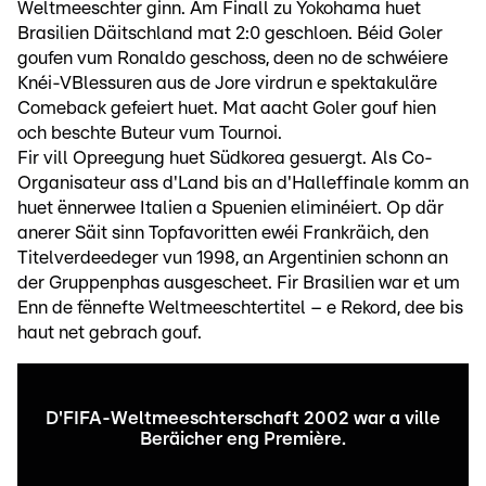
Weltmeeschter ginn. Am Finall zu Yokohama huet
Brasilien Däitschland mat 2:0 geschloen. Béid Goler
goufen vum Ronaldo geschoss, deen no de schwéiere
Knéi-VBlessuren aus de Jore virdrun e spektakuläre
Comeback gefeiert huet. Mat aacht Goler gouf hien
och beschte Buteur vum Tournoi.
Fir vill Opreegung huet Südkorea gesuergt. Als Co-
Organisateur ass d'Land bis an d'Halleffinale komm an
huet ënnerwee Italien a Spuenien eliminéiert. Op där
anerer Säit sinn Topfavoritten ewéi Frankräich, den
Titelverdeedeger vun 1998, an Argentinien schonn an
der Gruppenphas ausgescheet. Fir Brasilien war et um
Enn de fënnefte Weltmeeschtertitel – e Rekord, dee bis
haut net gebrach gouf.
D'FIFA-Weltmeeschterschaft 2002 war a ville
Beräicher eng Première.