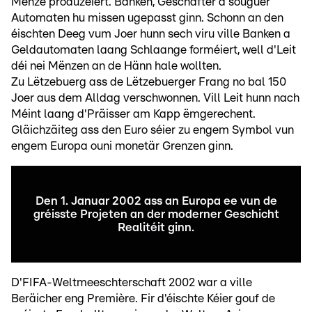
Mënze produzéiert. Banken, Geschäfter a souguer
Automaten hu missen ugepasst ginn. Schonn an den
éischten Deeg vum Joer hunn sech viru ville Banken a
Geldautomaten laang Schlaange forméiert, well d'Leit
déi nei Mënzen an de Hänn hale wollten.
Zu Lëtzebuerg ass de Lëtzebuerger Frang no bal 150
Joer aus dem Alldag verschwonnen. Vill Leit hunn nach
Méint laang d'Präisser am Kapp ëmgerechent.
Gläichzäiteg ass den Euro séier zu engem Symbol vun
engem Europa ouni monetär Grenzen ginn.
Den 1. Januar 2002 ass an Europa ee vun de
gréisste Projeten an der moderner Geschicht
Realitéit ginn.
D'FIFA-Weltmeeschterschaft 2002 war a ville
Beräicher eng Première. Fir d'éischte Kéier gouf de