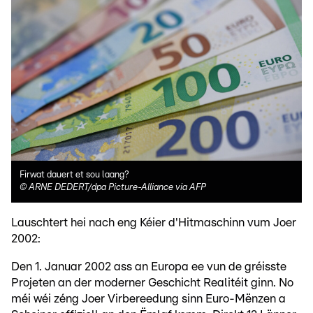
Firwat dauert et sou laang?
©
ARNE DEDERT/dpa Picture-Alliance via AFP
Lauschtert hei nach eng Kéier d'Hitmaschinn vum Joer
2002:
Den 1. Januar 2002 ass an Europa ee vun de gréisste
Projeten an der moderner Geschicht Realitéit ginn. No
méi wéi zéng Joer Virbereedung sinn Euro-Mënzen a