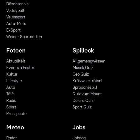
Dëschtennis
Volleyball
Vëlossport
Auto-Moto
E-Sport
Weider Sportaarten
Fotoen
Spilleck
Aktualitéit
Allgemengwëssen
Events a Fester
Musek Quiz
Kultur
Geo Quiz
Lifestyle
Kräizwuerträtsel
Auto
Sproochespill
Télé
Quiz vum Mount
Radio
Déiere Quiz
Sport
Sport Quiz
Pressphoto
Meteo
Jobs
Radar
Jobdag