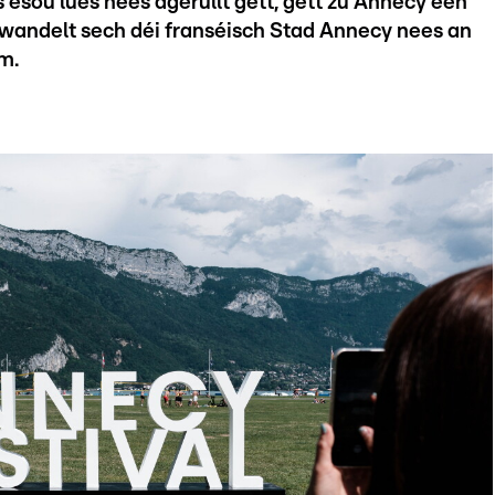
sou lues nees agerullt gëtt, gëtt zu Annecy een
verwandelt sech déi franséisch Stad Annecy nees an
m.