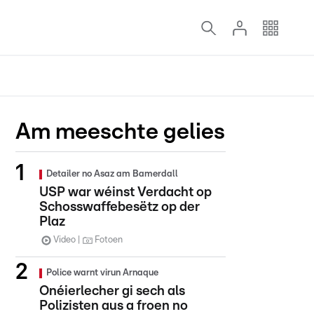
Am meeschte gelies
Detailer no Asaz am Bamerdall
USP war wéinst Verdacht op
Schosswaffebesëtz op der
Plaz
Video
Fotoen
Police warnt virun Arnaque
Onéierlecher gi sech als
Polizisten aus a froen no