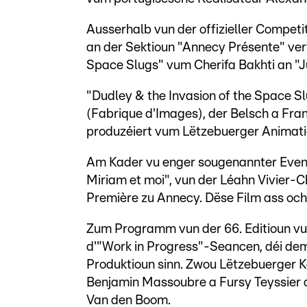
Ausserhalb vun der offizieller Compet
an der Sektioun "Annecy Présente" ver
Space Slugs" vum Cherifa Bakhti an "J
"Dudley & the Invasion of the Space S
(Fabrique d'Images), der Belsch a Fran
produzéiert vum Lëtzebuerger Animati
Am Kader vu enger sougenannter Event-
Miriam et moi", vun der Léahn Vivie
Première zu Annecy. Dëse Film ass oc
Zum Programm vun der 66. Editioun vu
d'"Work in Progress"-Seancen, déi dem 
Produktioun sinn. Zwou Lëtzebuerger K
Benjamin Massoubre a Fursy Teyssier a
Van den Boom.