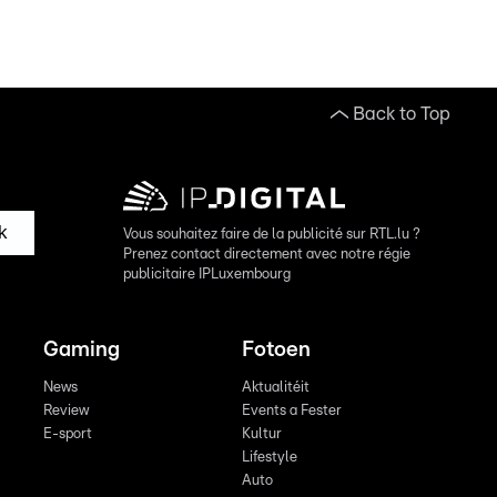
Back to Top
k
Vous souhaitez faire de la publicité sur RTL.lu ?
Prenez contact directement avec notre régie
publicitaire IPLuxembourg
Gaming
Fotoen
News
Aktualitéit
Review
Events a Fester
E-sport
Kultur
Lifestyle
Auto