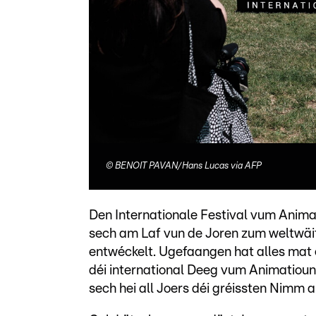
©
BENOIT PAVAN/Hans Lucas via AFP
Den Internationale Festival vum Anima
sech am Laf vun de Joren zum weltwäit
entwéckelt. Ugefaangen hat alles mat 
déi international Deeg vum Animatiouns
sech hei all Joers déi gréissten Nimm 