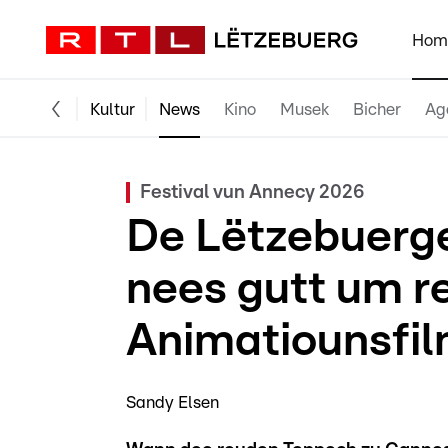
Hom
Kultur
News
Kino
Musek
Bicher
Ag
Festival vun Annecy 2026
De Lëtzebuerge
nees gutt um 
Animatiounsfil
Sandy Elsen