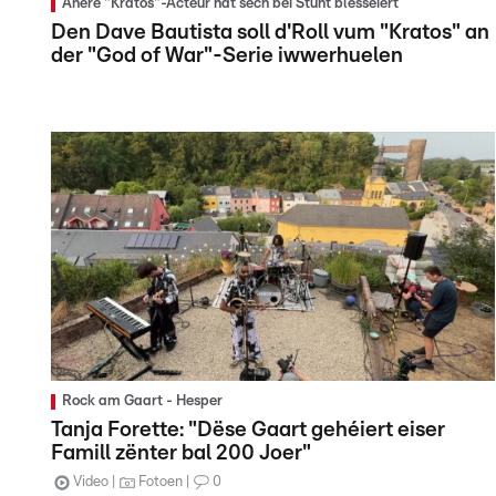
Anere "Kratos"-Acteur hat sech bei Stunt blesséiert
Den Dave Bautista soll d'Roll vum "Kratos" an
der "God of War"-Serie iwwerhuelen
Rock am Gaart - Hesper
Tanja Forette: "Dëse Gaart gehéiert eiser
Famill zënter bal 200 Joer"
Video
Fotoen
0