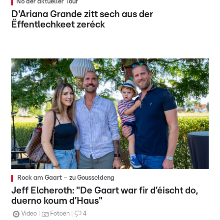
No der aktueller Tour
D'Ariana Grande zitt sech aus der
Ëffentlechkeet zeréck
Rock am Gaart – zu Gousseldeng
Jeff Elcheroth: "De Gaart war fir d’éischt do,
duerno koum d’Haus"
Video
Fotoen
4