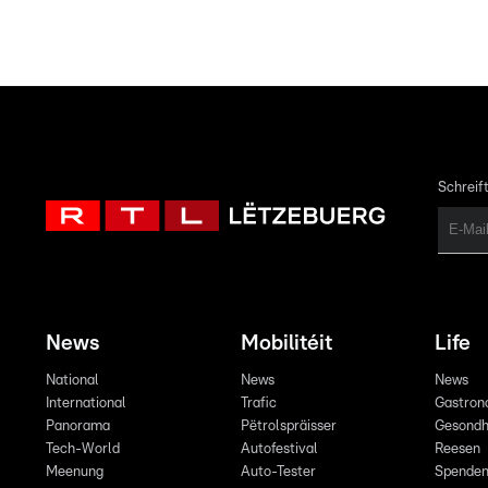
Schreift
News
Mobilitéit
Life
National
News
News
International
Trafic
Gastron
Panorama
Pëtrolspräisser
Gesondh
Tech-World
Autofestival
Reesen
Meenung
Auto-Tester
Spende