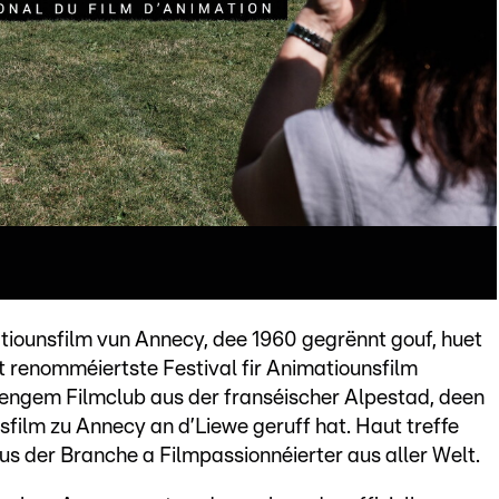
tiounsfilm vun Annecy, dee 1960 gegrënnt gouf, huet
 renomméiertste Festival fir Animatiounsfilm
engem Filmclub aus der franséischer Alpestad, deen
film zu Annecy an d’Liewe geruff hat. Haut treffe
aus der Branche a Filmpassionnéierter aus aller Welt.