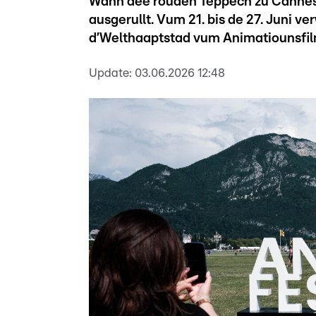
Wann dee rouden Teppech zu Cannes e
ausgerullt. Vum 21. bis de 27. Juni 
d’Welthaaptstad vum Animatiounsfil
Update:
03.06.2026 12:48