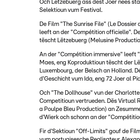
Och Lëtzebuerg ass dëst Joer nees staa
Selektioun vum Festival.
De Film "The Sunrise File" (Le Dossier
leeft an der "Compétition officielle". 
tëscht Lëtzebuerg (Melusine Productio
An der "Compétition immersive" leeft 
Maes, eng Koproduktioun tëscht der L
Luxembourg, der Belsch an Holland. Déi
d'Geschicht vum Ida, eng 72 Joer al Pia
Och "The Dollhouse" vun der Charlott
Competitioun vertrueden. Dës Virtual 
a Poulpe Bleu Production) an Zesumm
d'Wierk och schonn an der "Compétitio
Fir d'Sektioun "Off-Limits" gouf de Fi
vum portugisesche Realisateur Alexandr