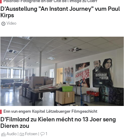
Polaroid-Fotografie an der Cité de l'image zu Clierf
D'Ausstellung "An Instant Journey" vum Paul
Kirps
Video
Enn vun engem Kapitel Lëtzebuerger Filmgeschicht
D'Filmland zu Kielen mécht no 13 Joer seng
Dieren zou
Audio
Fotoen
1