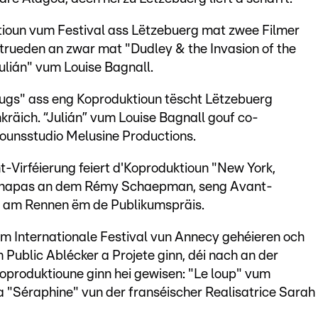
itioun vum Festival ass Lëtzebuerg mat zwee Filmer
trueden an zwar mat "Dudley & the Invasion of the
ulián" vum Louise Bagnall.
lugs" ass eng Koproduktioun tëscht Lëtzebuerg
kräich. “Julián” vum Louise Bagnall gouf co-
ounsstudio Melusine Productions.
Virféierung feiert d'Koproduktioun "New York,
r-Chapas an dem Rémy Schaepman, seng Avant-
h am Rennen ëm de Publikumspräis.
m Internationale Festival vun Annecy gehéieren och
Public Ablécker a Projete ginn, déi nach an der
oproduktioune ginn hei gewisen: "Le loup" vum
 "Séraphine" vun der franséischer Realisatrice Sarah