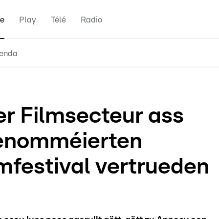
e
Play
Télé
Radio
enda
r Filmsecteur ass
renomméierten
mfestival vertrueden