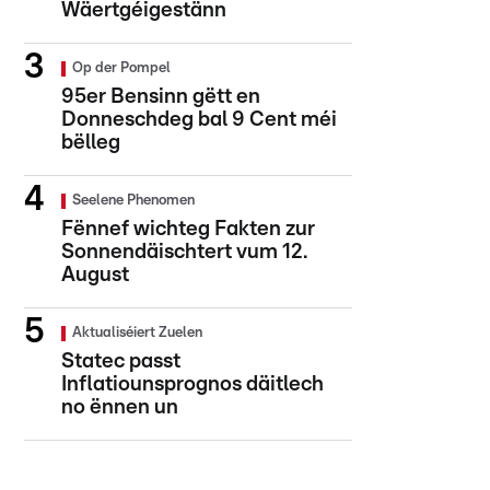
Wäertgéigestänn
Op der Pompel
95er Bensinn gëtt en
Donneschdeg bal 9 Cent méi
bëlleg
Seelene Phenomen
Fënnef wichteg Fakten zur
Sonnendäischtert vum 12.
August
Aktualiséiert Zuelen
Statec passt
Inflatiounsprognos däitlech
no ënnen un