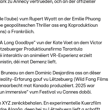
rk zu Annecy vertrueden, och an der offizieller
 de l'aube) vum Rupert Wyatt an der Emilie Phuong
Dee geopoliteschen Thriller ass eng Koproduktioun
ns) a Frankräich.
"A Long Goodbye" vun der Kate Voet an dem Victor
ëtzebuerger Produktiounsfirma Tarantula
 interaktiv an animéiert VR-Experienz erzielt
nistin, déi mat Demenz lieft.
e Bruneau an dem Dominic Desjardins ass an dëser
Reality-Erfarung gouf vu Lëtzebuerg (Wild Fang Films
enaarbecht mat Kanada produzéiert. 2025 war
un immersive" vum Festival vu Cannes dobäi.
lm XYZ zeréckbehalen. En experimentelle Kuerzfilm
e Alagôa, deen hei zu Lëtzebuerg lieft a schafft.