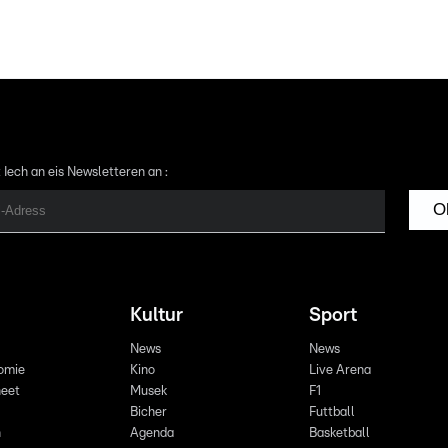
 Iech an eis Newsletteren an :
O
Kultur
Sport
News
News
omie
Kino
Live Arena
eet
Musek
F1
Bicher
Futtball
n
Agenda
Basketball