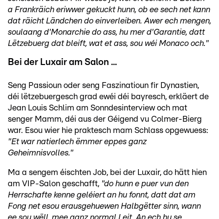
a Frankräich eriwwer gekuckt hunn, ob ee sech net kann
dat räicht Ländchen do einverleiben. Awer ech mengen,
soulaang d'Monarchie do ass, hu mer d'Garantie, datt
Lëtzebuerg dat bleift, wat et ass, sou wéi Monaco och."
Bei der Luxair am Salon ...
Seng Passioun oder seng Faszinatioun fir Dynastien,
déi lëtzebuergesch grad ewéi déi bayresch, erkläert de
Jean Louis Schlim am Sonndesinterview och mat
senger Mamm, déi aus der Géigend vu Colmer-Bierg
war. Esou wier hie praktesch mam Schlass opgewuess:
"Et war natierlech ëmmer eppes ganz
Geheimnisvolles."
Ma a sengem éischten Job, bei der Luxair, do hätt hien
am VIP-Salon geschafft,
"do hunn e puer vun den
Herrschafte kenne geléiert an hu fonnt, datt dat am
Fong net esou erausgehuewen Halbgëtter sinn, wann
ee sou wëll, mee ganz normal Leit. An ech hu se