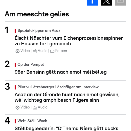
Am meeschte gelies
Spezialekippen am Asaz
Éischt Näschter vum Eichenprozessionsspinner
zu Housen fort gemaach
Video
Audio
Fotoen
Op der Pompel
98er Bensinn gëtt nach emol méi bëlleg
Pilot vu Lëtzebuerger Läschfliger am Interview
Asaz an der Gironde huet nach emol gewisen,
wéi wichteg amphibesch Fligere sinn
Video
Audio
Welt-Stëll-Woch
Stëllbegleederin: “D’Thema Niere gëtt dacks