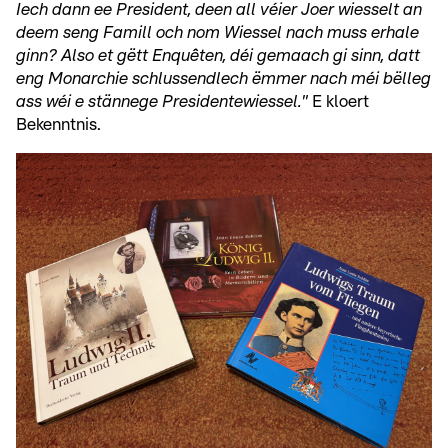
Iech dann ee President, deen all véier Joer wiesselt an
deem seng Famill och nom Wiessel nach muss erhale
ginn? Also et gëtt Enquêten, déi gemaach gi sinn, datt
eng Monarchie schlussendlech ëmmer nach méi bëlleg
ass wéi e stännege Presidentewiessel."
E kloert
Bekenntnis.