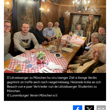
D'Lëtzebuerger zu München hu viru laanger Zäit e klenge Veräin
gegrënnt an treffe sech nach reegelméisseg. Heiansdo kréie se och
Besuch vun e puer Vertrieder vun de Lëtzebuerger Studenten zu
München.
©
Luxemburger Verein München e.V.