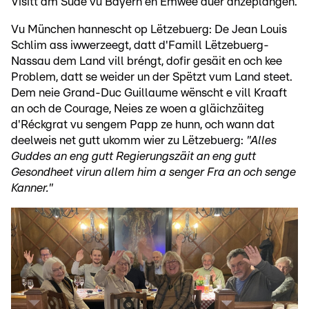
Visitt am Süde vu Bayern en Ëmwee duer anzeplangen.
Vu München hannescht op Lëtzebuerg: De Jean Louis
Schlim ass iwwerzeegt, datt d'Famill Lëtzebuerg-
Nassau dem Land vill bréngt, dofir gesäit en och kee
Problem, datt se weider un der Spëtzt vum Land steet.
Dem neie Grand-Duc Guillaume wënscht e vill Kraaft
an och de Courage, Neies ze woen a gläichzäiteg
d'Réckgrat vu sengem Papp ze hunn, och wann dat
deelweis net gutt ukomm wier zu Lëtzebuerg:
"Alles
Guddes an eng gutt Regierungszäit an eng gutt
Gesondheet virun allem him a senger Fra an och senge
Kanner."