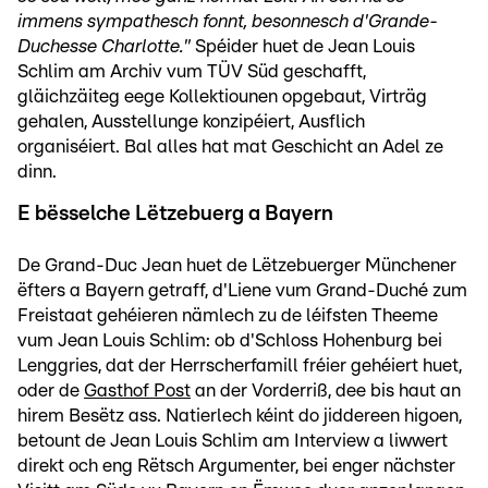
immens sympathesch fonnt, besonnesch d'Grande-
Duchesse Charlotte."
Spéider huet de Jean Louis
Schlim am Archiv vum TÜV Süd geschafft,
gläichzäiteg eege Kollektiounen opgebaut, Virträg
gehalen, Ausstellunge konzipéiert, Ausflich
organiséiert. Bal alles hat mat Geschicht an Adel ze
dinn.
E bësselche Lëtzebuerg a Bayern
De Grand-Duc Jean huet de Lëtzebuerger Münchener
ëfters a Bayern getraff, d'Liene vum Grand-Duché zum
Freistaat gehéieren nämlech zu de léifsten Theeme
vum Jean Louis Schlim: ob d'Schloss Hohenburg bei
Lenggries, dat der Herrscherfamill fréier gehéiert huet,
oder de
Gasthof Post
an der Vorderriß, dee bis haut an
hirem Besëtz ass. Natierlech kéint do jiddereen higoen,
betount de Jean Louis Schlim am Interview a liwwert
direkt och eng Rëtsch Argumenter, bei enger nächster