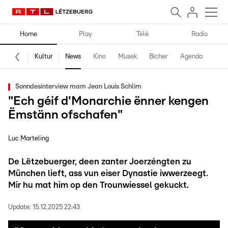
Home
Play
Télé
Radio
Kultur
News
Kino
Musek
Bicher
Agenda
Sonndesinterview mam Jean Louis Schlim
"Ech géif d'Monarchie ënner kengen
Ëmstänn ofschafen"
Luc Marteling
De Lëtzebuerger, deen zanter Joerzéngten zu
München lieft, ass vun eiser Dynastie iwwerzeegt.
Mir hu mat him op den Trounwiessel gekuckt.
Update:
15.12.2025 22:43