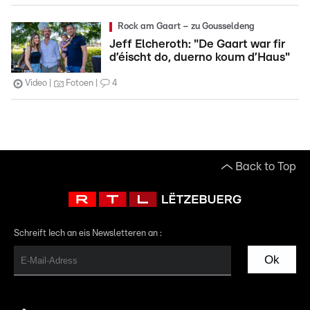
Rock am Gaart – zu Gousseldeng
Jeff Elcheroth: "De Gaart war fir
d’éischt do, duerno koum d’Haus"
Video
Fotoen
4
Back to Top
Schreift Iech an eis Newsletteren an :
Ok