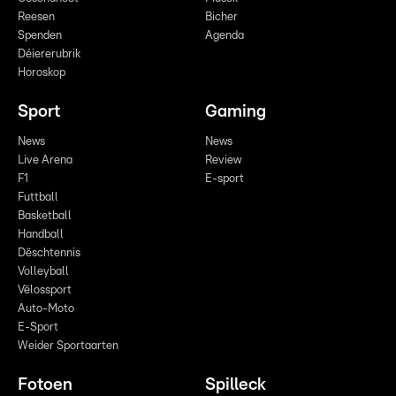
Reesen
Bicher
Spenden
Agenda
Déiererubrik
Horoskop
Sport
Gaming
News
News
Live Arena
Review
F1
E-sport
Futtball
Basketball
Handball
Dëschtennis
Volleyball
Vëlossport
Auto-Moto
E-Sport
Weider Sportaarten
Fotoen
Spilleck