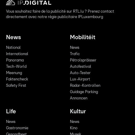
Vous souhaitez faire de la publicité sur RTL.lu ? Prenez contact
directement avec notre régie publicitaire IPLuxembourg
News
Mobilitéit
National
News
International
Trafic
Panorama
Pëtrolspräisser
Tech-World
Autofestival
Meenung
Auto-Tester
Faktencheck
Lux-Airport
Safety First
Radar-Kontrollen
Guidage Parking
Annoncen
Life
Kultur
News
News
Gastronomie
Kino
Gesondheet
Musek