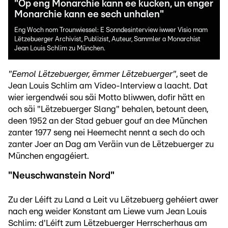
"Op eng Monarchie kann ee kucken, un enger
Monarchie kann ee sech unhalen"
Eng Woch nom Trounwiessel: E Sonndesinterview iwwer Visio mam
Lëtzebuerger Archivist, Publizist, Auteur, Sammler a Monarchist
Jean Louis Schlim zu München.
"Eemol Lëtzebuerger, ëmmer Lëtzebuerger"
, seet de
Jean Louis Schlim am Video-Interview a laacht. Dat
wier iergendwéi sou säi Motto bliwwen, dofir hätt en
och säi "Lëtzebuerger Slang" behalen, betount deen,
deen 1952 an der Stad gebuer gouf an dee München
zanter 1977 seng nei Heemecht nennt a sech do och
zanter Joer an Dag am Veräin vun de Lëtzebuerger zu
München engagéiert.
"Neuschwanstein Nord"
Zu der Léift zu Land a Leit vu Lëtzebuerg gehéiert awer
nach eng weider Konstant am Liewe vum Jean Louis
Schlim: d'Léift zum Lëtzebuerger Herrscherhaus am