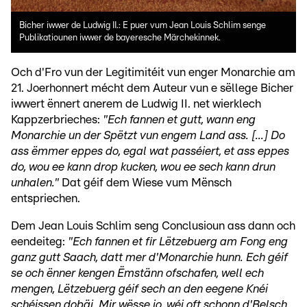
Bicher iwwer de Ludwig II.: E puer vum Jean Louis Schlim senge
Publikatiounen iwwer de bayeresche Märchekinnek.
Och d'Fro vun der Legitimitéit vun enger Monarchie am
21. Joerhonnert mécht dem Auteur vun e sëllege Bicher
iwwert ënnert anerem de Ludwig II. net wierklech
Kappzerbrieches:
"Ech fannen et gutt, wann eng
Monarchie un der Spëtzt vun engem Land ass. [...] Do
ass ëmmer eppes do, egal wat passéiert, et ass eppes
do, wou ee kann drop kucken, wou ee sech kann drun
unhalen."
Dat géif dem Wiese vum Mënsch
entspriechen.
Dem Jean Louis Schlim seng Conclusioun ass dann och
eendeiteg:
"Ech fannen et fir Lëtzebuerg am Fong eng
ganz gutt Saach, datt mer d'Monarchie hunn. Ech géif
se och ënner kengen Ëmstänn ofschafen, well ech
mengen, Lëtzebuerg géif sech an den eegene Knéi
schéissen dobäi. Mir wësse jo, wéi oft schonn d'Belsch