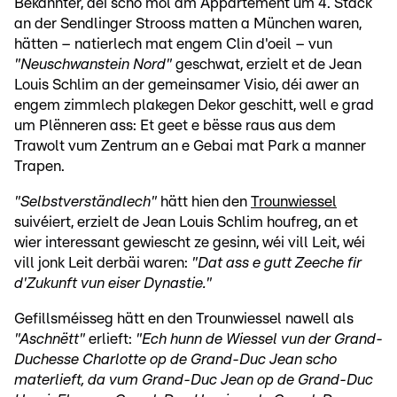
Bekannter, déi scho mol am Appartement um 4. Stack
an der Sendlinger Strooss matten a München waren,
hätten – natierlech mat engem Clin d'oeil – vun
"Neuschwanstein Nord"
geschwat, erzielt et de Jean
Louis Schlim an der gemeinsamer Visio, déi awer an
engem zimmlech plakegen Dekor geschitt, well e grad
um Plënneren ass: Et geet e bësse raus aus dem
Trawolt vum Zentrum an e Gebai mat Park a manner
Trapen.
"Selbstverständlech"
hätt hien den
Trounwiessel
suivéiert, erzielt de Jean Louis Schlim houfreg, an et
wier interessant gewiescht ze gesinn, wéi vill Leit, wéi
vill jonk Leit derbäi waren:
"Dat ass e gutt Zeeche fir
d'Zukunft vun eiser Dynastie."
Gefillsméisseg hätt en den Trounwiessel nawell als
"Aschnëtt"
erlieft:
"Ech hunn de Wiessel vun der Grand-
Duchesse Charlotte op de Grand-Duc Jean scho
materlieft, da vum Grand-Duc Jean op de Grand-Duc