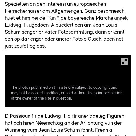
Speziellen an den Interessi un europäeschen
Herrscherhaiser am Allgemengen. Ganz besonnesch
huet et him hei de "Kini", de bayeresche Märchekinnek
Ludwig II., ugedoen. A bliedert een am Jean Louis
Schlim senger privater Fotosammlung, dann erkennt
een op där enger oder anerer Foto e Glach, deen net
just zoufälleg ass.
The photos published on this site are subject to copyright and
may not be copied, modified, or sold without the prior permission
of the owner of the site in question.
D'Passioun fir de Ludwig II. a fir aner adeleg Figuren
hat och hiren Néierschlag an der Ariichtung vun der
Wunneng vum Jean Louis Schlim fonnt. Frënn a