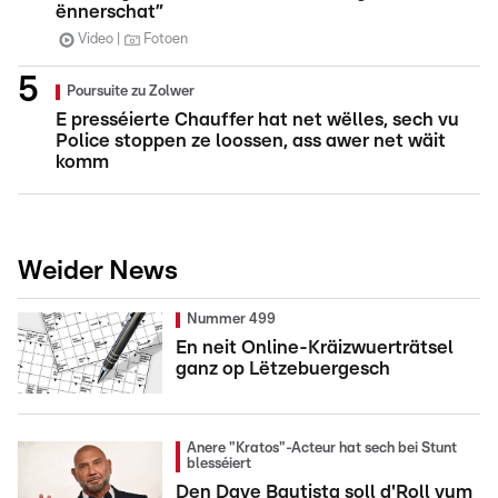
ënnerschat”
Video
Fotoen
Poursuite zu Zolwer
E presséierte Chauffer hat net wëlles, sech vu
Police stoppen ze loossen, ass awer net wäit
komm
Weider News
Nummer 499
En neit Online-Kräizwuerträtsel
ganz op Lëtzebuergesch
Anere "Kratos"-Acteur hat sech bei Stunt
blesséiert
Den Dave Bautista soll d'Roll vum