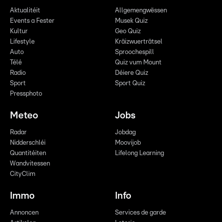
Aktualitéit
Allgemengwëssen
Events a Fester
Musek Quiz
Kultur
Geo Quiz
Lifestyle
Kräizwuerträtsel
Auto
Sproochespill
Télé
Quiz vum Mount
Radio
Déiere Quiz
Sport
Sport Quiz
Pressphoto
Meteo
Jobs
Radar
Jobdag
Nidderschléi
Moovijob
Quantitéiten
Lifelong Learning
Wandvitessen
CityClim
Immo
Info
Annoncen
Services de garde