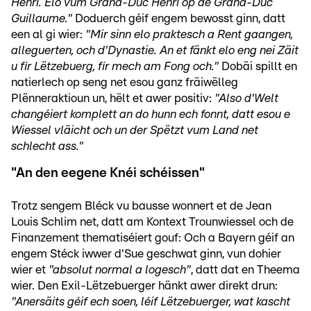
Henri. Elo vum Grand-Duc Henri op de Grand-Duc
Guillaume."
Doduerch géif engem bewosst ginn, datt
een al gi wier:
"Mir sinn elo praktesch a Rent gaangen,
alleguerten, och d'Dynastie. An et fänkt elo eng nei Zäit
u fir Lëtzebuerg, fir mech am Fong och."
Dobäi spillt en
natierlech op seng net esou ganz fräiwëlleg
Plënneraktioun un, hëlt et awer positiv:
"Also d'Welt
changéiert komplett an do hunn ech fonnt, datt esou e
Wiessel vläicht och un der Spëtzt vum Land net
schlecht ass."
"An den eegene Knéi schéissen"
Trotz sengem Bléck vu bausse wonnert et de Jean
Louis Schlim net, datt am Kontext Trounwiessel och de
Finanzement thematiséiert gouf: Och a Bayern géif an
engem Stéck iwwer d'Sue geschwat ginn, vun dohier
wier et
"absolut normal a logesch"
, datt dat en Theema
wier. Den Exil-Lëtzebuerger hänkt awer direkt drun:
"Anersäits géif ech soen, léif Lëtzebuerger, wat kascht