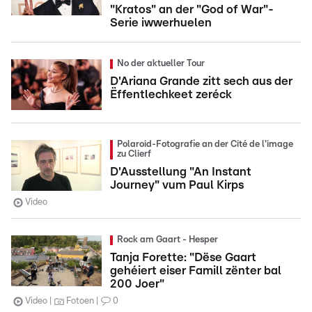
"Kratos" an der "God of War"-
Serie iwwerhuelen
No der aktueller Tour
D'Ariana Grande zitt sech aus der
Ëffentlechkeet zeréck
Polaroid-Fotografie an der Cité de l'image
zu Clierf
D'Ausstellung "An Instant
Journey" vum Paul Kirps
Video
Rock am Gaart - Hesper
Tanja Forette: "Dëse Gaart
gehéiert eiser Famill zënter bal
200 Joer"
Video
Fotoen
0