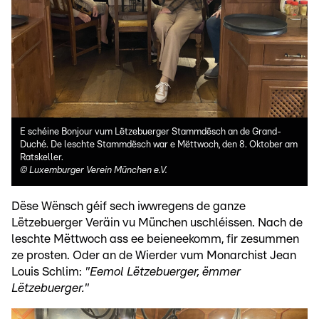
E schéine Bonjour vum Lëtzebuerger Stammdësch an de Grand-
Duché. De leschte Stammdësch war e Mëttwoch, den 8. Oktober am
Ratskeller.
©
Luxemburger Verein München e.V.
Dëse Wënsch géif sech iwwregens de ganze
Lëtzebuerger Veräin vu München uschléissen. Nach de
leschte Mëttwoch ass ee beieneekomm, fir zesummen
ze prosten. Oder an de Wierder vum Monarchist Jean
Louis Schlim:
"Eemol Lëtzebuerger, ëmmer
Lëtzebuerger."