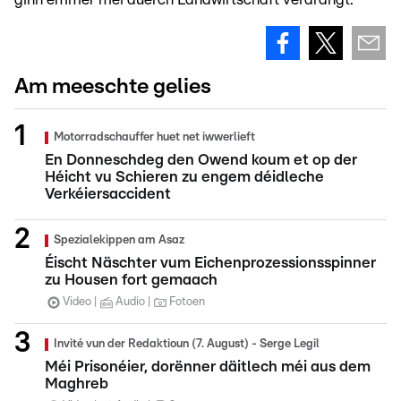
Am meeschte gelies
Motorradschauffer huet net iwwerlieft
En Donneschdeg den Owend koum et op der
Héicht vu Schieren zu engem déidleche
Verkéiersaccident
Spezialekippen am Asaz
Éischt Näschter vum Eichenprozessionsspinner
zu Housen fort gemaach
Video
Audio
Fotoen
Invité vun der Redaktioun (7. August) - Serge Legil
Méi Prisonéier, dorënner däitlech méi aus dem
Maghreb