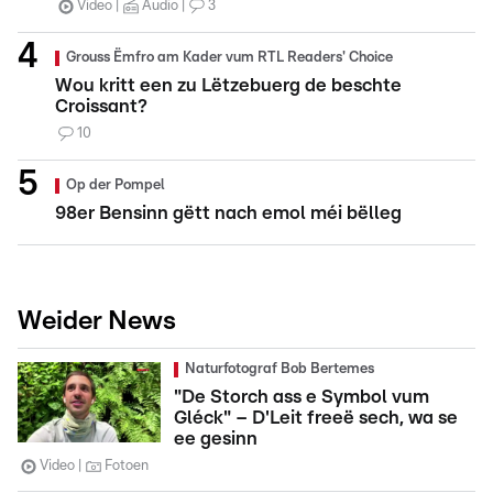
Video
Audio
3
Grouss Ëmfro am Kader vum RTL Readers' Choice
Wou kritt een zu Lëtzebuerg de beschte
Croissant?
10
Op der Pompel
98er Bensinn gëtt nach emol méi bëlleg
Weider News
Naturfotograf Bob Bertemes
"De Storch ass e Symbol vum
Gléck" – D'Leit freeë sech, wa se
ee gesinn
Video
Fotoen