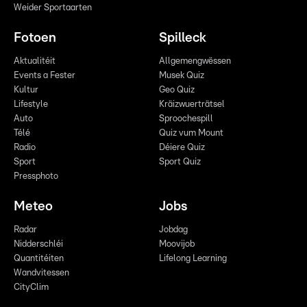
Weider Sportaarten
Fotoen
Spilleck
Aktualitéit
Allgemengwëssen
Events a Fester
Musek Quiz
Kultur
Geo Quiz
Lifestyle
Kräizwuerträtsel
Auto
Sproochespill
Télé
Quiz vum Mount
Radio
Déiere Quiz
Sport
Sport Quiz
Pressphoto
Meteo
Jobs
Radar
Jobdag
Nidderschléi
Moovijob
Quantitéiten
Lifelong Learning
Wandvitessen
CityClim