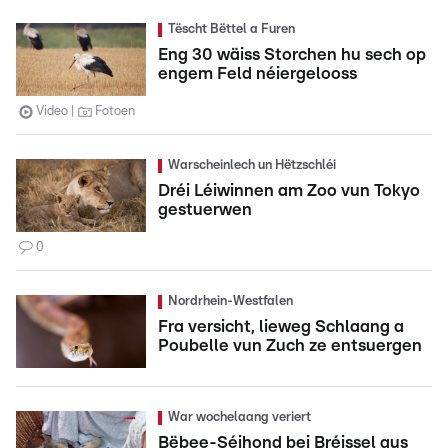
Tëscht Bëttel a Furen
Eng 30 wäiss Storchen hu sech op
engem Feld néiergelooss
Video
Fotoen
Warscheinlech un Hëtzschléi
Dréi Léiwinnen am Zoo vun Tokyo
gestuerwen
0
Nordrhein-Westfalen
Fra versicht, lieweg Schlaang a
Poubelle vun Zuch ze entsuergen
War wochelaang veriert
Bëbee-Séihond bei Bréissel aus