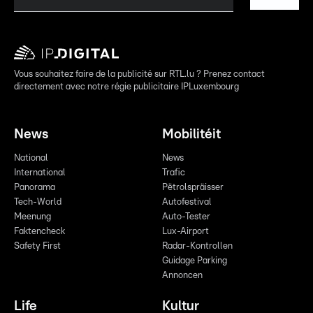
Vous souhaitez faire de la publicité sur RTL.lu ? Prenez contact
directement avec notre régie publicitaire IPLuxembourg
News
Mobilitéit
National
News
International
Trafic
Panorama
Pëtrolspräisser
Tech-World
Autofestival
Meenung
Auto-Tester
Faktencheck
Lux-Airport
Safety First
Radar-Kontrollen
Guidage Parking
Annoncen
Life
Kultur