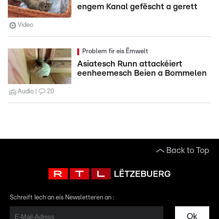
engem Kanal gefëscht a gerett
Video
Problem fir eis Ëmwelt
Asiatesch Runn attackéiert
eenheemesch Beien a Bommelen
Audio
20
Back to Top
Schreift Iech an eis Newsletteren an :
Ok