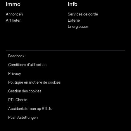
Immo
Info
Annoncen
Services de garde
Artikelen
Loterie
Energieauer
Feedback
Conditions d'utilisation
Privacy
Politique en matière de cookies
Gestion des cookies
RTL Charte
Accidentsfotoen op RTL.lu
Push Astellungen