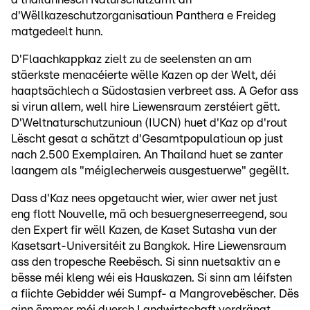
d'Wëllkazeschutzorganisatioun Panthera e Freideg
matgedeelt hunn.
D'Flaachkappkaz zielt zu de seelensten an am
stäerkste menacéierte wëlle Kazen op der Welt, déi
haaptsächlech a Südostasien verbreet ass. A Gefor ass
si virun allem, well hire Liewensraum zerstéiert gëtt.
D'Weltnaturschutzunioun (IUCN) huet d'Kaz op d'rout
Lëscht gesat a schätzt d'Gesamtpopulatioun op just
nach 2.500 Exemplairen. An Thailand huet se zanter
laangem als "méiglecherweis ausgestuerwe" gegëllt.
Dass d'Kaz nees opgetaucht wier, wier awer net just
eng flott Nouvelle, mä och besuergneserreegend, sou
den Expert fir wëll Kazen, de Kaset Sutasha vun der
Kasetsart-Universitéit zu Bangkok. Hire Liewensraum
ass den tropesche Reebësch. Si sinn nuetsaktiv an e
bësse méi kleng wéi eis Hauskazen. Si sinn am léifsten
a fiichte Gebidder wéi Sumpf- a Mangrovebëscher. Dës
ginn ëmmer méi duerch Landwirtschaft verdrängt.