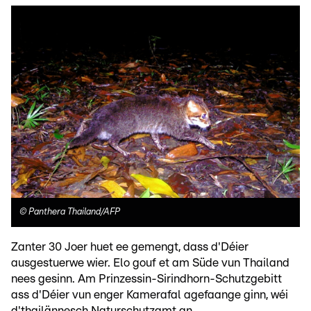
©
Panthera Thailand/AFP
Zanter 30 Joer huet ee gemengt, dass d'Déier
ausgestuerwe wier. Elo gouf et am Süde vun Thailand
nees gesinn. Am Prinzessin-Sirindhorn-Schutzgebitt
ass d'Déier vun enger Kamerafal agefaange ginn, wéi
d'thailännesch Naturschutzamt an