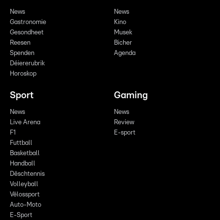
News
News
Gastronomie
Kino
Gesondheet
Musek
Reesen
Bicher
Spenden
Agenda
Déiererubrik
Horoskop
Sport
Gaming
News
News
Live Arena
Review
F1
E-sport
Futtball
Basketball
Handball
Dëschtennis
Volleyball
Vëlossport
Auto-Moto
E-Sport