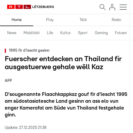
Home
Play
Télé
Radio
News
Mobilitéit
Life
Kultur
Sport
Gaming
Fotoen
1995 fir d'lescht gesinn
Fuerscher entdecken an Thailand fir
ausgestuerwe gehale wëll Kaz
AFP
D'sougenannte Flaachkappkaz gouf fir d'lescht 1995
am südostasiatesche Land gesinn an ass elo vun
enger Kamerafal am Süde vun Thailand festgehale
ginn.
Update:
27.12.2025 21:38