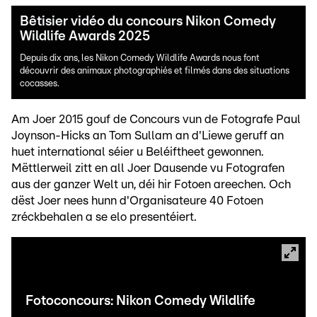
Bêtisier vidéo du concours Nikon Comedy
Wildlife Awards 2025
Depuis dix ans, les Nikon Comedy Wildlife Awards nous font
découvrir des animaux photographiés et filmés dans des situations
cocasses.
Am Joer 2015 gouf de Concours vun de Fotografe Paul
Joynson-Hicks an Tom Sullam an d'Liewe geruff an
huet international séier u Beléiftheet gewonnen.
Mëttlerweil zitt en all Joer Dausende vu Fotografen
aus der ganzer Welt un, déi hir Fotoen areechen. Och
dëst Joer nees hunn d'Organisateure 40 Fotoen
zréckbehalen a se elo presentéiert.
Fotoconcours: Nikon Comedy Wildlife