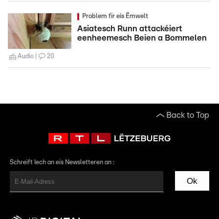
Problem fir eis Ëmwelt
Asiatesch Runn attackéiert
eenheemesch Beien a Bommelen
Audio
20
Back to Top
Schreift Iech an eis Newsletteren an :
Ok