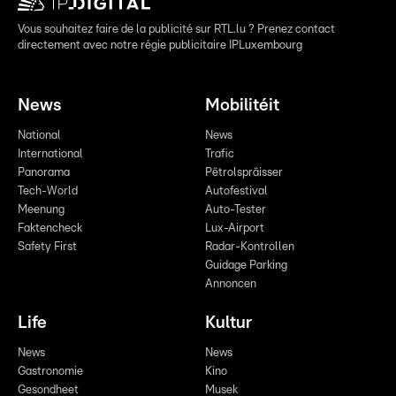
Vous souhaitez faire de la publicité sur RTL.lu ? Prenez contact
directement avec notre régie publicitaire IPLuxembourg
News
Mobilitéit
National
News
International
Trafic
Panorama
Pëtrolspräisser
Tech-World
Autofestival
Meenung
Auto-Tester
Faktencheck
Lux-Airport
Safety First
Radar-Kontrollen
Guidage Parking
Annoncen
Life
Kultur
News
News
Gastronomie
Kino
Gesondheet
Musek