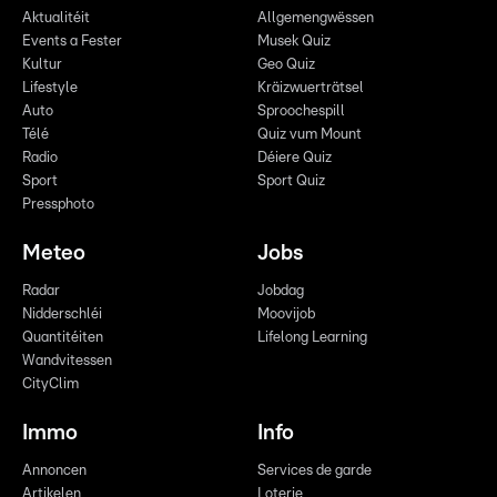
Aktualitéit
Allgemengwëssen
Events a Fester
Musek Quiz
Kultur
Geo Quiz
Lifestyle
Kräizwuerträtsel
Auto
Sproochespill
Télé
Quiz vum Mount
Radio
Déiere Quiz
Sport
Sport Quiz
Pressphoto
Meteo
Jobs
Radar
Jobdag
Nidderschléi
Moovijob
Quantitéiten
Lifelong Learning
Wandvitessen
CityClim
Immo
Info
Annoncen
Services de garde
Artikelen
Loterie