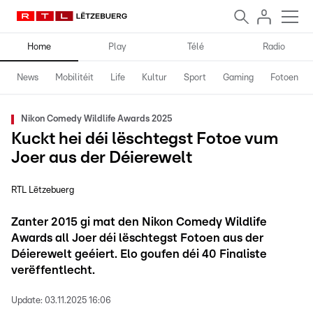
Home
Play
Télé
Radio
News
Mobilitéit
Life
Kultur
Sport
Gaming
Fotoen
Nikon Comedy Wildlife Awards 2025
Kuckt hei déi lëschtegst Fotoe vum
Joer aus der Déierewelt
RTL Lëtzebuerg
Zanter 2015 gi mat den Nikon Comedy Wildlife
Awards all Joer déi lëschtegst Fotoen aus der
Déierewelt geéiert. Elo goufen déi 40 Finaliste
verëffentlecht.
Update:
03.11.2025 16:06