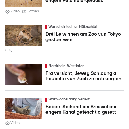
engem Feld néiergelooss
Video
Fotoen
Warscheinlech un Hëtzschléi
Dréi Léiwinnen am Zoo vun Tokyo
gestuerwen
0
Nordrhein-Westfalen
Fra versicht, lieweg Schlaang a
Poubelle vun Zuch ze entsuergen
War wochelaang veriert
Bëbee-Séihond bei Bréissel aus
engem Kanal gefëscht a gerett
Video