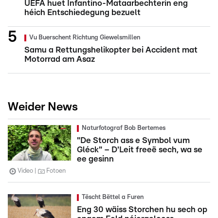
UEFA huet Infantino-Mataarbechterin eng
héich Entschiedegung bezuelt
Vu Buerschent Richtung Giewelsmillen
Samu a Rettungshelikopter bei Accident mat
Motorrad am Asaz
Weider News
Naturfotograf Bob Bertemes
"De Storch ass e Symbol vum
Gléck" – D'Leit freeë sech, wa se
ee gesinn
Video
Fotoen
Tëscht Bëttel a Furen
Eng 30 wäiss Storchen hu sech op