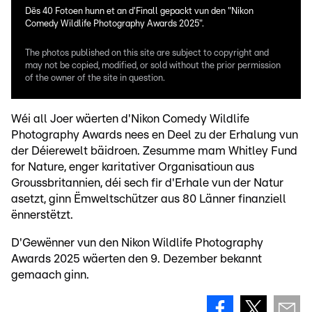
Dës 40 Fotoen hunn et an d'Finall gepackt vun den "Nikon
Comedy Wildlife Photography Awards 2025".
The photos published on this site are subject to copyright and
may not be copied, modified, or sold without the prior permission
of the owner of the site in question.
Wéi all Joer wäerten d'Nikon Comedy Wildlife
Photography Awards nees en Deel zu der Erhalung vun
der Déierewelt bäidroen. Zesumme mam Whitley Fund
for Nature, enger karitativer Organisatioun aus
Groussbritannien, déi sech fir d'Erhale vun der Natur
asetzt, ginn Ëmweltschützer aus 80 Länner finanziell
ënnerstëtzt.
D'Gewënner vun den Nikon Wildlife Photography
Awards 2025 wäerten den 9. Dezember bekannt
gemaach ginn.