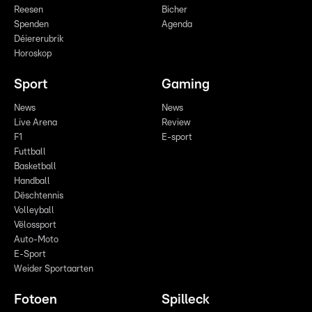
Reesen
Bicher
Spenden
Agenda
Déiererubrik
Horoskop
Sport
Gaming
News
News
Live Arena
Review
F1
E-sport
Futtball
Basketball
Handball
Dëschtennis
Volleyball
Vëlossport
Auto-Moto
E-Sport
Weider Sportaarten
Fotoen
Spilleck