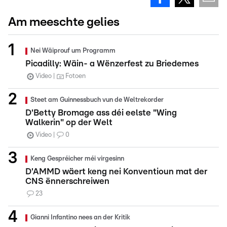
Am meeschte gelies
Nei Wäiprouf um Programm
Picadilly: Wäin- a Wënzerfest zu Briedemes
Video
Fotoen
Steet am Guinnessbuch vun de Weltrekorder
D'Betty Bromage ass déi eelste "Wing
Walkerin" op der Welt
Video
0
Keng Gespréicher méi virgesinn
D'AMMD wäert keng nei Konventioun mat der
CNS ënnerschreiwen
23
Gianni Infantino nees an der Kritik