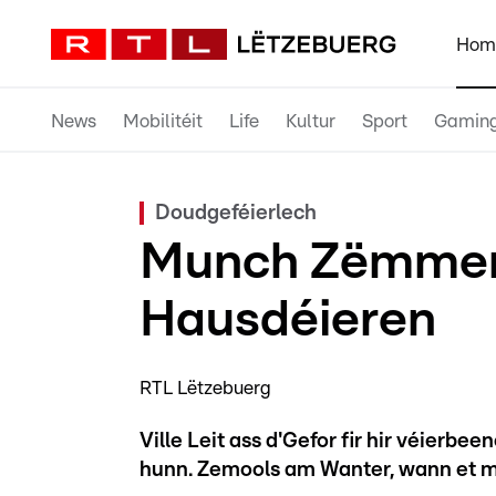
Hom
News
Mobilitéit
Life
Kultur
Sport
Gamin
Doudgeféierlech
Munch Zëmmerpl
Hausdéieren
RTL Lëtzebuerg
Ville Leit ass d'Gefor fir hir véierb
hunn. Zemools am Wanter, wann et ma