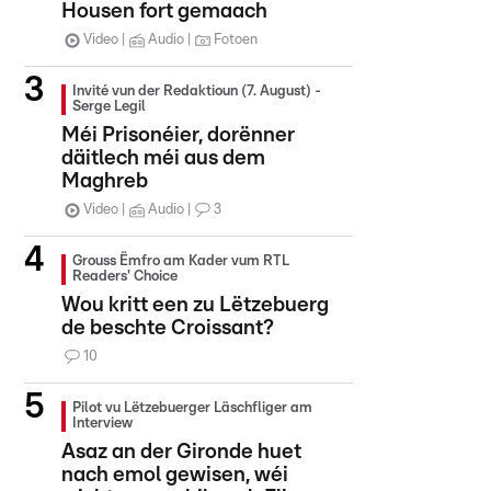
Housen fort gemaach
Video
Audio
Fotoen
Invité vun der Redaktioun (7. August) -
Serge Legil
Méi Prisonéier, dorënner
däitlech méi aus dem
Maghreb
Video
Audio
3
Grouss Ëmfro am Kader vum RTL
Readers' Choice
Wou kritt een zu Lëtzebuerg
de beschte Croissant?
10
Pilot vu Lëtzebuerger Läschfliger am
Interview
Asaz an der Gironde huet
nach emol gewisen, wéi