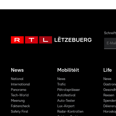
Schreift
News
Mobilitéit
Life
National
News
News
International
Trafic
Gastron
Panorama
Pëtrolspräisser
Gesondh
Tech-World
Autofestival
Reesen
Meenung
Auto-Tester
Spende
Faktencheck
Lux-Airport
Déiereru
Safety First
Radar-Kontrollen
Horosko