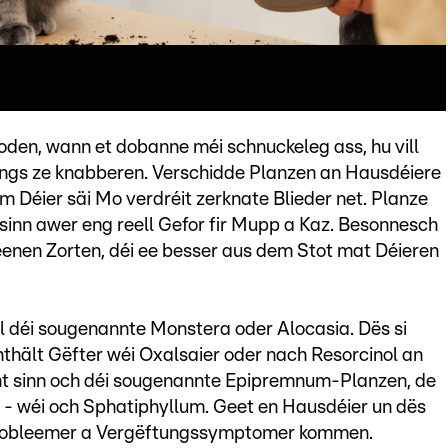
oden, wann et dobanne méi schnuckeleg ass, hu vill
éngs ze knabberen. Verschidde Planzen an Hausdéiere
m Déier säi Mo verdréit zerknate Blieder net. Planze
sinn awer eng reell Gefor fir Mupp a Kaz. Besonnesch
enen Zorten, déi ee besser aus dem Stot mat Déieren
ll déi sougenannte Monstera oder Alocasia. Dës si
thält Gëfter wéi Oxalsaier oder nach Resorcinol an
cht sinn och déi sougenannte Epipremnum-Planzen, de
- wéi och Sphatiphyllum. Geet en Hausdéier un dës
 Probleemer a Vergëftungssymptomer kommen.