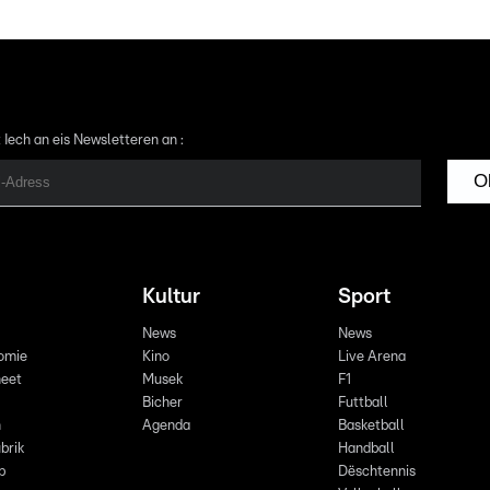
 Iech an eis Newsletteren an :
O
Kultur
Sport
News
News
omie
Kino
Live Arena
eet
Musek
F1
Bicher
Futtball
n
Agenda
Basketball
brik
Handball
p
Dëschtennis