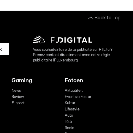
Back to Top
k
Vous souhaitez faire de la publicité sur RTL.lu ?
Prenez contact directement avec notre régie
publicitaire IPLuxembourg
Gaming
Fotoen
News
Aktualitéit
Review
Events a Fester
E-sport
Kultur
Lifestyle
Auto
Télé
Radio