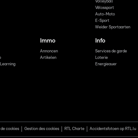
Volleyball
Vëlossport
Auto-Moto
E-Sport
Weider Sportaarten
Immo
Info
Annoncen
Services de garde
b
Artikelen
Loterie
 Learning
Energieauer
 de cookies
Gestion des cookies
RTL Charte
Accidentsfotoen op RTL.lu