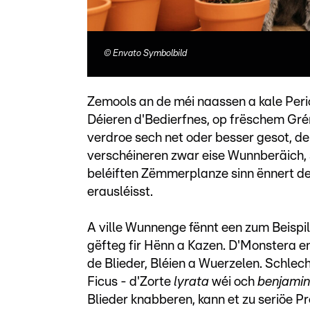
©
Envato Symbolbild
Zemools an de méi naassen a kale Peri
Déieren d'Bedierfnes, op frëschem Gr
verdroe sech net oder besser gesot, de
verschéineren zwar eise Wunnberäich, 
beléiften Zëmmerplanze sinn ënnert de
erausléisst.
A ville Wunnenge fënnt een zum Beispi
gëfteg fir Hënn a Kazen. D'Monstera en
de Blieder, Bléien a Wuerzelen. Schle
Ficus - d'Zorte
lyrata
wéi och
benjamin
Blieder knabberen, kann et zu seriöe