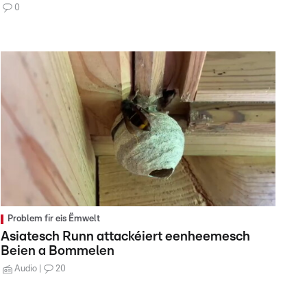
0
Problem fir eis Ëmwelt
Asiatesch Runn attackéiert eenheemesch
Beien a Bommelen
Audio
20