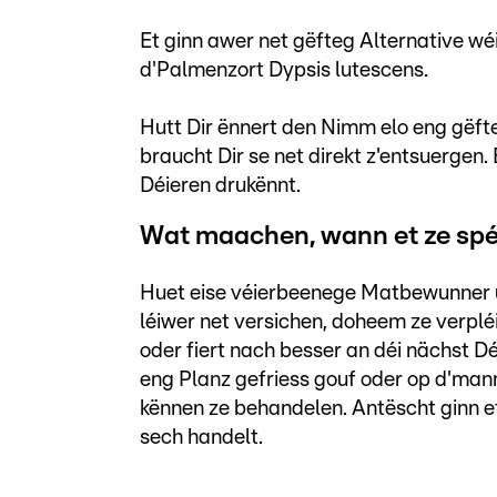
Et ginn awer net gëfteg Alternative wé
d'Palmenzort Dypsis lutescens.
Hutt Dir ënnert den Nimm elo eng gëft
braucht Dir se net direkt z'entsuergen.
Déieren drukënnt.
Wat maachen, wann et ze spé
Huet eise véierbeenege Matbewunner u
léiwer net versichen, doheem ze verpléi
oder fiert nach besser an déi nächst Dé
eng Planz gefriess gouf oder op d'mann
kënnen ze behandelen. Antëscht ginn e
sech handelt.