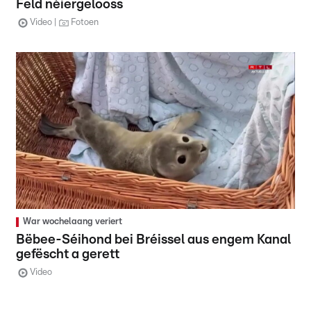
Feld néiergelooss
Video
Fotoen
War wochelaang veriert
Bëbee-Séihond bei Bréissel aus engem Kanal
gefëscht a gerett
Video