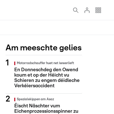
Am meeschte gelies
Motorradschauffer huet net iwwerlieft
En Donneschdeg den Owend
koum et op der Héicht vu
Schieren zu engem déidleche
Verkéiersaccident
Spezialekippen am Asaz
Éischt Näschter vum
Eichenprozessionsspinner zu