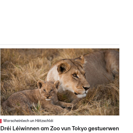
Warscheinlech un Hëtzschléi
Dréi Léiwinnen am Zoo vun Tokyo gestuerwen