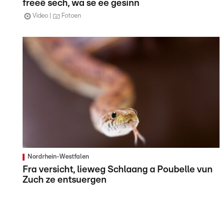
freeë sech, wa se ee gesinn
Video
Fotoen
Nordrhein-Westfalen
Fra versicht, lieweg Schlaang a Poubelle vun
Zuch ze entsuergen