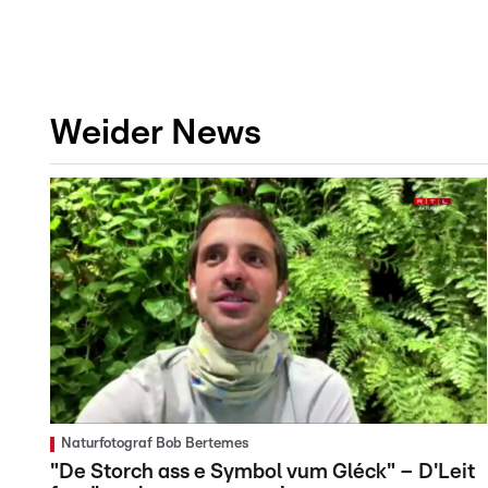
Weider News
Naturfotograf Bob Bertemes
"De Storch ass e Symbol vum Gléck" – D'Leit