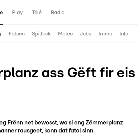
e
Play
Télé
Radio
g
Fotoen
Spilleck
Meteo
Jobs
Immo
Info
anz ass Gëft fir eis
eeneg Frënn net bewosst, wa si eng Zëmmerplanz
nner rausgeet, kann dat fatal sinn.