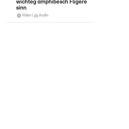
wichteg amphibesch Fligere
sinn
Video
Audio