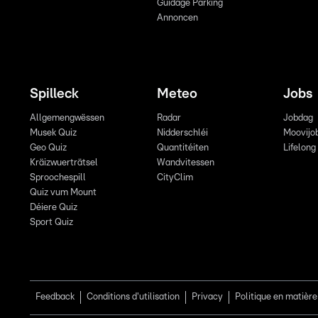
Guidage Parking
Annoncen
Spilleck
Meteo
Jobs
Allgemengwëssen
Radar
Jobdag
Musek Quiz
Nidderschléi
Moovijo
Geo Quiz
Quantitéiten
Lifelong
Kräizwuerträtsel
Wandvitessen
Sproochespill
CityClim
Quiz vum Mount
Déiere Quiz
Sport Quiz
Feedback
Conditions d'utilisation
Privacy
Politique en matière