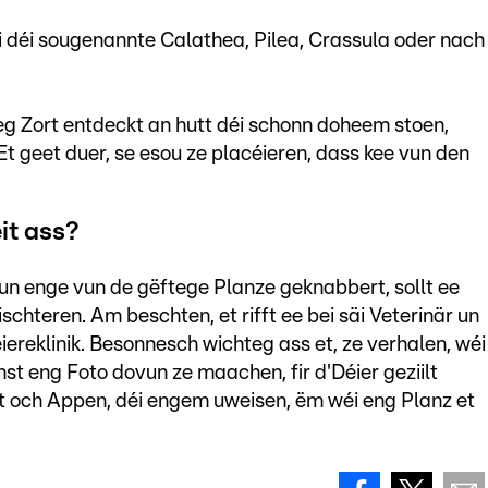
i déi sougenannte Calathea, Pilea, Crassula oder nach
eg Zort entdeckt an hutt déi schonn doheem stoen,
 Et geet duer, se esou ze placéieren, dass kee vun den
it ass?
n enge vun de gëftege Planze geknabbert, sollt ee
schteren. Am beschten, et rifft ee bei säi Veterinär un
iereklinik. Besonnesch wichteg ass et, ze verhalen, wéi
st eng Foto dovun ze maachen, fir d'Déier geziilt
t och Appen, déi engem uweisen, ëm wéi eng Planz et