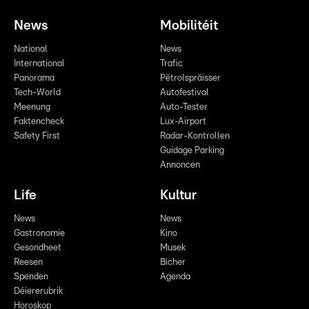
News
Mobilitéit
National
News
International
Trafic
Panorama
Pëtrolspräisser
Tech-World
Autofestival
Meenung
Auto-Tester
Faktencheck
Lux-Airport
Safety First
Radar-Kontrollen
Guidage Parking
Annoncen
Life
Kultur
News
News
Gastronomie
Kino
Gesondheet
Musek
Reesen
Bicher
Spenden
Agenda
Déiererubrik
Horoskop