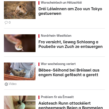
Warscheinlech un Hëtzschléi
Dréi Léiwinnen am Zoo vun Tokyo
gestuerwen
0
Nordrhein-Westfalen
Fra versicht, lieweg Schlaang a
Poubelle vun Zuch ze entsuergen
War wochelaang veriert
Bëbee-Séihond bei Bréissel aus
engem Kanal gefëscht a gerett
Video
Problem fir eis Ëmwelt
Asiatesch Runn attackéiert
eenheemesch Beien a Bommelen