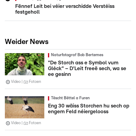
Fënnef Leit bei véier verschidde Verstéiss
festgeholl
Weider News
Naturfotograf Bob Bertemes
"De Storch ass e Symbol vum
Gléck" – D'Leit freeë sech, wa se
ee gesinn
Video
Fotoen
Tëscht Bëttel a Furen
Eng 30 wäiss Storchen hu sech op
engem Feld néiergelooss
Video
Fotoen