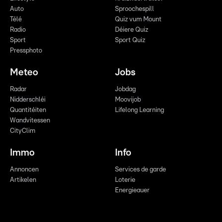
Auto
Sproochespill
Télé
Quiz vum Mount
Radio
Déiere Quiz
Sport
Sport Quiz
Pressphoto
Meteo
Jobs
Radar
Jobdag
Nidderschléi
Moovijob
Quantitéiten
Lifelong Learning
Wandvitessen
CityClim
Immo
Info
Annoncen
Services de garde
Artikelen
Loterie
Energieauer