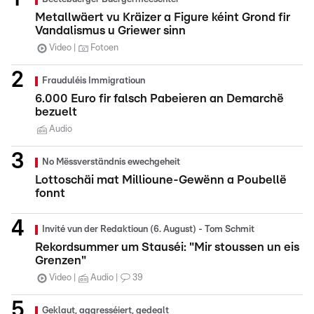
Metallwäert vu Kräizer a Figure kéint Grond fir
Vandalismus u Griewer sinn
Video
Fotoen
Frauduléis Immigratioun
6.000 Euro fir falsch Pabeieren an Demarchë
bezuelt
Audio
No Mëssverständnis ewechgeheit
Lottoschäi mat Millioune-Gewënn a Poubellë
fonnt
Invité vun der Redaktioun (6. August) - Tom Schmit
Rekordsummer um Stauséi: "Mir stoussen un eis
Grenzen"
Video
Audio
39
Geklaut, aggresséiert, gedealt