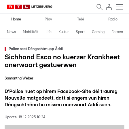
Home
Play
Télé
Radio
News
Mobilitéit
Life
Kultur
Sport
Gaming
Fotoen
Police seet Déngschtmupp Äddi
Sichhond Esco no kuerzer Krankheet
onerwaart gestuerwen
Samantha Weber
D'Police huet op hirem Facebook-Site déi traureg
Nouvelle matgedeelt, datt si engem vun hiren
Déngschthënn hu missen onerwaart Äddi soen.
Update:
18.12.2025 16:24