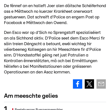
De fënnef an en halleft Joer alen däitsche Schéiferhond
ass e Mëttwoch no kuerzer Krankheet onerwaart
gestuerwen. Dat schreift d'Police an engem Post op
Facebook e Mëttwoch den Owend.
Den Esco war op d'Sich no Sprengstoff spezialiséiert
an als Sichhond aktiv. D'Police seet dem Esco Merci fir
säin treien Déngscht a betount, ewéi wichteg hir
véierbeeneg Kolleegen an hir Meeschtere fir d'Police
sinn. D'Hondsstaffel géing net just Patrullen a
Kontrollen ënnerstëtzten, mä och bei Ermëttlungen
hëllefen a bei Manifestatiounen oder gréisseren
Operatiounen an den Asaz kommen.
Am meeschte gelies
Beetebuerger Buergermeeschter