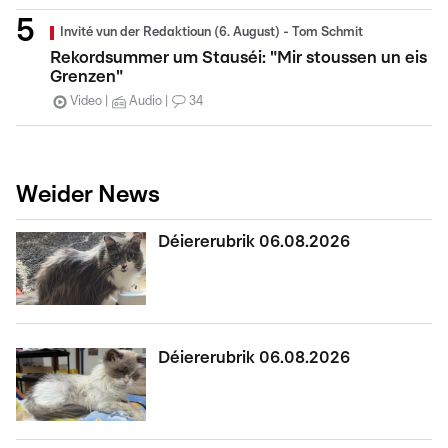
Invité vun der Redaktioun (6. August) - Tom Schmit
Rekordsummer um Stauséi: "Mir stoussen un eis
Grenzen"
Video
Audio
34
Weider News
Déiererubrik 06.08.2026
Déiererubrik 06.08.2026