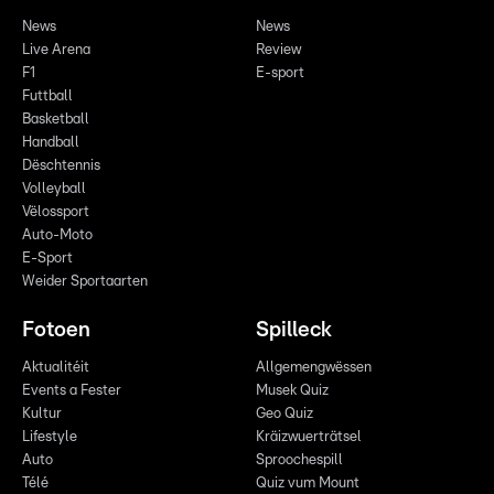
News
News
Live Arena
Review
F1
E-sport
Futtball
Basketball
Handball
Dëschtennis
Volleyball
Vëlossport
Auto-Moto
E-Sport
Weider Sportaarten
Fotoen
Spilleck
Aktualitéit
Allgemengwëssen
Events a Fester
Musek Quiz
Kultur
Geo Quiz
Lifestyle
Kräizwuerträtsel
Auto
Sproochespill
Télé
Quiz vum Mount