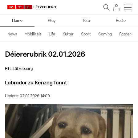
Home
Play
Télé
Radio
News
Mobilitéit
Life
Kultur
Sport
Gaming
Fotoen
Déiererubrik 02.01.2026
RTL Lëtzebuerg
Labrador zu Kënzeg fonnt
Update:
02.01.2026 14:00