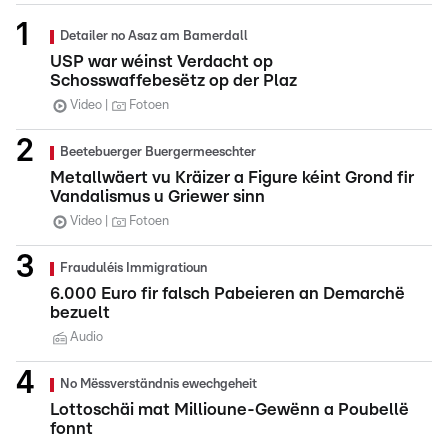
Detailer no Asaz am Bamerdall
USP war wéinst Verdacht op
Schosswaffebesëtz op der Plaz
Video
Fotoen
Beetebuerger Buergermeeschter
Metallwäert vu Kräizer a Figure kéint Grond fir
Vandalismus u Griewer sinn
Video
Fotoen
Frauduléis Immigratioun
6.000 Euro fir falsch Pabeieren an Demarchë
bezuelt
Audio
No Mëssverständnis ewechgeheit
Lottoschäi mat Millioune-Gewënn a Poubellë
fonnt