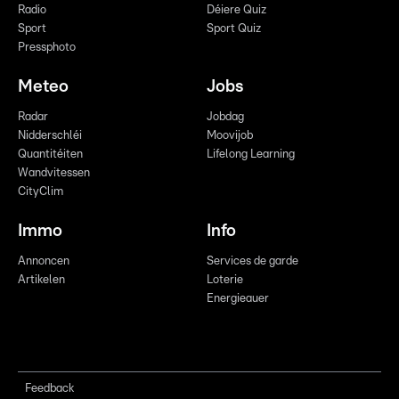
Radio
Déiere Quiz
Sport
Sport Quiz
Pressphoto
Meteo
Jobs
Radar
Jobdag
Nidderschléi
Moovijob
Quantitéiten
Lifelong Learning
Wandvitessen
CityClim
Immo
Info
Annoncen
Services de garde
Artikelen
Loterie
Energieauer
Feedback