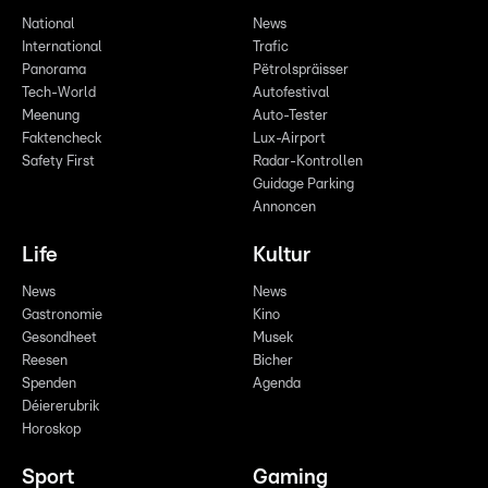
National
News
International
Trafic
Panorama
Pëtrolspräisser
Tech-World
Autofestival
Meenung
Auto-Tester
Faktencheck
Lux-Airport
Safety First
Radar-Kontrollen
Guidage Parking
Annoncen
Life
Kultur
News
News
Gastronomie
Kino
Gesondheet
Musek
Reesen
Bicher
Spenden
Agenda
Déiererubrik
Horoskop
Sport
Gaming