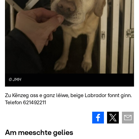
©
JMH
Zu Kënzeg ass e ganz léiwe, beige Labrador fonnt ginn.
Telefon 621492211
Am meeschte gelies