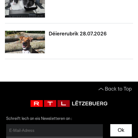
Déiererubrik 28.07.2026
Back to Top
Schreift Iech an eis Newsletteren an :
Ok