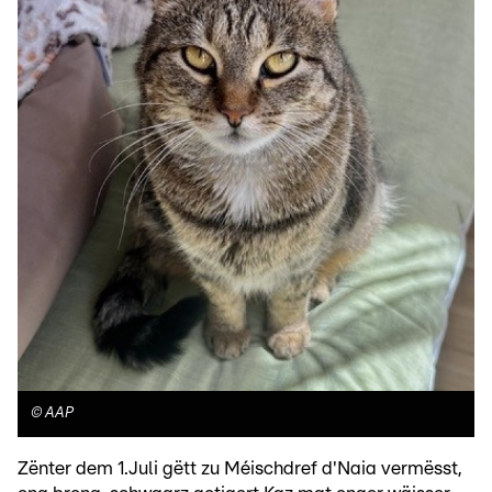
©
AAP
Zënter dem 1.Juli gëtt zu Méischdref d'Naia vermësst,