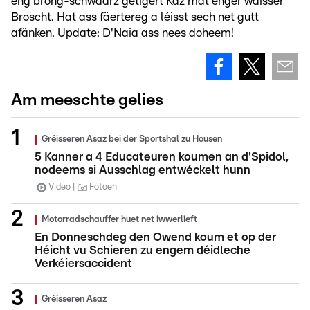
eng brong-schwaarz getigert Kaz mat enger wäisser
Broscht. Hat ass fäertereg a léisst sech net gutt
afänken. Update: D'Naia ass nees doheem!
Am meeschte gelies
Gréisseren Asaz bei der Sportshal zu Housen
5 Kanner a 4 Educateuren koumen an d'Spidol,
nodeems si Ausschlag entwéckelt hunn
Video
Fotoen
Motorradschauffer huet net iwwerlieft
En Donneschdeg den Owend koum et op der
Héicht vu Schieren zu engem déidleche
Verkéiersaccident
Gréisseren Asaz