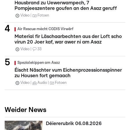
Hausbrand zu Uewerwampech, 7
Pompjeeszentere goufen an den Asaz geruff
Video
Fotoen
Air Rescue mécht CGDIS Virwërf
Material fir Läschaarbechten aus der Loft scho
virun 20 Joer kaf, war awer ni am Asaz
Video
33
Spezialekippen am Asaz
Éischt Näschter vum Eichenprozessionsspinner
zu Housen fort gemaach
Video
Audio
Fotoen
Weider News
Déiererubrik 06.08.2026