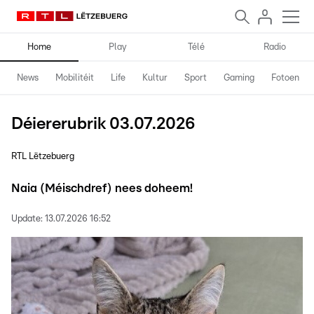
Home
Play
Télé
Radio
News
Mobilitéit
Life
Kultur
Sport
Gaming
Fotoen
Déiererubrik 03.07.2026
RTL Lëtzebuerg
Naia (Méischdref) nees doheem!
Update:
13.07.2026 16:52