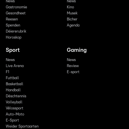
News
News
Gastronomie
Kino
Gesondheet
Musek
Reesen
Bicher
Spenden
Agenda
Déiererubrik
Horoskop
Sport
Gaming
News
News
Live Arena
Review
F1
E-sport
Futtball
Basketball
Handball
Dëschtennis
Volleyball
Vëlossport
Auto-Moto
E-Sport
Weider Sportaarten