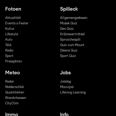
Fotoen
Spilleck
Aktualitéit
Allgemengwëssen
Events a Fester
Musek Quiz
Kultur
Geo Quiz
Lifestyle
Kräizwuerträtsel
Auto
Sproochespill
Télé
Quiz vum Mount
Radio
Déiere Quiz
Sport
Sport Quiz
Pressphoto
Meteo
Jobs
Radar
Jobdag
Nidderschléi
Moovijob
Quantitéiten
Lifelong Learning
Wandvitessen
CityClim
Immo
Info