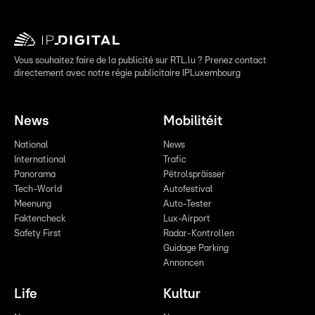
Vous souhaitez faire de la publicité sur RTL.lu ? Prenez contact
directement avec notre régie publicitaire IPLuxembourg
News
Mobilitéit
National
News
International
Trafic
Panorama
Pëtrolspräisser
Tech-World
Autofestival
Meenung
Auto-Tester
Faktencheck
Lux-Airport
Safety First
Radar-Kontrollen
Guidage Parking
Annoncen
Life
Kultur